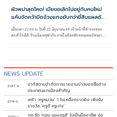
ผัวพม่าสุดโหด! เมียขอเลิกไปอยู่กับคนใหม่
แค้นจัดคว้ามีดจ้วงแทงยับกว่ายี่สิบแผลดับ
คาห้อง
เมื่อเวลา 22.00 น. วันที่ 22 มิถุนายน 69 เจ้าหน้าที่ตำรวจของ
สภ.สำโรงใต้ รับแจ้งเหตุฆ่ากัน ภายในห้องพักของแคมป์คนงาน
ต่างด้าว ในชุมชนบ
NEWS UPDATE
ปากีสถานจำกัดการรายงานข่าวของสื่อต่าง
21:47 น.
ประเทศนอกเมืองสำคัญ
เศร้า ‘ครูหมวย’ 1 ในเหยื่อกราดยิง เพิ่งรับ
21:14 น.
รางวัล ‘ครูดี ครูเก่ง’
กต.ซัด 'ทอม แอนดรูส์' ไม่เป็นมืออาชีพ จ่อ
20:51 น.