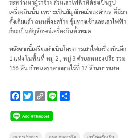
ระหว่างหาผู้ว่าจ้าง ส่วนเสาไฟฟ้าที่ต้องเป็นรูป
เครื่องบินนั้น เพราะเป็นสัญลักษณ์ของตำบล ที่มีมา
ดั้งเดิมแล้ว ถนนที่จะสร้าง ซุ้มทางเข้าและเสาไฟฟ้า
ก็จะเป็นสัญลักษณ์เครื่องบินทั้งหมด
หลังจากนี้เตรียมดำเนินโครงการเสาไฟเครื่องบินอีก
1 แห่ง ในพื้นที่ หมู่ 2 , หมู่ 3 ตำบลหนองปรือ รวม
156 ต้น กำหนดราคากลางไว้ที่ 17 ล้านบาทเศษ
F
T
C
Li
S
ac
wi
o
n
h
e
tt
p
e
ar
b
er
y
e
o
Li
Tags
สมุทรปราการ
อบต.หนองปรือ
เสาไฟเครื่องบิน