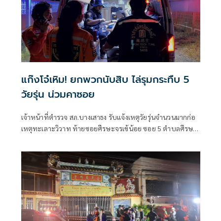
แก๊งโจ๋เหิม! ยกพวกนับสิบ ไล่รุมกระทืบ 5
วัยรุ่น น่วมคาซอย
เจ้าหน้าที่ตำรวจ สภ.บางเสาธง รับแจ้งเหตุวัยรุ่นจำนวนมากก่อ
เหตุทะเลาะวิวาท ท้ายซอยศีรษะจรเข้น้อย ซอย 5 ตำบลศีรษะ
จรเจ้น้อย