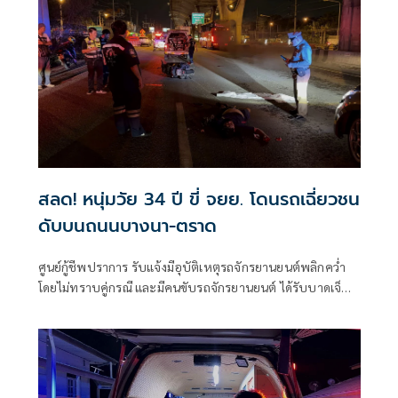
สลด! หนุ่มวัย 34 ปี ขี่ จยย. โดนรถเฉี่ยวชน
ดับบนถนนบางนา-ตราด
ศูนย์กู้ชีพปราการ รับแจ้งมีอุบัติเหตุรถจักรยานยนต์พลิกคว่ำ
โดยไม่ทราบคู่กรณี และมีคนขับรถจักรยานยนต์ ได้รับบาดเจ็บ
สาหัส