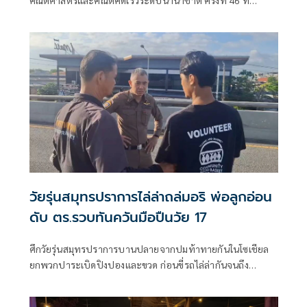
คณิตศาสตร์และคณิตคิดเร็วระดับนานาชาติ ครั้งที่ 46 ที่
สิงคโปร์ บินกลับถึงไทย
วัยรุ่นสมุทรปราการไล่ล่าถล่มอริ พ่อลูกอ่อน
ดับ ตร.รวบทันควันมือปืนวัย 17
ศึกวัยรุ่นสมุทรปราการบานปลายจากปมท้าทายกันในโซเชียล
ยกพวกปาระเบิดปิงปองและขวด ก่อนขี่รถไล่ล่ากันจนถึง
สะพานข้ามแยกการไฟฟ้า หนุ่มวัย 19 ปี พ่อลูกอ่