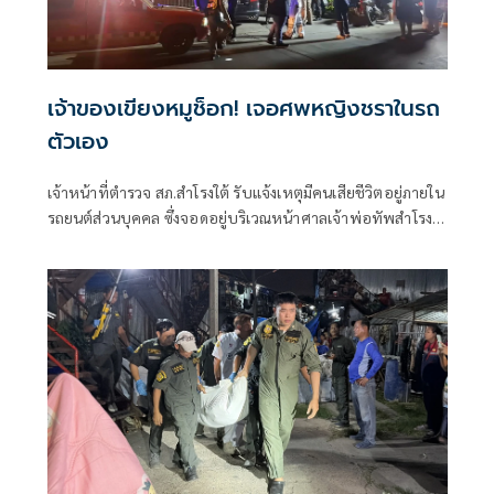
เจ้าของเขียงหมูช็อก! เจอศพหญิงชราในรถ
ตัวเอง
เจ้าหน้าที่ตำรวจ สภ.สำโรงใต้ รับแจ้งเหตุมีคนเสียชีวิตอยู่ภายใน
รถยนต์ส่วนบุคคล ซึ่งจอดอยู่บริเวณหน้าศาลเจ้าพ่อทัพสำโรง
ริมถนนรถรางสายเก่า ต.สำโรงกลาง อ.พระประแดง
จ.สมุทรปราการ หลังรับแจ้งจึงประสานเจ้าหน้าที่กู้ภัยป่อเต็กตึ๊ง
รุดไปตรวจสอบพร้อมด้วยพนักงานสอบสวน