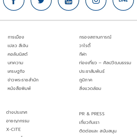
การเมือง
กรองสถานการณ์
เปลว สีเงิน
วาไรตี้
คอลัมนิสต์
กีฬา
บทความ
ท่องเที่ยว – ศิลปวัฒนธรรม
เศรษฐกิจ
ประชาสัมพันธ์
ข่าวพระราชสำนัก
ภูมิภาค
หนังสือพิมพ์
สิ่งแวดล้อม
ต่างประเทศ
PR & PRESS
อาชญากรรม
เกี่ยวกับเรา
X-CITE
ติดต่อและ สนับสนุน