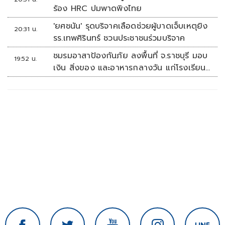
ร้อง HRC ปมพาดพิงไทย
'ยศชนัน' รุดบริจาคเลือดช่วยผู้บาดเจ็บเหตุยิง
20:31 น.
รร.เทพศิรินทร์ ชวนประชาชนร่วมบริจาค
ชมรมอาสาป้องกันภัย ลงพื้นที่ จ.ราชบุรี มอบ
19:52 น.
เงิน สิ่งของ และอาหารกลางวัน แก่โรงเรียน
บ้านหนองน้ำใส