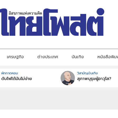
เศรษฐกิจ
ต่างประเทศ
บันเทิง
หนังสือพิม
ผักกาดหอม
วิสามัญบันเทิง
ดับไฟใต้มันไม่ง่าย
สุภาพบุรุษผู้อาวุโส?