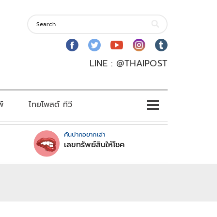
LINE : @THAIPOST
พ์
ไทยโพสต์ ทีวี
คันปากอยากเล่า
เลขทรัพย์สินให้โชค