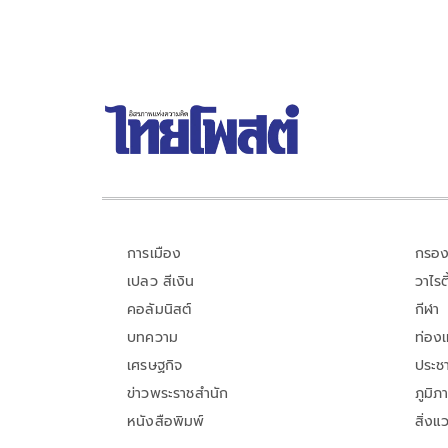
การเมือง
กรอง
เปลว สีเงิน
วาไรตี
คอลัมนิสต์
กีฬา
บทความ
ท่อง
เศรษฐกิจ
ประชา
ข่าวพระราชสำนัก
ภูมิภ
หนังสือพิมพ์
สิ่งแ