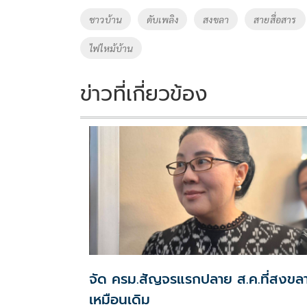
o
Li
Tags
ชาวบ้าน
ดับเพลิง
สงขลา
สายสื่อสาร
o
n
ไฟไหม้บ้าน
k
k
ข่าวที่เกี่ยวข้อง
จัด ครม.สัญจรแรกปลาย ส.ค.ที่สงขล
เหมือนเดิม