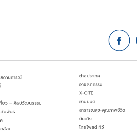
ต่างประเทศ
สถานการณ์
อาชญากรรม
้
X-CITE
ยานยนต์
เที่ยว – ศิลปวัฒนธรรม
สาธารณสุข-คุณภาพชีวิต
สัมพันธ์
บันเทิง
าค
ไทยโพสต์ ทีวี
วดล้อม