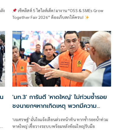
ต้องเก็บตกให้ครบ!
ลัง
เช็คลิสต์ 5 ไฮไลต์เด็ด! มางาน “OSS & SMEs Grow
Together Fair 2026” ต้องเก็บตกให้ครบ!
าน
'มท.3' การันตี 'หาดใหญ่' ไม่ท่วมซ้ำรอย
ชงนายกฯหากเกิดเหตุ พวกมีความ
สามารถให้บัญชาการที่กทม.
‘เจเศรษฐ์’ มั่นใจแจ้งเตือนล่วงหน้าทัน หากซ้ำรอยน้ำท่วม
และ
หาดใหญ่ เชื่อวางระบบพร้อมหลังซ้อมใหญ่รับมือ