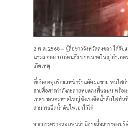
2 พ.ค. 2568 – ผู้สื่อข่าวจังหวัดสงขลา ได้รับ
นารถ ซอย 10 ก่อนถึง บขส.หาดใหญ่ อำเภอหา
เกิดเหตุ
ที่เกิดเหตุบริเวณหน้าร้านตัดผมชาย พบไฟกำล
สายสื่อสารกำลังละลายหยดลงพื้นถนน พร้อมก
เทศบาลนครหาดใหญ่ จึงเร่งฉีดน้ำดับไฟทันที 
สามารถฉีดน้ำดับไฟเอาไว้ได้
จากการตรวจสอบพบว่า มีสายสื่อสารของบริษัท