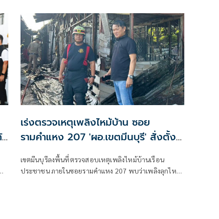
เร่งตรวจเหตุเพลิงไหม้บ้าน ซอย
ัย
รามคำแหง 207 'ผอ.เขตมีนบุรี' สั่งตั้ง
จุดช่วยเหลือ ปชช.
เขตมีนบุรีลงพื้นที่ตรวจสอบเหตุเพลิงไหม้บ้านเรือน
ประชาชน ภายในซอยรามคำแหง 207 พบว่าเพลิงลุกไหม้
อบ
เสียหายจำนวน 4 หลังคาเรือน