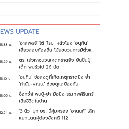
EWS UPDATE
'อาสพลธ์' โต้ 'โรม' หลังโยง 'อนุทิน'
13:33 น.
เอี่ยวสอบท้องถิ่น โบ้ยขบวนการมีตั้งแต่
ปี 62-64
ตร. เร่งหาชนวนเหตุกราดยิง ยันปืนปู่
13:29 น.
เด็ก พบรัวไป 26 นัด
'อนุทิน' จ่อลงดูที่เกิดเหตุกราดยิง ย้ำ
13:10 น.
'กำนัน-ผญบ.' ช่วยดูแลป้องกัน
ช็อกซ้ำ! พบปู่-ย่า มือยิง รร.เทพศิรินทร์
13:05 น.
เสียชีวิตในบ้าน
'3 นิ้ว' บุก ยธ. บี้คุ้มครอง 'อานนท์' เลิก
12:54 น.
แยกแดนผู้ต้องขังคดี 112