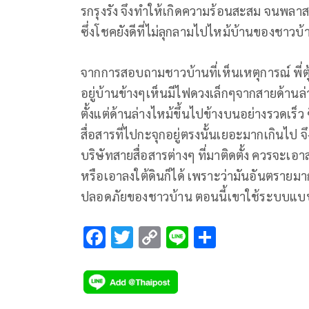
รกรุงรัง จึงทำให้เกิดความร้อนสะสม จนพลาสต
ซึ่งโชคยังดีที่ไม่ลุกลามไปไหม้บ้านของชาวบ้
จากการสอบถามชาวบ้านที่เห็นเหตุการณ์ พี่ตุ้ย
อยู่บ้านข้างๆเห็นมีไฟดวงเล็กๆจากสายด้านล่า
ตั้งแต่ด้านล่างไหม้ขึ้นไปข้างบนอย่างรวดเร็
สื่อสารที่ไปกะจุกอยู่ตรงนั้นเยอะมากเกินไป จ
บริษัทสายสื่อสารต่างๆ ที่มาติดตั้ง ควรจะเอ
หรือเอาลงใต้ดินก็ได้ เพราะว่ามันอันตรายมาก
ปลอดภัยของชาวบ้าน ตอนนี้เขาใช้ระบบแบบ
F
T
C
Li
S
ac
wi
o
n
h
e
tt
p
e
ar
b
er
y
e