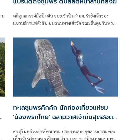
แบรนด์ดังชุมพร ดับสลดหน้าสำนักสงฆ์
าม
คดีอุกฉกรรจ์มือปืนขับ จยย.ชักปืน 9 มม. รัวยิงเจ้าของ
แบรนด์กาแฟดังดับ บนถนนทางเข้าวัด ขณะยืนคุยกับพระ
ษตร
สงฆ์และคนงานวางเต้นร้านค้าหน้าวัด เตรียมจัดงานใหญ่
ประจำปี เปิดเผยขึ้นเมื่อเวลา 20.20 น.วันที่ 5 กรกฎาคม
2569 พ.ต.ท.สามารถ แท่นอินอินทร์ สว.(สอบสวน) สภ.ท่า
แซะ
ทะเลชุมพรคึกคัก นักท่องเที่ยวแห่ชม
น
'น้องพริกไทย' ฉลามวาฬเจ้าถิ่นสุดฮอต
ทำเงินสะพัดสัปดาห์ละ 20 ล้าน
ดร.สุรินทร์ เหล่าพัทรเกษม ประธานสภาอุตสาหกรรมท่อง
เที่ยวจังหวัดชุมพร เปิดเผยว่า บรรยากาศท้องทะเลชุมพร