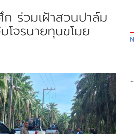
ึก ร่วมเฝ้าสวนปาล์ม
กจับโจรนายทุนขโมย
N