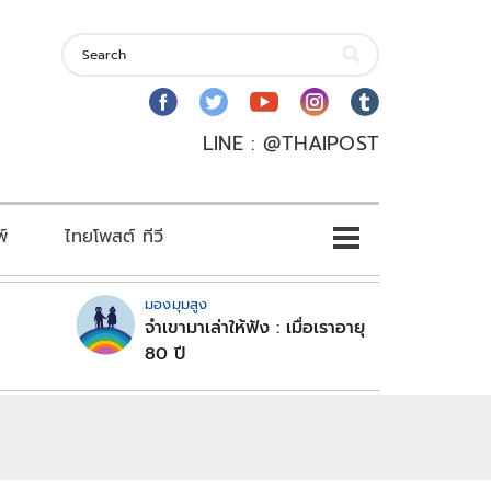
LINE : @THAIPOST
พ์
ไทยโพสต์ ทีวี
มองมุมสูง
จำเขามาเล่าให้ฟัง : เมื่อเราอายุ
80 ปี