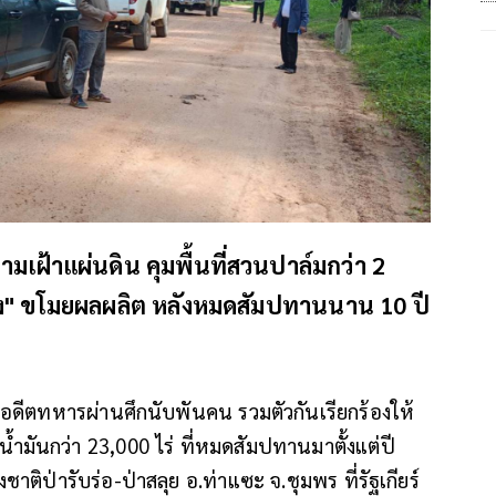
เฝ้าแผ่นดิน คุมพื้นที่สวนปาล์มกว่า 2
กาง" ขโมยผลผลิต หลังหมดสัมปทานนาน 10 ปี
ีตทหารผ่านศึกนับพันคน รวมตัวกันเรียกร้องให้
ำมันกว่า 23,000 ไร่ ที่หมดสัมปทานมาตั้งแต่ปี
าติป่ารับร่อ-ป่าสลุย อ.ท่าแซะ จ.ชุมพร ที่รัฐเกียร์