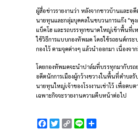
ผู้สื่อข่าวรายงานว่า หลังจากชาวบ้านและอด
นายทุนและกลุ่มบุคคลในขบวนการแก๊ง "พุงกาง"
แบ็คโฮ และรถบรรทุกขนาดใหญ่เข้าพื้นที่เ
ใช้วิธีการแบบกองทัพมด โดยใช้รถยนต์กระบะ
กองไว้ ตามจุดต่างๆ แล้วนำออกมา เนื่องจา
โดยกองทัพมดจะนำปาล์มที่บรรทุกมากับรถย
อดีตนักการเมืองผู้กว้างขวางในพื้นที่ตำบลรั
นายทุนใหญ่เจ้าของโรงงานเช่าไว้ เพื่อตบตาว
เฉพาะกิจจะรายงานความคืบหน้าต่อไป
F
T
C
Li
S
ac
wi
o
n
h