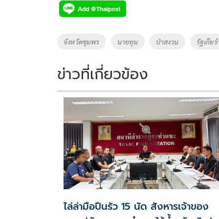
e
tt
p
e
ar
b
er
y
e
o
Li
Tags
จังหวัดชุมพร
นายทุน
ป่าสงวน
รัฐเกียร์
o
n
k
k
ข่าวที่เกี่ยวข้อง
ไล่ล่ามือปืนรัว 15 นัด สังหารเจ้าของ