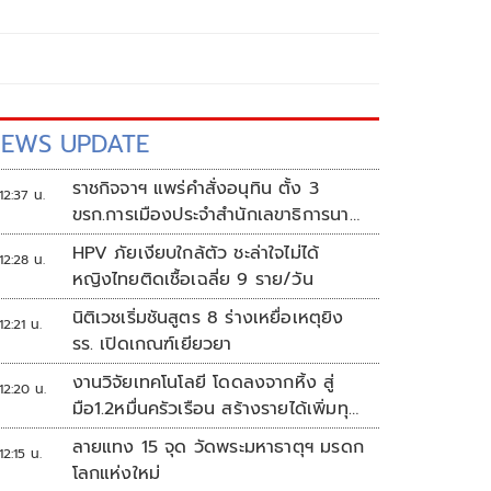
EWS UPDATE
ราชกิจจาฯ แพร่คำสั่งอนุทิน ตั้ง 3
12:37 น.
ขรก.การเมืองประจำสำนักเลขาธิการนา
ยกฯ
HPV ภัยเงียบใกล้ตัว ชะล่าใจไม่ได้
12:28 น.
หญิงไทยติดเชื้อเฉลี่ย 9 ราย/วัน
นิติเวชเริ่มชันสูตร 8 ร่างเหยื่อเหตุยิง
12:21 น.
รร. เปิดเกณฑ์เยียวยา
งานวิจัยเทคโนโลยี โดดลงจากหิ้ง สู่
12:20 น.
มือ1.2หมื่นครัวเรือน สร้างรายได้เพิ่มทุก
เดือน
ลายแทง 15 จุด วัดพระมหาธาตุฯ มรดก
12:15 น.
โลกแห่งใหม่