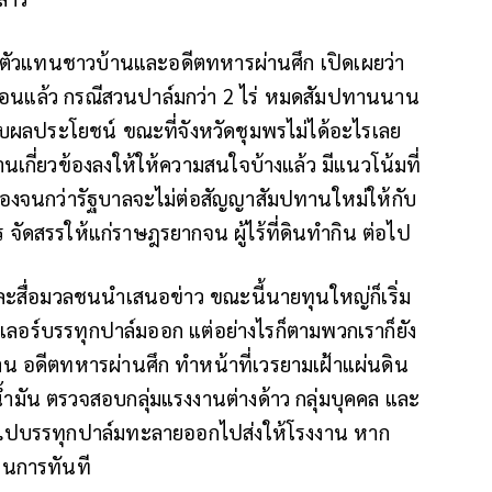
" ตัวแทนชาวบ้านและอดีตทหารผ่านศึก เปิดเผยว่า
ดือนแล้ว กรณีสวนปาล์มกว่า 2 ไร่ หมดสัมปทานนาน
็บผลประโยชน์ ขณะที่จังหวัดชุมพรไม่ได้อะไรเลย
ยงานเกี่ยวข้องลงให้ให้ความสนใจบ้างแล้ว มีแนวโน้มที่
ื่องจนกว่ารัฐบาลจะไม่ต่อสัญญาสัมปทานใหม่ให้กับ
จัดสรรให้แก่ราษฎรยากจน ผู้ไร้ที่ดินทำกิน ต่อไป
ละสื่อมวลชนนำเสนอข่าว ขณะนี้นายทุนใหญ่ก็เริ่ม
ทเลอร์บรรทุกปาล์มออก แต่อย่างไรก็ตามพวกเราก็ยัง
วบ้าน อดีตทหารผ่านศึก ทำหน้าที่เวรยามเฝ้าแผ่นดิน
มัน ตรวจสอบกลุ่มแรงงานต่างด้าว กลุ่มบุคคล และ
าไปบรรทุกปาล์มทะลายออกไปส่งให้โรงงาน หาก
นินการทันที