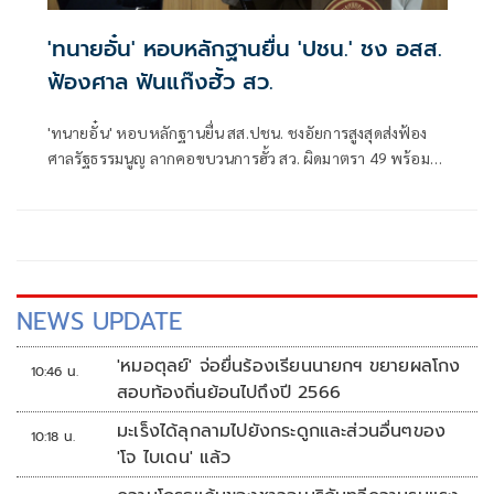
'ทนายอั๋น' หอบหลักฐานยื่น 'ปชน.' ชง อสส.
ฟ้องศาล ฟันแก๊งฮั้ว สว.
'ทนายอั๋น' หอบหลักฐานยื่น สส.ปชน. ชงอัยการสูงสุดส่งฟ้อง
ศาลรัฐธรรมนูญ ลากคอขบวนการฮั้ว สว. ผิดมาตรา 49 พร้อม
ฟันกกต. ผิด 157 ด้าน 'ภัณฑิล' ย้ำต้องคุ้มครองพยาน ไม่ใช่ข่มขู่
NEWS UPDATE
'หมอตุลย์' จ่อยื่นร้องเรียนนายกฯ ขยายผลโกง
10:46 น.
สอบท้องถิ่นย้อนไปถึงปี 2566
มะเร็งได้ลุกลามไปยังกระดูกและส่วนอื่นๆของ
10:18 น.
'โจ ไบเดน' แล้ว