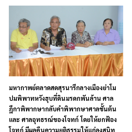
มหากาพย์ตลาดสดสุรนารีกลางเมืองย่าโม
ปมพิพาทหวังฮุบที่ดินมรดกพันล้าน ศาล
ฎีกาพิพากษากลับคำพิพากษาศาลชั้นต้น
และ ศาลอุทธรณ์ของโจทก์ โดยให้ยกฟ้อง
โจทก์ มีผลคืนความยุติธรรมให้แก่ลุงสนิท