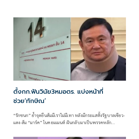
ตั้งกก.ฟันวินัย3หมอตร. แบ่งหน้าที่
ช่วย‘ทักษิณ’
“รักชนก” ย้ำจุดยืนส้มมีเราไม่มีเทา หลังมีกระแสตั้งรัฐบาลเขียว-
แดง-ส้ม “มาร์ค” โนคอมเมนต์ ฝันกลับมาเป็นพรรคหลัก
“ผบ.ตร.” ตั้งกรรมการสอบ