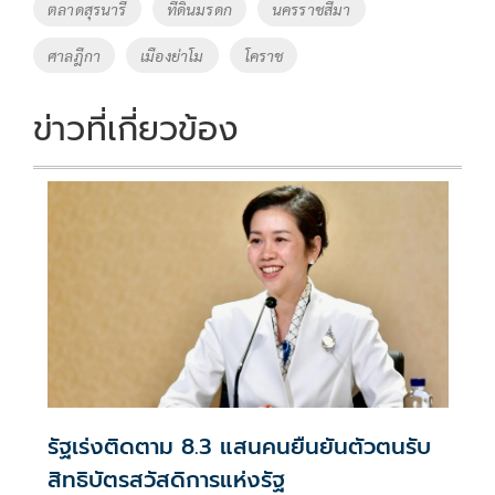
o
Li
Tags
ตลาดสุรนารี
ที่ดินมรดก
นครราชสีมา
o
n
ศาลฎีกา
เมืองย่าโม
โคราช
k
k
ข่าวที่เกี่ยวข้อง
รัฐเร่งติดตาม 8.3 แสนคนยืนยันตัวตนรับ
สิทธิบัตรสวัสดิการแห่งรัฐ