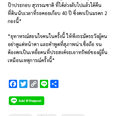
ป้าประกอบ สุวรรณชาติ ที่ได้ล่วงลับไปแล้วได้คืน
ที่ดินนับเวลาที่รอคอยเกือบ 40 ปี ซึ่งตกเป็นมรดก 2
กองนี้”
“อุทาหรณ์สอนใจคนในครั้งนี้ ให้พึงระมัดระวังผู้คน
อย่าดูแต่หน้าตา และคำพูดที่สุภาพน่าเชื่อถือ จน
ต้องตกเป็นเหยื่อคนที่ประสงค์จะเอาทรัพย์ของผู้อื่น
เหมือนเหตุการณ์ครั้งนี้”
F
T
C
Li
S
ac
wi
o
n
h
e
tt
p
e
ar
b
er
y
e