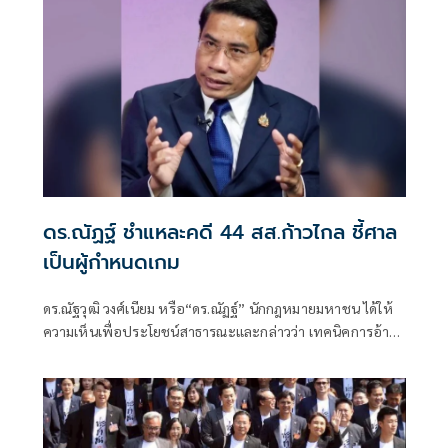
ดร.ณัฏฐ์ ชำแหละคดี 44 สส.ก้าวไกล ชี้ศาล
เป็นผู้กำหนดเกม
ดร.ณัฐวุฒิ วงศ์เนียม หรือ“ดร.ณัฏฐ์” นักกฎหมายมหาชน ได้ให้
ความเห็นเพื่อประโยชน์สาธารณะและกล่าวว่า เทคนิคการอ้าง
พยานจำ