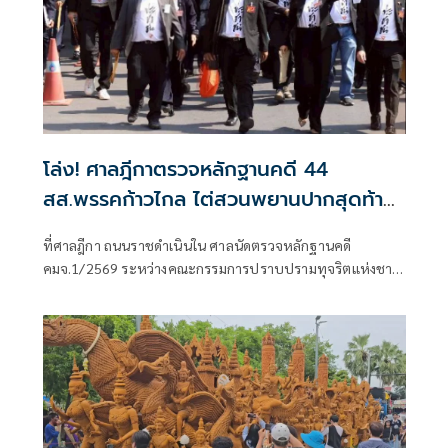
โล่ง! ศาลฎีกาตรวจหลักฐานคดี 44
สส.พรรคก้าวไกล ไต่สวนพยานปากสุดท้าย
18 พ.ค.ปีหน้าก่อนนัดตัดสิน
ที่ศาลฎีกา ถนนราชดำเนินใน ศาลนัดตรวจหลักฐานคดี
คมจ.1/2569 ระหว่างคณะกรรมการปราบปรามทุจริตแห่งชาติ
ผู้ร้อง กับ 44 สส.พร