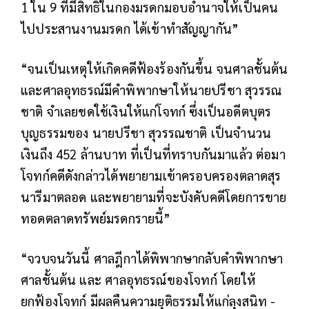
1 ใน 9 ที่มีสิทธิในกองมรดกมอบอำนาจให้เป็นคน
ไปประสานงานมรดก ได้เข้าทำสัญญากัน”
“จนเป็นเหตุให้เกิดคดีฟ้องร้องกันขึ้น จนศาลชั้นต้น
และศาลอุทธรณ์มีคำพิพากษาให้นายปรีชา สุวรรณ
ชาติ จำเลยชดใช้เงินให้แก่โจทก์ ซึ่งเป็นอดีตบุตร
บุญธรรมของ นายปรีชา สุวรรณชาติ เป็นจำนวน
เงินถึง 452 ล้านบาท ที่เป็นที่ทราบกันมาแล้ว ต่อมา
โจทก์คดีดังกล่าวได้พยายามเข้าครอบครองตลาดสุร
นารีมาตลอด และพยายามที่จะบังคับคดีโดยการขาย
ทอดตลาดทรัพย์มรดกรายนี้”
“จวบจนวันนี้ ศาลฎีกาได้พิพากษากลับคำพิพากษา
ศาลชั้นต้น และ ศาลอุทธรณ์ของโจทก์ โดยให้
ยกฟ้องโจทก์ มีผลคืนความยุติธรรมให้แก่ลุงสนิท -