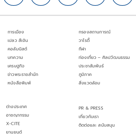
การเมือง
กรองสถานการณ์
เปลว สีเงิน
วาไรตี้
คอลัมนิสต์
กีฬา
บทความ
ท่องเที่ยว – ศิลปวัฒนธรรม
เศรษฐกิจ
ประชาสัมพันธ์
ข่าวพระราชสำนัก
ภูมิภาค
หนังสือพิมพ์
สิ่งแวดล้อม
ต่างประเทศ
PR & PRESS
อาชญากรรม
เกี่ยวกับเรา
X-CITE
ติดต่อและ สนับสนุน
ยานยนต์