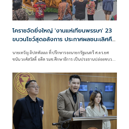
โคราชจัดยิ่งใหญ่ 'งานแห่เทียนพรรษา' 23
ขบวนโชว์สุดอลังการ ประกาศผลชนะเลิศคืน
นี้
นายเทวัญ ลิปตพัลลภ ที่ปรึกษารองนายกรัฐมนตรี ศ.ดร.ยศ
ชนัน วงศ์สวัสดิ์ อดีต รมช.ศึกษาธิการ เป็นประธานปล่อยขบวน
แห่เทียนพรรษาของจังหวัดนครราชสีมา ประจำปี 2569 ภายใต้
ชื่องาน “พุทธศิลป์ และแสงธรรมแห่งศรัทธา” ชิงถ้วย
พระราชทาน สมเด็จพระกนิษฐาธิราชเจ้า