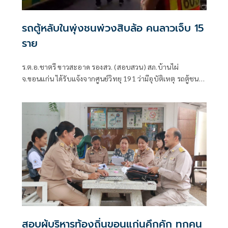
รถตู้หลับในพุ่งชนพ่วงสิบล้อ คนลาวเจ็บ 15
ราย
ร.ต.อ.ชาตรี ขาวสะอาด รองสว. (สอบสวน) สภ.บ้านไผ่
จ.ขอนแก่น ได้รับแจ้งจากศูนย์วิทยุ 191 ว่ามีอุบัติเหตุ รถตู้ชน
รถบรรทุกพ่วง บนถนนมิตรภาพ
สอบผู้บริหารท้องถิ่นขอนแก่นคึกคัก ทุกคน