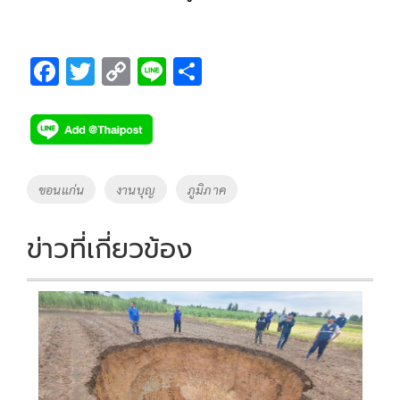
F
T
C
Li
S
ac
wi
o
n
h
e
tt
p
e
ar
b
er
y
e
o
Li
Tags
ขอนแก่น
งานบุญ
ภูมิภาค
o
n
k
k
ข่าวที่เกี่ยวข้อง