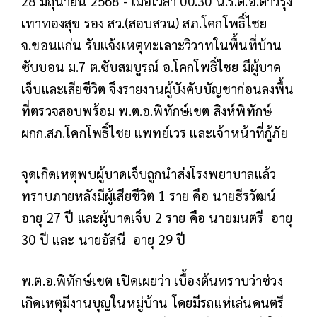
28 มิถุนายน 2568 - เมื่อเวลา 00.30 น.ร.ต.อ.ดาวรุ่ง
เทาทองสุข รอง สว.(สอบสวน) สภ.โคกโพธิ์ไชย
จ.ขอนแก่น รับแจ้งเหตุทะเลาะวิวาทในพื้นที่บ้าน
ซับบอน ม.7 ต.ซับสมบูรณ์ อ.โคกโพธิ์ไชย มีผู้บาด
เจ็บและเสียชีวิต จึงรายงานผู้บังคับบัญชาก่อนลงพื้น
ที่ตรวจสอบพร้อม พ.ต.อ.พิทักษ์เขต สิงห์พิทักษ์
ผกก.สภ.โคกโพธิ์ไชย แพทย์เวร และเจ้าหน้าที่กู้ภัย
จุดเกิดเหตุพบผู้บาดเจ็บถูกนำส่งโรงพยาบาลแล้ว
ทราบภายหลังมีผู้เสียชีวิต 1 ราย คือ นายธีรวัฒน์
อายุ 27 ปี และผู้บาดเจ็บ 2 ราย คือ นายมนตรี อายุ
30 ปี และ นายอัสนี อายุ 29 ปี
พ.ต.อ.พิทักษ์เขต เปิดเผยว่า เบื้องต้นทราบว่าช่วง
เกิดเหตุมีงานบุญในหมู่บ้าน โดยมีรถแห่เล่นดนตรี