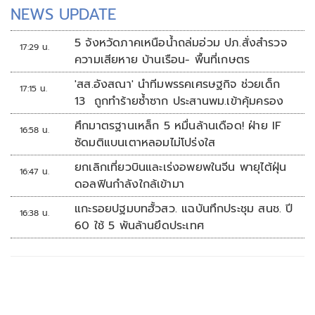
NEWS UPDATE
5 จังหวัดภาคเหนือน้ำถล่มอ่วม ปภ.สั่งสำรวจ
17:29 น.
ความเสียหาย บ้านเรือน- พื้นที่เกษตร
'สส.อังสณา' นำทีมพรรคเศรษฐกิจ ช่วยเด็ก
17:15 น.
13 ถูกทำร้ายซ้ำซาก ประสานพม.เข้าคุ้มครอง
ศึกมาตรฐานเหล็ก 5 หมื่นล้านเดือด! ฝ่าย IF
16:58 น.
ซัดมติแบนเตาหลอมไม่โปร่งใส
ยกเลิกเที่ยวบินและเร่งอพยพในจีน พายุไต้ฝุ่น
16:47 น.
ดอลฟินกำลังใกล้เข้ามา
แกะรอยปฐมบทฮั้วสว. แฉบันทึกประชุม สนช. ปี
16:38 น.
60 ใช้ 5 พันล้านยึดประเทศ