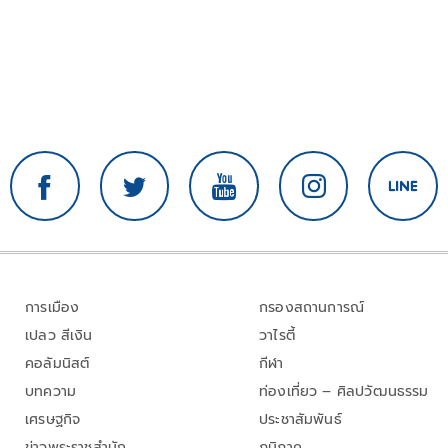
การเมือง
กรองสถานการณ์
เปลว สีเงิน
วาไรตี้
คอลัมนิสต์
กีฬา
บทความ
ท่องเที่ยว – ศิลปวัฒนธรรม
เศรษฐกิจ
ประชาสัมพันธ์
ข่าวพระราชสำนัก
ภูมิภาค