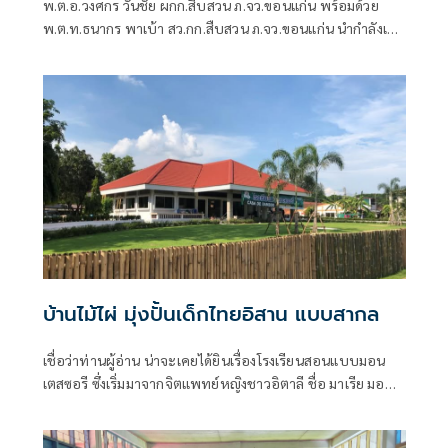
พ.ต.อ.วงศกร วันชัย ผกก.สืบสวน ภ.จว.ขอนแก่น พร้อมด้วย
พ.ต.ท.ธนากร พาเบ้า สว.กก.สืบสวน ภ.จว.ขอนแก่น นำกำลังเจ้า
หน้าที่ตำรวจชุดสืบสวน กก.สส.ภ.จว.ขอนแก่น ร่วมกันจับกุมผู้
ต้องหาอายุ 18 ปี จำนวน 4 คน พร้อมยาเคหรือคีตามีนคอลลา
เจน อาวุธปืนไทยประดิษฐ์ เครื่องกระสุนปืน และโทรศัพท์มือ
ถือ หลังสืบสวนพบพฤติการณ์ลักลอบจำหน่ายยา
บ้านไม้ไผ่ มุ่งปั้นเด็กไทยอิสาน แบบสากล
เชื่อว่าท่านผู้อ่าน น่าจะเคยได้ยินเรื่องโรงเรียนสอนแบบมอน
เตสซอรี ซึ่งเริ่มมาจากจิตแพทย์หญิงชาวอิตาลี ชื่อ มาเรีย มอน
เตสซอรี ผู้เชื่อและเผยแพร่ปรัชญาที่ว่า “การให้การศึกษาใน
ระยะแรก ไม่ใช่การเอาความรู้ไปบอกเด็ก แต่ควรปลูกฝังให้เด็ก