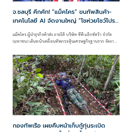
จ.ชลบุรี คึกคัก! “แม็คโคร” ขนทัพสินค้า-
เทคโนโลยี AI จัดงานใหญ่ “โชห่วยโชว์โปร
ออนทัวร์” หนุนผู้ประกอบการท้องถิ่นสร้าง
แม็คโคร ผู้นำธุรกิจค้าส่ง ภายใต้ บริษัท ซีพี แอ็กซ์ตร้า จำกัด
กำไรยั่งยืน
(มหาชน) เดินหน้าเคลื่อนทัพกระตุ้นเศรษฐกิจฐานราก จัดงาน
ใหญ่เพื่อผู้ประกอบการค้าปลีกรายย่อย
กองทัพเรือ เผยคืบหน้าเก็บกู้ทุ่นระเบิด