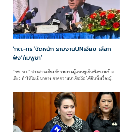
‘กต.-ทร.’จัดหนัก รายงานUNเอียง เลือก
ฟัง‘กัมพูชา’
“กต.-ทร.” ประสานเสียง ซัดรายงานผู้แทนยูเอ็นฟังความข้าง
เดียว ทำให้ไม่เป็นกลาง-ขาดความน่าเชื่อถือ โต้ยิบทั้งเรื่องผู้
พลัดถิ่น-แรงงาน