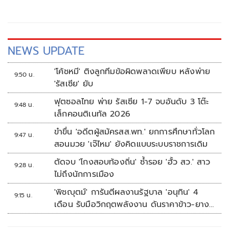
NEWS UPDATE
'โค้ชหมี' ติงลูกทีมข้อผิดพลาดเพียบ หลังพ่าย
9:50 น.
'รัสเซีย' ยับ
ฟุตซอลไทย พ่าย รัสเซีย 1-7 จบอันดับ 3 โต๊ะ
9:48 น.
เล็กคอนติเนทัล 2026
ขำขื่น 'อดีตผู้สมัครสส.พท.' ยกการศึกษาทั่วโลก
9:47 น.
สอนมวย 'เจ๊ไหม' ยังคิดแบบระบบราชการเดิม
ตัดจบ 'โกงสอบท้องถิ่น' ซ้ำรอย 'ฮั้ว สว.' สาว
9:28 น.
ไม่ถึงนักการเมือง
'พิชญุตม์' การันตีผลงานรัฐบาล 'อนุทิน' 4
9:15 น.
เดือน รับมือวิกฤตพลังงาน ดันราคาข้าว-ยาง-
ปาล์ม พุ่งต่อเนื่อง พร้อมอัดมาตรการช่วยลด
ต้นทุน-ขยายตลาดโลก