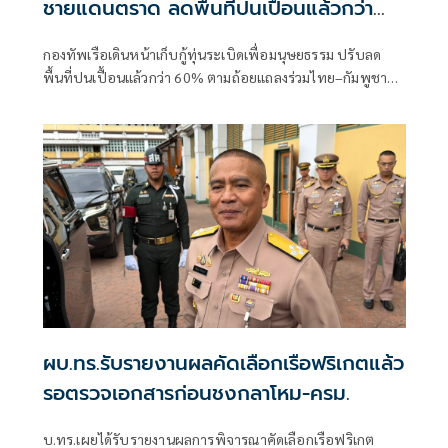
ชายแดนตราด ลดพื้นที่ปนเปื้อนแล้วกว่า
60%
กองทัพเรือเดินหน้าเก็บกู้ทุ่นระเบิดเพื่อมนุษยธรรม ปรับลด
พื้นที่ปนเปื้อนแล้วกว่า 60% ตามถ้อยแถลงร่วมไทย–กัมพูชา
ส่วนพื้นที่เก็บกู้ร่วมยังไม่มีความคืบหน้า
ผบ.ทร.รับรายงานผลคัดเลือกเรือฟริเกตแล้ว
รอตรวจเอกสารก่อนชงกลาโหม-ครม.
บ.ทร.เผยได้รับรายงานผลการพิจารณาคัดเลือกเรือฟริเกต