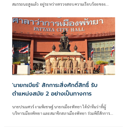
สมรรถนะสูงแล้ว อยู่ระหว่างตรวจสอบความเรียบร้อยของ
เอกสารก่อนเสนอปลัดกลาโหมตามขั้นตอน พ
'นายกเบียร์' สักการะสิ่งศักดิ์สิทธิ์ รับ
ตำแหน่งสมัย 2 อย่างเป็นทางการ
นายปรเมศวร์ งามพิเชษฐ์ นายกเมืองพัทยา ได้นำทีมว่าที่ผู้
บริหารเมืองพัทยา และสมาชิกสภาเมืองพัทยา ร่วมพิธีสักการะ
สิ่งศักดิ์สิทธิ์ประจำศาลาว่าการเมืองพัทยา