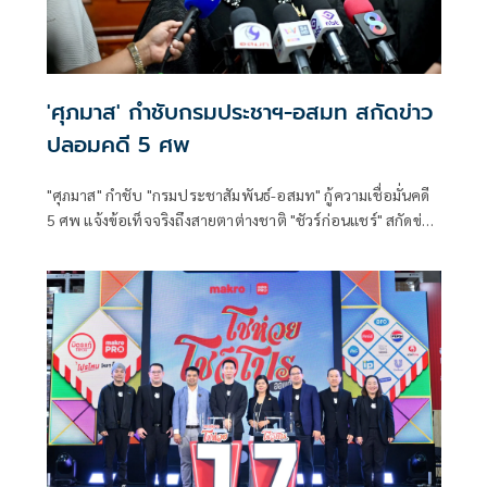
'ศุภมาส' กำชับกรมประชาฯ-อสมท สกัดข่าว
ปลอมคดี 5 ศพ
"ศุภมาส" กำชับ "กรมประชาสัมพันธ์-อสมท" กู้ความเชื่อมั่นคดี
5 ศพ แจ้งข้อเท็จจริงถึงสายตาต่างชาติ "ชัวร์ก่อนแชร์" สกัดข่าว
ปลอมซ้ำเติมครอบครัวเหยื่อ