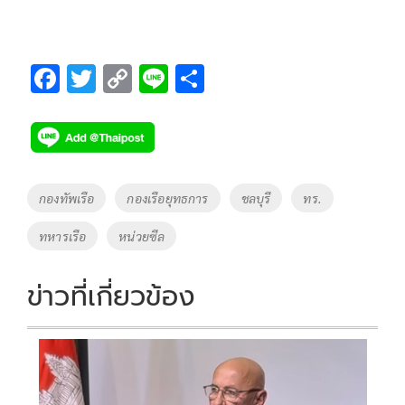
F
T
C
Li
S
ac
wi
o
n
h
e
tt
p
e
ar
b
er
y
e
o
Li
Tags
กองทัพเรือ
กองเรือยุทธการ
ชลบุรี
ทร.
o
n
ทหารเรือ
หน่วยซีล
k
k
ข่าวที่เกี่ยวข้อง