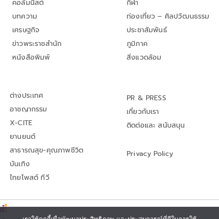
คอลัมนิสต์
กีฬา
บทความ
ท่องเที่ยว – ศิลปวัฒนธรรม
เศรษฐกิจ
ประชาสัมพันธ์
ข่าวพระราชสำนัก
ภูมิภาค
หนังสือพิมพ์
สิ่งแวดล้อม
ต่างประเทศ
PR & PRESS
อาชญากรรม
เกี่ยวกับเรา
X-CITE
ติดต่อและ สนับสนุน
ยานยนต์
สาธารณสุข-คุณภาพชีวิต
Privacy Policy
บันเทิง
ไทยโพสต์ ทีวี