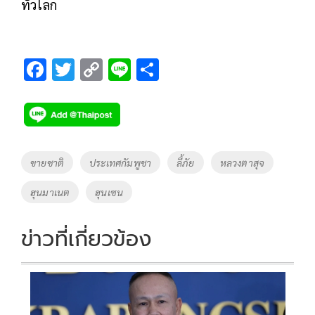
ทั่วโลก
F
T
C
Li
S
ac
wi
o
n
h
e
tt
p
e
ar
b
er
y
e
o
Li
Tags
ขายชาติ
ประเทศกัมพูชา
ลี้ภัย
หลวงตาสุจ
o
n
ฮุนมาเนต
ฮุนเซน
k
k
ข่าวที่เกี่ยวข้อง