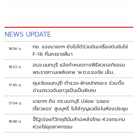
NEWS UPDATE
ทอ. แจงนายกฯ ยังไม่ได้ร่วมบินเครื่องบินขับไล่
18:56 น.
F-16 ที่นครราชสีมา
อบจ.นนทบุรี แจ้งกำหนดการพิธีสวดอภิธรรม
18:23 น.
พระราชทานเพลิงศพ 'พ.ต.อ.ธงชัย เย็น
ประเสริฐ'
คุมเข้มนนทบุรี! ตำรวจ-ฝ่ายปกครอง ร่วมตั้ง
17:45 น.
ด่านตรวจจับอาวุธปืนเป็นพิเศษ
นายกฯ ติง ตร.นนทบุรี ปล่อย 'ฉลอง
17:04 น.
เรี่ยวแรง' สูบบุหรี่ ไม่ใส่กุญแจมือในห้องประชุม
จี้รัฐเร่งแก้วิกฤติมันสำปะหลังไทย ห่วงกระทบ
16:48 น.
ห่วงโซ่อุตสาหกรรม