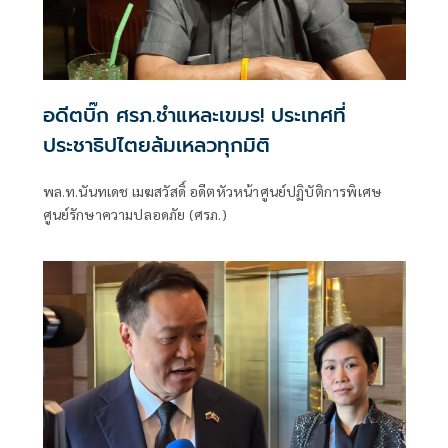
อดีตบิ๊ก ศรภ.ชำแหละเขมร! ประเทศที่
ประชาธิปไตยล้มเหลวทุกมิติ
พล.ท.นันทเดช เมฆสวัสดิ์ อดีตหัวหน้าศูนย์ปฏิบัติการพิเศษ
ศูนย์รักษาความปลอดภัย (ศรภ.)