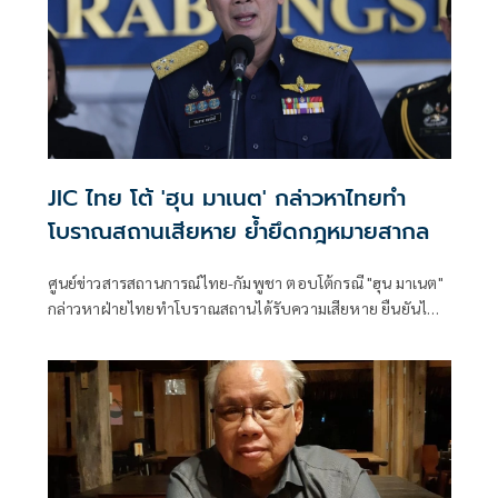
JIC ไทย โต้ 'ฮุน มาเนต' กล่าวหาไทยทำ
โบราณสถานเสียหาย ย้ำยึดกฎหมายสากล
ศูนย์ข่าวสารสถานการณ์ไทย-กัมพูชา ตอบโต้กรณี "ฮุน มาเนต"
กล่าวหาฝ่ายไทยทำโบราณสถานได้รับความเสียหาย ยืนยันไทย
ปฏิบัติการภายใต้กฎหมายระหว่างประเทศและมุ่งเป้าเฉพาะ
เป้าหมายท