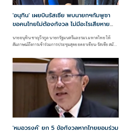
'อนุทิน' เผยบินรัสเซีย พบนายกฯกัมพูชา
ขอคนไทยไม่ต้องกังวล ไม่มีอะไรเสียหาย
แน่นอน
นายอนุทิน ชาญวีรกูล นายกรัฐมนตรีและรมว.มหาดไทย ให้
สัมภาษณ์ถึงการเข้าร่วมการประชุมสุดยอดอาเซียน-รัสเซีย สมัย
พิเศษ (ASEAN-Russia Commemorative Summit) ระหว่างวัน
ที่ 16–19 มิ.ย.นี้ ว่า น่าจะมีโอกาสได้พบกับนายกรัฐมนตรี
กัมพูชา
'หมอวรงค์' ยก 5 ข้อกังวลหากไทยยอมร่วม