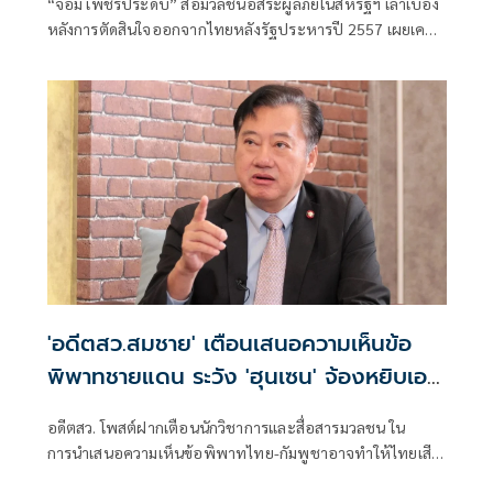
“จอม เพชรประดับ” สื่อมวลชนอิสระผู้ลี้ภัยในสหรัฐฯ เล่าเบื้อง
หลังการตัดสินใจออกจากไทยหลังรัฐประหารปี 2557 เผยเคย
ได้รับการชักชวนเข้าร่วมขบวนก
'อดีตสว.สมชาย' เตือนเสนอความเห็นข้อ
พิพาทชายแดน ระวัง 'ฮุนเซน' จ้องหยิบเอา
ไปสู้เวทีระหว่างปท.
อดีตสว. โพสต์ฝากเตือนนักวิชาการและสื่อสารมวลชน ใน
การนำเสนอความเห็นข้อพิพาทไทย-กัมพูชาอาจทำให้ไทยเสีย
เปรียบในการเจรจา