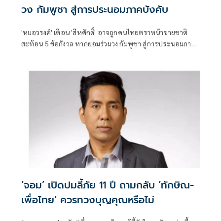
วง กัมพูชา สู่การประนอมภาคบังคับ
'หมอวรงค์' เตือน 'สีหศักดิ์' อาจถูกคนไทยตราหน้าขายชาติ
สะท้อน 5 ข้อกังวล หากยอมร่วมวง กัมพูชา สู่การประนอมภาค
บังคับ เชื่อไทยมีแค่เจ๊า กับ เจ๊ง
‘จอม’ เปิดปมลี้ภัย 11 ปี ถามกลับ ‘ทักษิณ-
เพื่อไทย’ ควรทวงบุญคุณหรือไม่