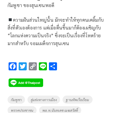
กัมพูชา ของฮุนเซนพอดี
ความฝันส่วนใหญ่นั้น มักจะทำให้ทุกคนเคลิ้มกับ
สิ่งที่ตัวเองต้องการ แต่เมื่อตื่นขี้นมาก็ต้องเผชิญกับ
“โลกแห่งความเป็นจริง” ซึ่งจะเป็นเรื่องที่โหดร้าย
มากสำหรับ จอมเผด็จการฮุนเซน
F
T
C
Li
S
ac
wi
o
n
h
e
tt
p
e
ar
b
er
y
e
o
Li
Tags
กัมพูชา
คู่แข่งทางการเมือง
ฐานทัพเรือเรียม
o
n
พรรคประชาชน
พล.ท.นันทเดช เมฆสวัสดิ์