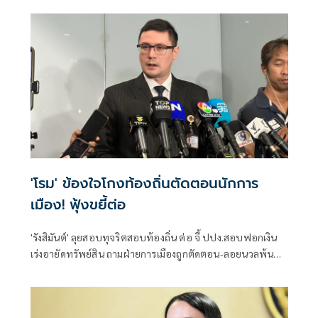
ตำแหน่งได้แล้ว
'โรม' ข้องใจโกงท้องถิ่นตัดตอนนักการ
เมือง! ฟุ้งขยี้ต่อ
'รังสิมันต์' ลุยสอบทุจริตสอบท้องถิ่น ต่อ จี้ ปปง.สอบฟอกเงิน
เร่งอายัดทรัพย์สิน ถามฝ่ายการเมืองถูกตัดตอน-ลอยนวลพ้นผิด
เหน็บ 'อนุทิน' รับแต่ชอบ ไม่รู้ในอนาคตมาตรการป้องกันจะ
รัดกุมหรือไม่