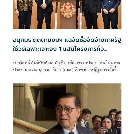
อนุกมธ.ติดตามงบฯ แฉจัดซื้อจัดจ้างภาครัฐ
ใช้วิธีเฉพาะเจาะจง 1 แสนโครงการทั่ว
ประเทศ เอื้อทุจริตงบกว่า 5 หมื่นล้านบาท
นายวิสุทธิ์ ตันตินันท์ สส.บัญชีรายชื่อ พรรคประชาชน ในฐานะ
ประธานคณะอนุกรรมาธิการ (กมธ.) ศึกษาการปฏิรูปการจัดซื้อ
จัดจ้างภาครัฐ ภายใต้คณะกรรมาธิการศึกษาการจัดทำและ
ติดตามการบริหารงบประมาณ สภาผู้แทนราษฎร แถลงความ
คืบหน้า "การศึกษาการปฏิรูปการจัดซื้อจัดจ้างภาครัฐ" ว่า คณะ
อนุกรรมาธิการชุดนี้ประกอบด้วยตัวแทน สส.