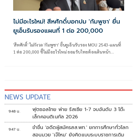
ไม่มีอะไรใหม่! สีหศักดิ์บอกปม 'กัมพูชา' ยื่น
ยูเอ็นรับรองแผนที่ 1 ต่อ 200,000
'สีหศักดิ์' ไม่กังวล 'กัมพูชา' ยื่นยูเอ็นรับรอง MOU 2543-แผนที่
1 ต่อ 200,000​ ชี้ไม่มีอะไรใหม่ ยอมรับไทยต้องเดินหน้า
UNCLOS หลัง 'กัมพูชา' เมินเจรจาทวิภาคี เตือนกรรมการสิทธิฯ
ระวังตกเป็นเครื่องมือเขมร​
NEWS UPDATE
ฟุตซอลไทย พ่าย รัสเซีย 1-7 จบอันดับ 3 โต๊ะ
9:48 น.
เล็กคอนติเนทัล 2026
ขำขื่น 'อดีตผู้สมัครสส.พท.' ยกการศึกษาทั่วโลก
9:47 น.
สอนมวย 'เจ๊ไหม' ยังคิดแบบระบบราชการเดิม