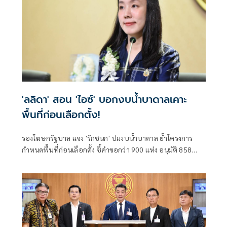
'ลลิดา' สอน 'ไอซ์' บอกงบน้ำบาดาลเคาะ
พื้นที่ก่อนเลือกตั้ง!
รองโฆษกรัฐบาล แจง 'รักชนก' ปมงบน้ำบาดาล ย้ำโครงการ
กำหนดพื้นที่ก่อนเลือกตั้ง ชี้คำขอกว่า 900 แห่ง อนุมัติ 858
แห่งตามหลักเกณฑ์ ไม่ใช่จัดสรรตามการเมือง