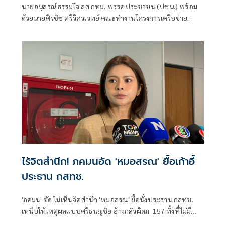
นายอนุสรณ์ ธรรมใจ สส.กทม. พรรคประชาชน (ปชน.) พร้อม
ด้วยนายศิรชัช ตรีวิศวเวทย์ คณะทำงานโครงการเครือข่าย
ประชาธิปไตยอาเซียนเพื่อสันติภาพ สิทธิมนุษยชน และการ
พัฒนาอย่างยั่งยืน แถลงคัดค้านการเยือนไทยอย่างเป็นทางการ
ของพลเอกอาวุโส มิน ออง ไลง์
ไร้จิตสำนึก! ภคมนอัด 'หมอสรณ' ยื้อเก้าอี้
ประธาน กสทช.
'ภคมน' ซัด ไม่เห็นจิตสำนึก 'หมอสรณ' ยื้อนั่งประธาน กสทช.
เหน็บให้เหตุผลแบบศรีธนญชัย อ้างกลัวผิดม. 157 ทั้งที่ไม่มี
คุณสมบัติตั้งแต่แรก จี้ 'นายกฯ' เลิกแบก ยื่นโปรดเกล้าฯปลดพ้น