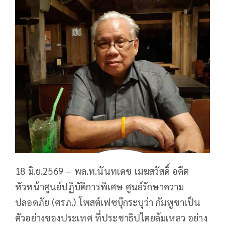
18 มิ.ย.2569 – พล.ท.นันทเดช เมฆสวัสดิ์ อดีต
หัวหน้าศูนย์ปฏิบัติการพิเศษ ศูนย์รักษาความ
ปลอดภัย (ศรภ.) โพสต์เฟซบุ๊กระบุว่า กัมพูชาเป็น
ตัวอย่างของประเทศ ที่ประชาธิปไตยล้มเหลว อย่าง