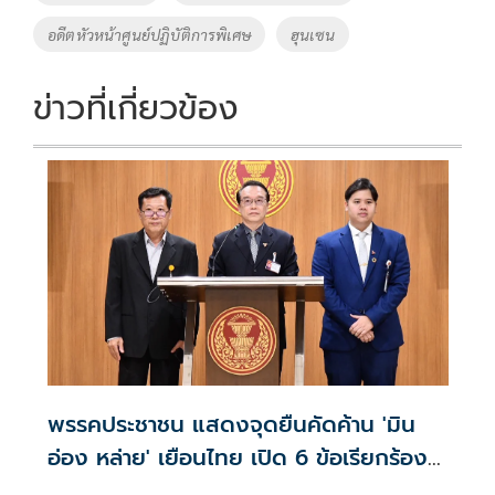
k
k
อดีตหัวหน้าศูนย์ปฏิบัติการพิเศษ
ฮุนเซน
ข่าวที่เกี่ยวข้อง
พรรคประชาชน แสดงจุดยืนคัดค้าน 'มิน
อ่อง หล่าย' เยือนไทย เปิด 6 ข้อเรียกร้อง
รัฐสภา-รัฐบาล