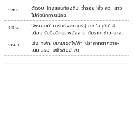
ตัดจบ 'โกงสอบท้องถิ่น' ซ้ำรอย 'ฮั้ว สว.' สาว
9:28 น.
ไม่ถึงนักการเมือง
'พิชญุตม์' การันตีผลงานรัฐบาล 'อนุทิน' 4
9:15 น.
เดือน รับมือวิกฤตพลังงาน ดันราคาข้าว-ยาง-
ปาล์ม พุ่งต่อเนื่อง พร้อมอัดมาตรการช่วยลด
เร่ง กฟภ. ขยายเขตไฟฟ้า 'ปราสาทตาควาย-
9:04 น.
ต้นทุน-ขยายตลาดโลก
เนิน 350' เสร็จต้นปี 70