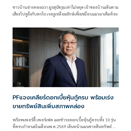
ชาวบ้านอ่างทองผวา ฝูงสุนัขรุมเห่าไม่หยุด เจ้าของบ้านเดินตาม
เสียงไปดูถึงกับตกใจ เจองูเหลือมยักษ์เพิ่งเขมือบแมวมาเต็มท้อง
PFแจงเคลียร์ดอกเบี้ยหุ้นกู้ครบ พร้อมเร่ง
ขายทรัพย์สินเพิ่มสภาพคล่อง
พร็อพเพอร์ตี้ เพอร์เฟค เผยชำระดอกเบี้ยหุ้นกู้ครบทั้ง 10 รุ่น
ที่ครบกำหนดในเดือนพ.ค.2569 เดินหน้าแผนขายสินทรัพย์ ทั้ง