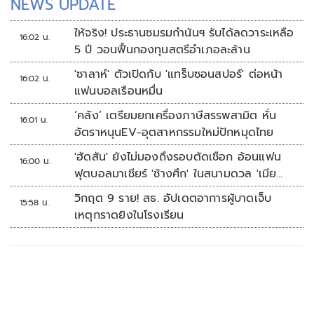
NEWS UPDATE
ให้จริง! ประธานชมรมกำนันฯ รับได้ลดวาระเหลือ
16:02 น.
5 ปี วอนฟื้นกองทุนสตรีอำเภอละล้าน
'ซาลาห์' ตัวเปิดกับ 'แทร็บซอนสปอร์' ต่อหน้า
16:02 น.
แฟนบอลเรือนหมื่น
‘คลัง’ เตรียมยกเครื่องภาษีสรรพสามิต หั่น
16:01 น.
อัตราหนุนEV-อุตสาหกรรมใหม่ปักหมุดไทย
'ฮัดสัน' ยังไม่มองถึงรอบตัดเชือก อ้อนแฟน
16:00 น.
ฟุตบอลมาเชียร์ 'ช้างศึก' ในสนามดวล 'เมีย
นมา'
วิกฤต 9 ราย! สธ. อัปเดตอาการผู้บาดเจ็บ
15:58 น.
เหตุกราดยิงในโรงเรียน