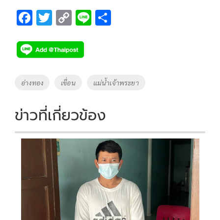
F
T
C
Li
S
ac
wi
o
n
h
e
tt
p
e
ar
b
er
y
e
o
Li
Tags
อ่างทอง
เขื่อน
แม่น้ำเจ้าพระยา
o
n
k
k
ข่าวที่เกี่ยวข้อง