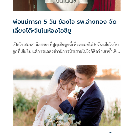
พ่อแม่ทารก 5 วัน ข้องใจ รพ.อ่างทอง จัด
เลี้ยงโต๊ะจีนในห้องไอซียู
เปิดใจ สองสามีภรรยาที่สูญเสียลูกที่เพิ่งคลอดได้ 5 วัน เสียใจกับ
ลูกที่เสียไป แต่การแถลงข่าวมีการหัวเราะในใจก็คิดว่าเขาซ้ำเติม
เราหรือเปล่า ตั้งข้อสงสัยการจัดเลี้ยงโต๊ะจีนในห้องไอซียูเด็กได้
อย่างไร