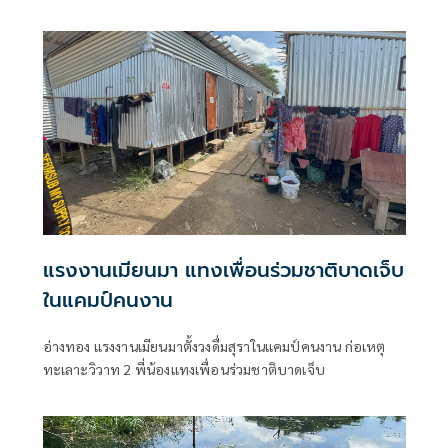
ตึกสีลมและที่ดินริมแม่น้ำ เร่งจ่ายเงินเดือนพนักงานให้ครบลด
ขนาดองค์กร ครึ่งปีหลังลุยปรับกลยุทธ์กระตุ้นยอดขาย
แรงงานเมียนมา แทงเพื่อนร่วมชาติบาดเจ็บ
ในแคมป์คนงาน
อ่างทอง แรงงานเมียนมาตั้งวงดื่มสุราในแคมป์คนงาน ก่อเหตุ
ทะเลาะวิวาท 2 พี่น้องแทงเพื่อนร่วมชาติบาดเจ็บ