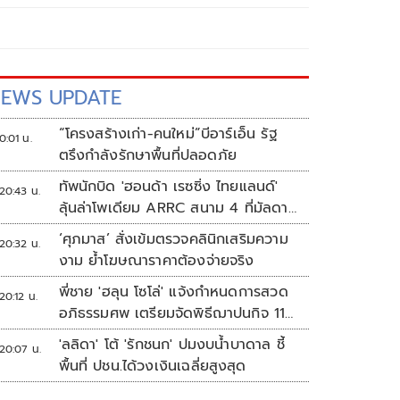
EWS UPDATE
“โครงสร้างเก่า-คนใหม่”บีอาร์เอ็น รัฐ
0:01 น.
ตรึงกำลังรักษาพื้นที่ปลอดภัย
ทัพนักบิด 'ฮอนด้า เรซซิ่ง ไทยแลนด์'
20:43 น.
ลุ้นล่าโพเดียม ARRC สนาม 4 ที่มัลดาลิ
กา
‘ศุภมาส’ สั่งเข้มตรวจคลินิกเสริมความ
20:32 น.
งาม ย้ำโฆษณาราคาต้องจ่ายจริง
พี่ชาย 'ฮลุน โซโล่' แจ้งกำหนดการสวด
20:12 น.
อภิธรรมศพ เตรียมจัดพิธีฌาปนกิจ 11
ส.ค.
'ลลิดา' โต้ 'รักชนก' ปมงบน้ำบาดาล ชี้
20:07 น.
พื้นที่ ปชน.ได้วงเงินเฉลี่ยสูงสุด