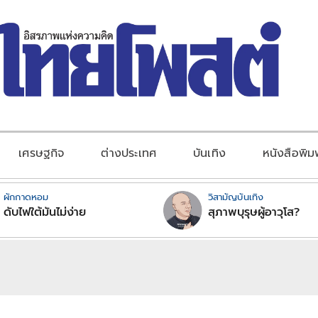
เศรษฐกิจ
ต่างประเทศ
บันเทิง
หนังสือพิม
ผักกาดหอม
วิสามัญบันเทิง
ดับไฟใต้มันไม่ง่าย
สุภาพบุรุษผู้อาวุโส?