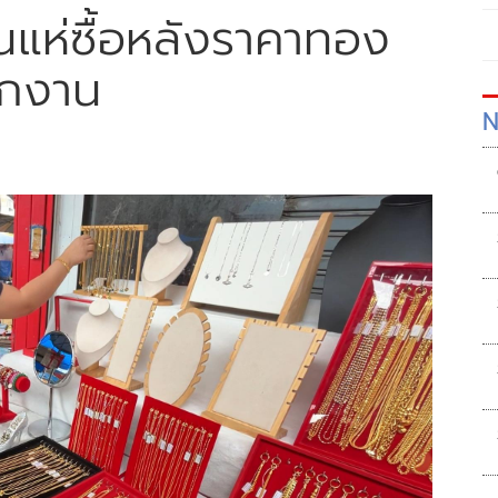
ห่ซื้อหลังราคาทอง
อกงาน
N