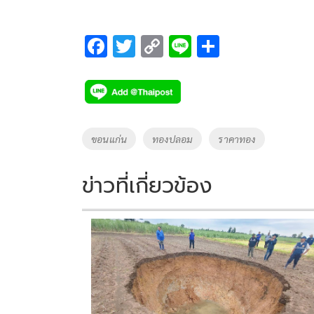
F
T
C
Li
S
ac
wi
o
n
h
e
tt
p
e
ar
b
er
y
e
o
Li
Tags
ขอนแก่น
ทองปลอม
ราคาทอง
o
n
k
k
ข่าวที่เกี่ยวข้อง