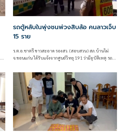
รถตู้หลับในพุ่งชนพ่วงสิบล้อ คนลาวเจ็บ
15 ราย
ร.ต.อ.ชาตรี ขาวสะอาด รองสว. (สอบสวน) สภ.บ้านไผ่
าว
จ.ขอนแก่น ได้รับแจ้งจากศูนย์วิทยุ 191 ว่ามีอุบัติเหตุ รถตู้
ละ
ชนรถบรรทุกพ่วง บนถนนมิตรภาพ