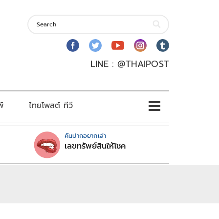
LINE : @THAIPOST
พ์
ไทยโพสต์ ทีวี
คันปากอยากเล่า
เลขทรัพย์สินให้โชค