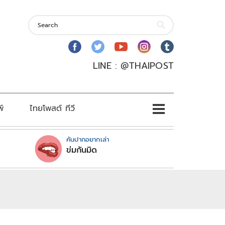
LINE : @THAIPOST
พ์
ไทยโพสต์ ทีวี
คันปากอยากเล่า
ข่มกันมิด