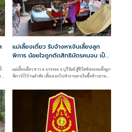
ล
แม่เลี้ยงเดี่ยว รับจ้างหาเงินเลี้ยงลูก
พิการ น้อยใจถูกตัดสิทธิบัตรคนจน เป็น
หนี้เพราะรักษาลูก
แม่เลี้ยงเดี่ยว ชาว อ.นางรอง จ.บุรีรัมย์ สู้ชีวิตต้องยอมทิ้งลูก
พิการไว้บ้านลำพัง เพื่อออกไปทำงานหาเงินซื้อข้าวอาหาร
ประทังชีวิตสองแม่ลูก น้อยใจถูกตัดสิทธิ์บัตรคนจน ระบบ
แจ้งมีหนี้เกิน 1 แสน ทั้งที่เกิดจากการกู้ยืมมารักษาลูกช่วงที่
ป่วยต้องผ่าตัดม้ามก่อนจะกลายเป็นคนพิการ วอนรัฐ
ทบทวน