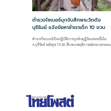
ตำรวจไซเบอร์บุกจับสึกพระวัดดัง
บุรีรัมย์ แจ้งข้อหาชำเราเด็ก 10 ขวบ
ตำรวจไซเบอร์เปิดปฏิบัติการบุกค้นกุฏิวัดแห่งหนึ่งใน
จ.บุรีรัมย์ หลังชุด TICAC สืบพบพฤติการณ์ครอบครอง
ผลิตสื่อลามกอนาจารเด็ก ก่อนนิมนต์พระลาสิกขาและแจ
ข้อหาชำเราเด็กอายุไม่เกิน 13 ปี พร้