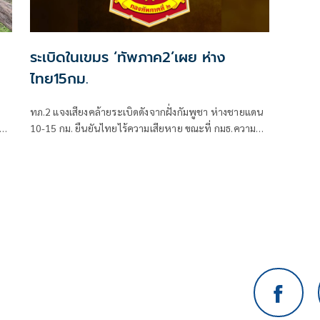
ระเบิดในเขมร ‘ทัพภาค2’เผย ห่าง
ไทย15กม.
ทภ.2 แจงเสียงคล้ายระเบิดดังจากฝั่งกัมพูชา ห่างชายแดน
และ
10-15 กม. ยืนยันไทยไร้ความเสียหาย ขณะที่ กมธ.ความมั่น
้ง
คงฯ ยกชุดลุยชายแดนช่องสายตะกู "มณเฑียร-รังษี" สั่งเช็ก
ความพร้อมรบ สแตนด์บายโรงพยาบาลรับคนเจ็บ ย้ำแผน
พิทักษ์พื้นที่ส่วนหลัง เซฟชีวิตชาวบ้าน-หนุนกำลังส่วน
หน้าเต็มพิกัด