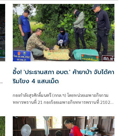
อึ้ง! 'ประธานสภา อบต.' ค้ายาบ้า จับได้คา
ริมโขง 4 แสนเม็ด
กองกำลังสุรศักดิ์มนตรี (กกล.ฯ) โดยหน่วยเฉพาะกิจกรม
ทหารพรานที่ 21 กองร้อยเฉพาะกิจทหารพรานที่ 2102
(ฉก.ทพ.21 ร้อย.ฉก.ทพ.2102) ต.ไชยบุรี อ.ท่าอุเทน
จ.นครพนม