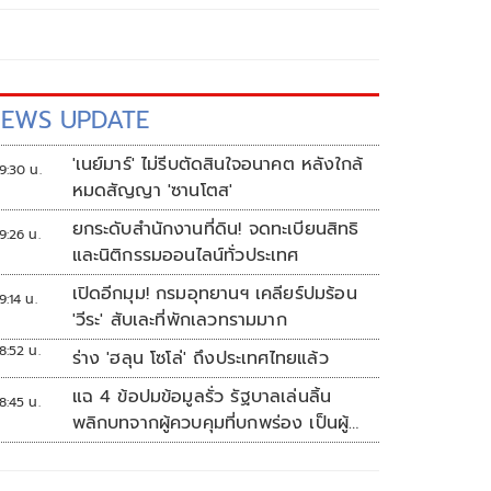
EWS UPDATE
'เนย์มาร์' ไม่รีบตัดสินใจอนาคต หลังใกล้
9:30 น.
หมดสัญญา 'ซานโตส'
ยกระดับสำนักงานที่ดิน! จดทะเบียนสิทธิ
9:26 น.
และนิติกรรมออนไลน์ทั่วประเทศ
เปิดอีกมุม! กรมอุทยานฯ เคลียร์ปมร้อน
9:14 น.
'วีระ' สับเละที่พักเลวทรามมาก
8:52 น.
ร่าง 'ฮลุน โซโล่' ถึงประเทศไทยแล้ว
แฉ 4 ข้อปมข้อมูลรั่ว รัฐบาลเล่นลิ้น
8:45 น.
พลิกบทจากผู้ควบคุมที่บกพร่อง เป็นผู้
เสียหายขู่ฟ้องคนเอาความจริงมาพูด