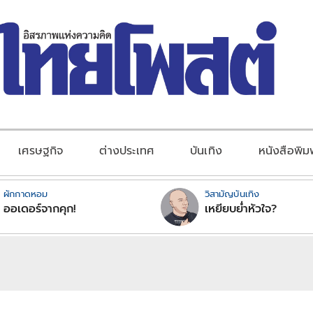
เศรษฐกิจ
ต่างประเทศ
บันเทิง
หนังสือพิม
ผักกาดหอม
วิสามัญบันเทิง
ออเดอร์จากคุก!
เหยียบย่ำหัวใจ?