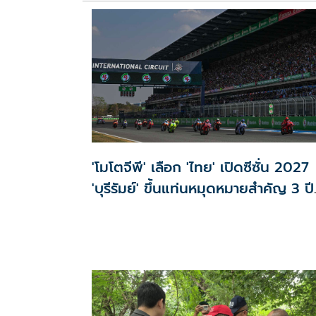
'โมโตจีพี' เลือก 'ไทย' เปิดซีซั่น 2027
'บุรีรัมย์' ขึ้นแท่นหมุดหมายสำคัญ 3 ปี
ซ้อน