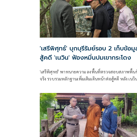
'เสรีพิศุทธ์' บุกบุรีรัมย์รอบ 2 เก็บข้อมู
สู้คดี 'เนวิน' ฟ้องหมิ่นปมเขากระโดง
'เสรีพิศุทธ์' พาทนายความ ลงพื้นที่ตรวจสอบสภาพพื้นที่
จริง รวบรวมหลักฐานเพิ่มเติมเดินหน้าต่อสู้คดี หลัง เนวิน
ฟ้องศาลกล่าวหาหมิ่นประมาทและแจ้งความเท็จ ปมรุกที่
รถไฟ พบร่องรอยการขุดเปิดทางน้ำที่เคยถมรุกล้ำลำราง
สาธารณะ ยันไม่ไกล่เกลี่ยเพื่อพิสูจน์ความจริง ลั่นหาก 'เน
วิน ชิดชอบ' ยอมรับบุกรุกที่รถไฟจริงถึงจะยอม