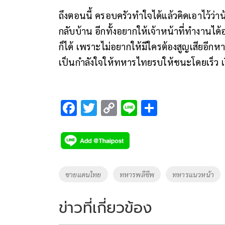
ถึงตอนนี้ ครอบครัวทำใจได้แล้วคิดเอาไว้ว
กลับบ้าน อีกทั้งอยากให้เจ้าหน้าที่ทำงานไ
ก็ได้ เพราะไม่อยากให้มีใครต้องสูญเสียอี
เป็นกำลังใจให้ทหารไทยรบให้ชนะโดยเร็ว เรื่
F
T
C
Li
S
ac
wi
o
n
h
e
tt
p
e
ar
b
er
y
e
o
Li
Tags
ชายแดนไทย
ทหารพลีชีพ
ทหารแนวหน้า
o
n
k
k
ข่าวที่เกี่ยวข้อง