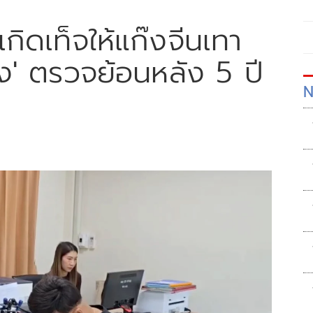
กิดเท็จให้แก๊งจีนเทา
ง' ตรวจย้อนหลัง 5 ปี
N