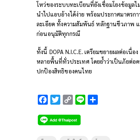
โหว่ของระบบทะเบียนที่ยังเชื่อมโยงข้อมูล
นำไปแอบอ้างได้ง่าย พร้อมประกาศมาตรการ
ละเอียด ทั้งความสัมพันธ์ หลักฐานชีวภาพ แ
ก่อนอนุมัติทุกกรณี
ทั้งนี้ DOPA N.I.C.E. เตรียมขยายผลต่อเนื
หลายพื้นที่ทั่วประเทศ โดยย้ำว่าเป็นภัยต่อค
ปกป้องสิทธิของคนไทย
F
T
C
Li
S
ac
wi
o
n
h
e
tt
p
e
ar
b
er
y
e
o
Li