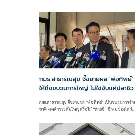
ปล่อยขบวนแห่เทียนพรรษาของจังหวัดนครราชสีมา
ประจำปี 2569 ภายใต้ชื่องาน “พุทธศิลป์ และแสงธรรม
แห่งศรัทธา” ชิงถ้วยพระราชทาน สมเด็จพระกนิษฐาธิร
เจ้า
กมธ.สาธารณสุข จี้ขยายผล 'พ่อทิพย์'
ให้ถึงขบวนการใหญ่ ไม่ใช่จับแค่ปลาซิว
ปลาสร้อย
กมธ.สาธารณสุข จี้ขยายผล "พ่อทิพย์" เป็นขบวนการข้า
ชาติ -องค์กรระดับใหญ่หรือไม่ “สกลธี” ชี้ พบช่องโหว่
รพ.-สนง.เขต ให้สัญชาติ โดยไม่ตรวจสอบ พร้อมเสอน
ตรวจดีเอ็นเอ พ่อ-แม่ ต้องสงสัย จ่อ ประสานกต. เช็กพ
ปอร์ตเด็กย้อนหลัง หวั่น มีอีกนับพันเคส ทั่วประเทศ เผ