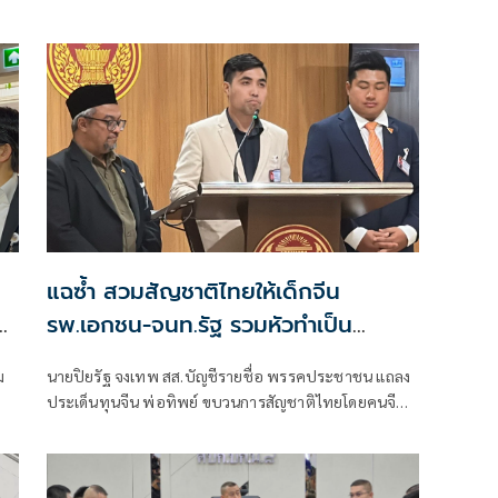
าช
แฉซ้ำ สวมสัญชาติไทยให้เด็กจีน
รพ.เอกชน-จนท.รัฐ รวมหัวทำเป็น
ขบวนการแต่ยังลอยนวล
ม
นายปิยรัฐ จงเทพ สส.บัญชีรายชื่อ พรรคประชาชน แถลง
ประเด็นทุนจีน พ่อทิพย์ ขบวนการสัญชาติไทยโดยคนจีน
ว่า เป็นอีกเรื่องที่ตนเคยพูดและเป็นการเปิดเผยถึงความ
าส
เน่าเฟะของระบบราชการไทย และระบบสาธารณสุขของ
ย
ไทย รวมถึงกระบวนการได้มาซึ่งสัญชา