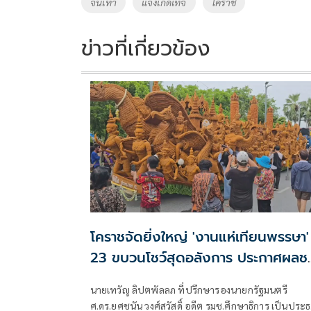
Tags
จีนเทา
แจ้งเกิดเท็จ
โคราช
o
n
k
k
ข่าวที่เกี่ยวข้อง
โคราชจัดยิ่งใหญ่ 'งานแห่เทียนพรรษา'
23 ขบวนโชว์สุดอลังการ ประกาศผลช
เลิศคืนนี้
นายเทวัญ ลิปตพัลลภ ที่ปรึกษารองนายกรัฐมนตรี
ศ.ดร.ยศชนัน วงศ์สวัสดิ์ อดีต รมช.ศึกษาธิการ เป็นประ