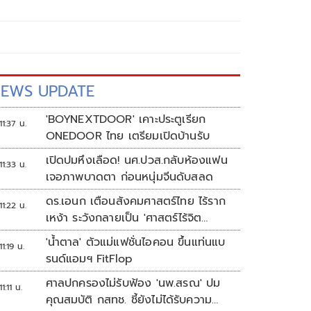
EWS UPDATE
'BOYNEXTDOOR' เคาะประตูเรียก
11:37 น.
ONEDOOR ไทย เตรียมเปิดบ้านรับ
เปิดปมหึงเลือด! นศ.ปวส.กลับห้องแฟน
11:33 น.
เจอภาพบาดตา ก่อนหนุ่มจีนดับสลด
ดร.เอนก เตือนสังคมศาสตร์ไทย ไร้ราก
11:22 น.
เหง้า ระวังกลายเป็น 'ศาสตร์ไร้จิต
วิญญาณ'
'น้ำตาล' ตัวแม่แฟชั่นไอคอน ขึ้นแท่นแบ
11:19 น.
รนด์แอมฯ FitFlop
ศาลปกครองไม่รับฟ้อง 'นพ.สรณ' ปม
11:11 น.
คุณสมบัติ กสทช. ชี้ยังไม่ได้รับความ