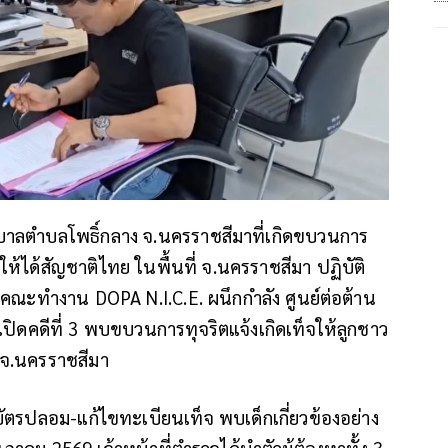
าลตำบลโพธิ์กลาง จ.นครราชสีมาที่เกิดขบวนการ
อให้ได้สัญชาติไทย ในพื้นที่ จ.นครราชสีมา ปฏิบัติ
งคณะทำงาน DOPA N.I.C.E. ผนึกกำลัง ศูนย์ต่อต้าน
ิดคดีที่ 3 พบขบวนการทุจริตแจ้งเกิดเท็จให้ลูกชาว
่ จ.นครราชสีมา
ูติบัตรปลอม-แก้ไขทะเบียนเท็จ พบเด็กเกี่ยวข้องอย่าง