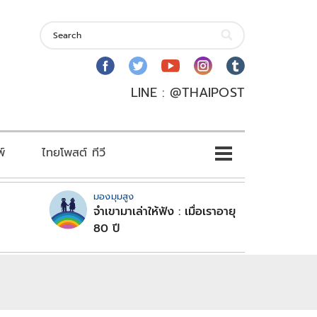
LINE : @THAIPOST
พ์
ไทยโพสต์ ทีวี
มองมุมสูง
จำเขามาเล่าให้ฟัง : เมื่อเราอายุ
80 ปี