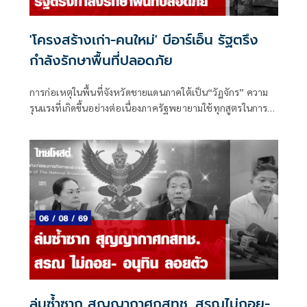
'โครงสร้างเก่า-คนใหม่' บีอาร์เอ็น รัฐตรึง
กำลังรักษาพื้นที่ปลอดภัย
การก่อเหตุในพื้นที่จังหวัดชายแดนภาคใต้เป็น“วัฏจักร” ความ
รุนแรงที่เกิดขึ้นอย่างต่อเนื่องภาครัฐพยายามใช้ทุกสูตรในการ
แก้ไขปัญหา แต่ก็ยังไม่มีแนวโน้มที่ความรุนแรงจะยุติลงได้อย่าง
สมบูรณ์
ล่มซ้ำซาก สุญญากาศกสทช. สรณไม่ถอย-