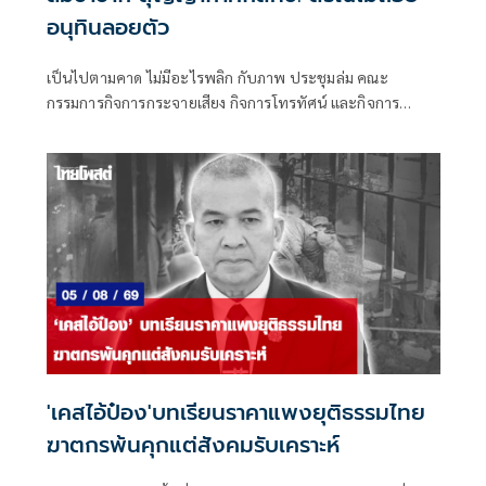
อนุทินลอยตัว
เป็นไปตามคาด ไม่มีอะไรพลิก กับภาพ ประชุมล่ม คณะ
กรรมการกิจการกระจายเสียง กิจการโทรทัศน์ และกิจการ
โทรคมนาคมแห่งชาติ (กสทช.) เมื่อวันพุธที่ 5 ส.ค.ที่ผ่านมา
'เคสไอ้ป๋อง'บทเรียนราคาแพงยุติธรรมไทย
ฆาตกรพ้นคุกแต่สังคมรับเคราะห์