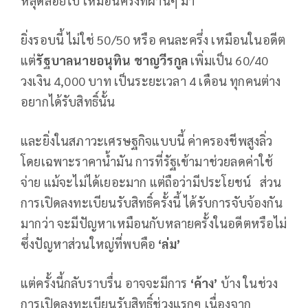
หลุดลอยไป เหมือนครั้งที่ผ่านๆ มา
ยิ่งรอบนี้ ไม่ใช่ 50/50 หรือ คนละครึ่ง เหมือนในอดีต
แต่
รัฐบาลนายอนุทิน ชาญวีรกูล
เพิ่มเป็น 60/40
วงเงิน 4,000 บาท เป็นระยะเวลา 4 เดือน ทุกคนต่าง
อยากได้รับสิทธิ์นั้น
และยิ่งในสภาวะเศรษฐกิจแบบนี้ ค่าครองชีพสูงลิ่ว
โดยเฉพาะราคาน้ำมัน การที่รัฐเข้ามาช่วยลดค่าใช้
จ่าย แม้จะไม่ได้เยอะมาก แต่ถือว่ามีประโยชน์ ส่วน
การเปิดลงทะเบียนรับสิทธิ์ครั้งนี้ ได้รับการจับจ้องกัน
มากว่า จะมีปัญหาเหมือนกับหลายครั้งในอดีตหรือไม่
ซึ่งปัญหาส่วนใหญ่ที่พบคือ
‘ล่ม’
แต่ครั้งนี้กลับราบรื่น อาจจะมีการ
‘ค้าง’
บ้าง ในช่วง
การเปิดลงทะเบียนรับสิทธิ์ช่วงแรกๆ เนื่องจาก