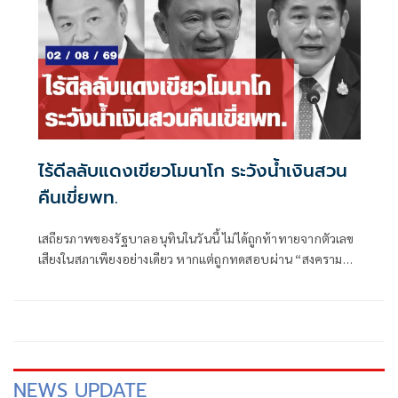
อำนาจการเมือง โผมหาดไทยก็จะอยู่ในความสนใจของแวดวง
การเมืองตามไปด้วย
ไร้ดีลลับแดงเขียวโมนาโก ระวังน้ำเงินสวน
คืนเขี่ยพท.
เสถียรภาพของรัฐบาลอนุทินในวันนี้ ไม่ได้ถูกท้าทายจากตัวเลข
เสียงในสภาเพียงอย่างเดียว หากแต่ถูกทดสอบผ่าน “สงคราม
ข่าวลือ” และความพยายามสร้างภาพความแตกแยกภายในเครือ
ข่ายอำนาจของพรรคภูมิใจไทย
NEWS UPDATE