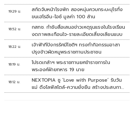
สกัดจับหน้าโรงพัก สองหนุ่มควบกระบะบุโรทั่ง
19:29 น.
ขนเฮโรอีน-ไอซ์ มูลค่า 100 ล้าน
กสทช. กำชับสื่อเสนอข่าวเหตุรุนแรงในโรงเรียน
18:52 น.
งดภาพสะเทือนใจ-รายละเอียดเสี่ยงเลียนแบบ
เจ้าฟ้าทีปังกรรัศมีโชติฯ ทรงทำกิจกรรมอาสา
18:22 น.
ปรุงข้าวผัดหมูพระราชทานประชาชน
โปรดเกล้าฯ พระราชทานยศข้าราชการใน
18:19 น.
พระองค์ฝ่ายทหาร 19 นาย
NEXTOPIA ชู ‘Love with Purpose’ รับวัน
18:12 น.
แม่ ดึงไลฟ์สไตล์-ความยั่งยืน สร้างประสบกา
รณ์ช้อปปิงมีความหมาย