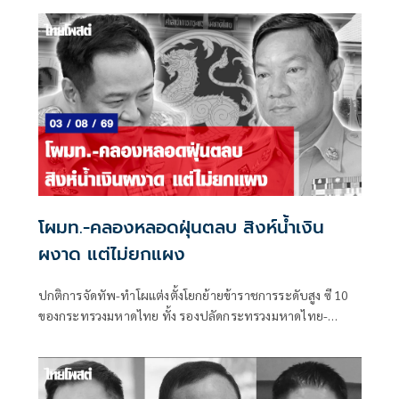
อย่างเร็วที่สุดจะปรับกันทุก 6 เดือน หรือครึ่งปี
โผมท.-คลองหลอดฝุ่นตลบ สิงห์น้ำเงิน
ผงาด แต่ไม่ยกแผง
ปกติการจัดทัพ-ทำโผแต่งตั้งโยกย้ายข้าราชการระดับสูง ซี 10
ของกระทรวงมหาดไทย ทั้ง รองปลัดกระทรวงมหาดไทย-
อธิบดี-ผู้ว่าราชการจังหวัด-ผู้ตรวจราชการกระทรวงมหาดไทย
ก็ได้รับความสนใจจากแวดวงการเมืองพอสมควร ไม่แพ้โผ
ทหาร-โผตำรวจ ยิ่งในช่วงการเมืองพีกๆ เช่น จะมีการเลือกตั้ง
ใหญ่ หรือการเมืองแรงๆ มีโอกาสที่จะมีการเปลี่ยนแปลงขั้ว