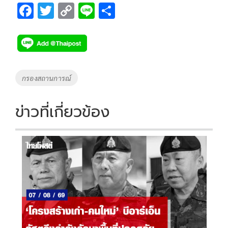
F
T
C
Li
S
ac
wi
o
n
h
e
tt
p
e
ar
b
er
y
e
o
Li
Tags
กรองสถานการณ์
o
n
k
k
ข่าวที่เกี่ยวข้อง