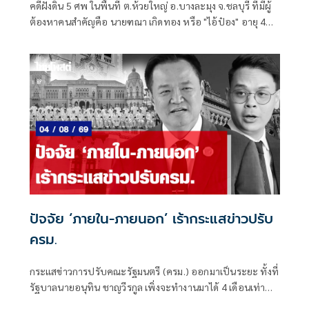
คดีฝังดิน 5 ศพ ในพื้นที่ ต.ห้วยใหญ่ อ.บางละมุง จ.ชลบุรี ที่มีผู้
ต้องหาคนสำคัญคือ นายฑณา เกิดทอง หรือ "ไอ้ป๋อง" อายุ 43
ปี
ปัจจัย ‘ภายใน-ภายนอก’ เร้ากระแสข่าวปรับ
ครม.
กระแสข่าวการปรับคณะรัฐมนตรี (ครม.) ออกมาเป็นระยะ ทั้งที่
รัฐบาลนายอนุทิน ชาญวีรกูล เพิ่งจะทำงานมาได้ 4 เดือนเท่านั้น
ซึ่งระยะเวลาดังกล่าวถือว่าน้อยมาก หากเทียบรัฐบาลในอดีต ที่