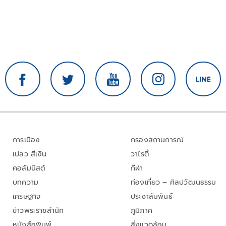
การเมือง
กรองสถานการณ์
เปลว สีเงิน
วาไรตี้
คอลัมนิสต์
กีฬา
บทความ
ท่องเที่ยว – ศิลปวัฒนธรรม
เศรษฐกิจ
ประชาสัมพันธ์
ข่าวพระราชสำนัก
ภูมิภาค
หนังสือพิมพ์
สิ่งแวดล้อม