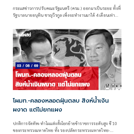
กระแสข่าวการปรับคณะรัฐมนตรี (ครม.) ออกมาเป็นระยะ ทั้งที่
รัฐบาลนายอนุทิน ชาญวีรกูล เพิ่งจะทำงานมาได้ 4 เดือนเท่านั้น
ซึ่งระยะเวลาดังกล่าวถือว่าน้อยมาก หากเทียบรัฐบาลในอดีต ที่
อย่างเร็วที่สุดจะปรับกันทุก 6 เดือน หรือครึ่งปี
โผมท.-คลองหลอดฝุ่นตลบ สิงห์น้ำเงิน
ผงาด แต่ไม่ยกแผง
ปกติการจัดทัพ-ทำโผแต่งตั้งโยกย้ายข้าราชการระดับสูง ซี 10
ของกระทรวงมหาดไทย ทั้ง รองปลัดกระทรวงมหาดไทย-