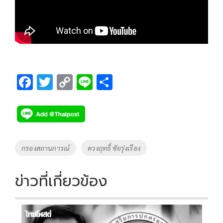
F
T
C
Li
S
ac
wi
o
n
h
e
tt
p
e
ar
b
er
y
e
o
Li
Tags
กรองสถานการณ์
ดวงฤทธิ์ ชัยรุ่งเรือง
o
n
k
k
ข่าวที่เกี่ยวข้อง