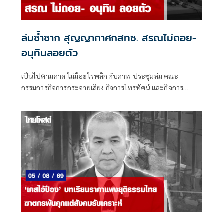
ล่มซ้ำซาก สุญญากาศกสทช. สรณไม่ถอย-
อนุทินลอยตัว
เป็นไปตามคาด ไม่มีอะไรพลิก กับภาพ ประชุมล่ม คณะ
กรรมการกิจการกระจายเสียง กิจการโทรทัศน์ และกิจการ
โทรคมนาคมแห่งชาติ (กสทช.) เมื่อวันพุธที่ 5 ส.ค.ที่ผ่านมา