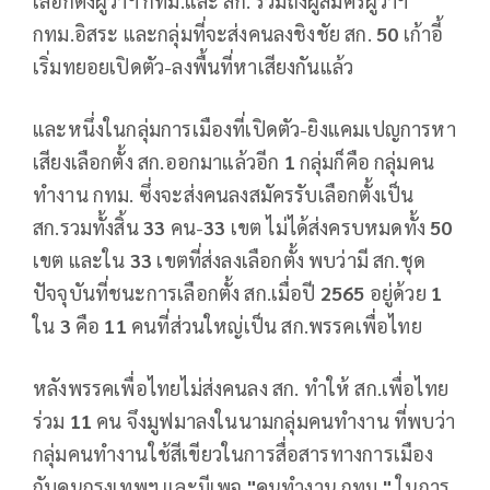
เลือกตั้งผู้ว่าฯ กทม.และ สก. รวมถึงผู้สมัครผู้ว่าฯ
กทม.อิสระ และกลุ่มที่จะส่งคนลงชิงชัย สก.
50
เก้าอี้
เริ่มทยอยเปิดตัว-ลงพื้นที่หาเสียงกันแล้ว
และหนึ่งในกลุ่มการเมืองที่เปิดตัว-ยิงแคมเปญการหา
เสียงเลือกตั้ง สก.ออกมาแล้วอีก
1
กลุ่มก็คือ กลุ่มคน
ทำงาน กทม. ซึ่งจะส่งคนลงสมัครรับเลือกตั้งเป็น
สก.รวมทั้งสิ้น
33
คน-
33
เขต ไม่ได้ส่งครบหมดทั้ง
50
เขต และใน
33
เขตที่ส่งลงเลือกตั้ง พบว่ามี สก.ชุด
ปัจจุบันที่ชนะการเลือกตั้ง สก.เมื่อปี
2565
อยู่ด้วย
1
ใน
3
คือ
11
คนที่ส่วนใหญ่เป็น สก.พรรคเพื่อไทย
หลังพรรคเพื่อไทยไม่ส่งคนลง สก. ทำให้ สก.เพื่อไทย
ร่วม
11
คน จึงมูฟมาลงในนามกลุ่มคนทำงาน ที่พบว่า
กลุ่มคนทำงานใช้สีเขียวในการสื่อสารทางการเมือง
กับคนกรุงเทพฯ และมีเพจ
"
คนทำงาน กทม.
"
ในการ