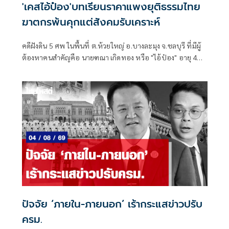
'เคสไอ้ป๋อง'บทเรียนราคาแพงยุติธรรมไทย
ฆาตกรพ้นคุกแต่สังคมรับเคราะห์
คดีฝังดิน 5 ศพ ในพื้นที่ ต.ห้วยใหญ่ อ.บางละมุง จ.ชลบุรี ที่มีผู้
ต้องหาคนสำคัญคือ นายฑณา เกิดทอง หรือ "ไอ้ป๋อง" อายุ 43
ปี
ปัจจัย ‘ภายใน-ภายนอก’ เร้ากระแสข่าวปรับ
ครม.