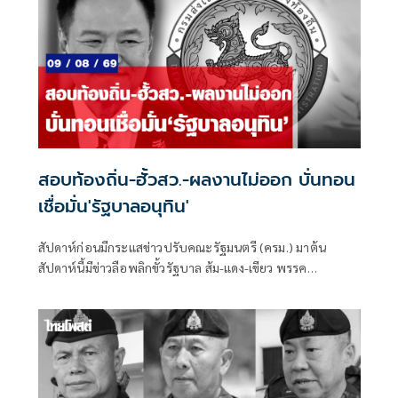
สอบท้องถิ่น-ฮั้วสว.-ผลงานไม่ออก บั่นทอน
เชื่อมั่น'รัฐบาลอนุทิน'
สัปดาห์ก่อนมีกระแสข่าวปรับคณะรัฐมนตรี (ครม.) มาต้น
สัปดาห์นี้มีข่าวลือพลิกขั้วรัฐบาล ส้ม-แดง-เขียว พรรค
ประชาชน พรรคเพื่อไทย และพรรคกล้าธรรม จับมือกัน