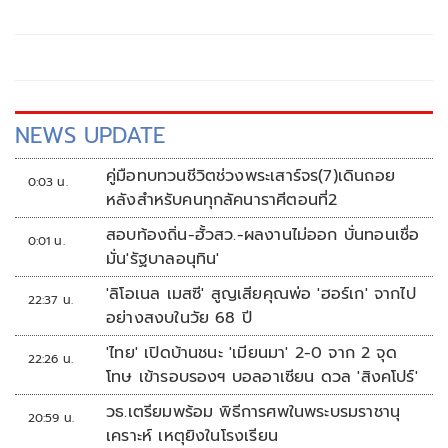
อธิบดี-ผู้ว่าราชการจังหวัด-ผู้ตรวจราชการกระทรวงมหาดไทย
ก็ได้รับความสนใจจากแวดวงการเมืองพอสมควร ไม่แพ้โผ
ทหาร-โผตำรวจ ยิ่งในช่วงการเมืองพีกๆ เช่น จะมีการเลือกตั้ง
ใหญ่ หรือการเมืองแรงๆ มีโอกาสที่จะมีการเปลี่ยนแปลงขั้ว
อำนาจการเมือง โผมหาดไทยก็จะอยู่ในความสนใจของแวดวง
การเมืองตามไปด้วย
NEWS UPDATE
คู่มือทบทวนชีวิตช่วงพระเสาร์จร(7)เดินถอย
0:03 น.
หลังสำหรับคนทุกลัคนาราศีตอนที่2
สอบท้องถิ่น-ฮั้วสว.-ผลงานไม่ออก บั่นทอนเชื่อ
0:01 น.
มั่น'รัฐบาลอนุทิน'
'ลิโอเนล เมสซี' สูญเสียคุณพ่อ 'ฮอร์เก' จากไป
22:37 น.
อย่างสงบในวัย 68 ปี
'ไทย' เปิดบ้านชนะ 'เมียนมา' 2-0 จาก 2 จุด
22:26 น.
โทษ เข้ารอบรองฯ บอลอาเซียน ดวล 'สิงคโปร์'
วธ.เตรียมพร้อม พิธีการศพในพระบรมราชานุ
20:59 น.
เคราะห์ เหตุยิงในโรงเรียน