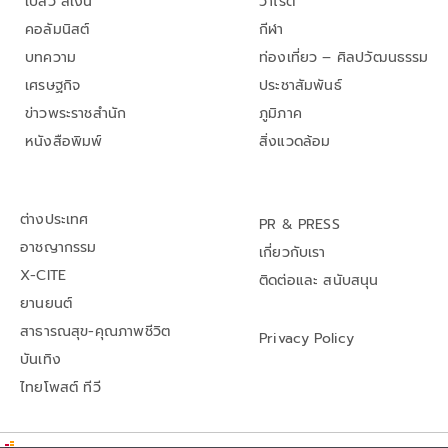
เปลว สีเงิน
วาไรตี้
คอลัมนิสต์
กีฬา
บทความ
ท่องเที่ยว – ศิลปวัฒนธรรม
เศรษฐกิจ
ประชาสัมพันธ์
ข่าวพระราชสำนัก
ภูมิภาค
หนังสือพิมพ์
สิ่งแวดล้อม
ต่างประเทศ
PR & PRESS
อาชญากรรม
เกี่ยวกับเรา
X-CITE
ติดต่อและ สนับสนุน
ยานยนต์
สาธารณสุข-คุณภาพชีวิต
Privacy Policy
บันเทิง
ไทยโพสต์ ทีวี