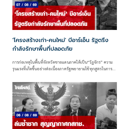
'โครงสร้างเก่า-คนใหม่' บีอาร์เอ็น รัฐตรึง
กำลังรักษาพื้นที่ปลอดภัย
การก่อเหตุในพื้นที่จังหวัดชายแดนภาคใต้เป็น“วัฏจักร” ความ
รุนแรงที่เกิดขึ้นอย่างต่อเนื่องภาครัฐพยายามใช้ทุกสูตรในการ
แก้ไขปัญหา แต่ก็ยังไม่มีแนวโน้มที่ความรุนแรงจะยุติลงได้อย่าง
สมบูรณ์