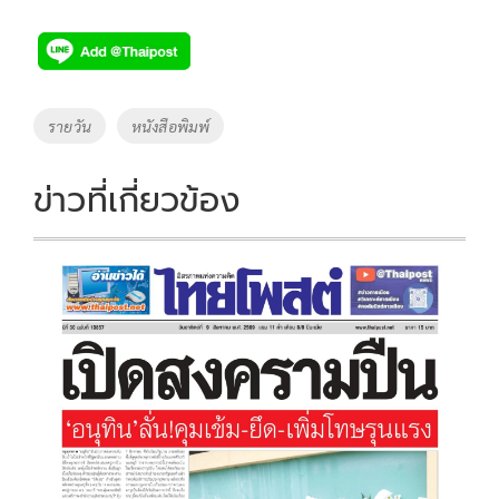
ac
wi
o
n
h
e
tt
p
e
ar
b
er
y
e
o
Li
Tags
รายวัน
หนังสือพิมพ์
o
n
k
k
ข่าวที่เกี่ยวข้อง