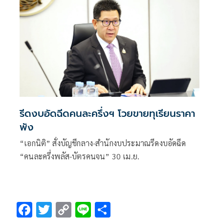
รีดงบอัดฉีดคนละครึ่งฯ โวยขายทุเรียนราคา
พัง
“เอกนิติ” สั่งบัญชีกลาง-สำนักงบประมาณรีดงบอัดฉีด
“คนละครึ่งพลัส-บัตรคนจน” 30 เม.ย.
F
T
C
Li
S