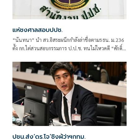
แห่ชงศาลสอบปปช.
“นันทนา” นำ สว.อิสระผนึกกำลังล่าชื่อตามรธน. ม.236
ตั้ง กก.ไต่สวนสอบกรรมการ ป.ป.ช. ทนไม่ไหวคดี “ศักดิ์
สยาม”
ปชน.ส่ง‘ดร.โจ’ชิงผู้ว่าฯกทม.