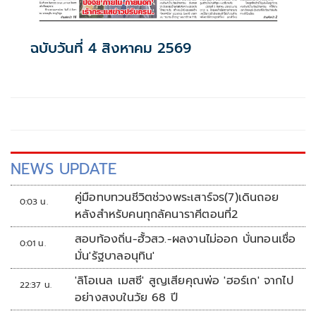
ฉบับวันที่ 4 สิงหาคม 2569
NEWS UPDATE
คู่มือทบทวนชีวิตช่วงพระเสาร์จร(7)เดินถอย
0:03 น.
หลังสำหรับคนทุกลัคนาราศีตอนที่2
สอบท้องถิ่น-ฮั้วสว.-ผลงานไม่ออก บั่นทอนเชื่อ
0:01 น.
มั่น'รัฐบาลอนุทิน'
'ลิโอเนล เมสซี' สูญเสียคุณพ่อ 'ฮอร์เก' จากไป
22:37 น.
อย่างสงบในวัย 68 ปี