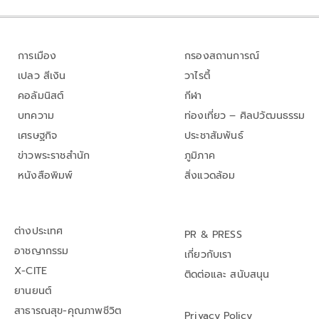
การเมือง
กรองสถานการณ์
เปลว สีเงิน
วาไรตี้
คอลัมนิสต์
กีฬา
บทความ
ท่องเที่ยว – ศิลปวัฒนธรรม
เศรษฐกิจ
ประชาสัมพันธ์
ข่าวพระราชสำนัก
ภูมิภาค
หนังสือพิมพ์
สิ่งแวดล้อม
ต่างประเทศ
PR & PRESS
อาชญากรรม
เกี่ยวกับเรา
X-CITE
ติดต่อและ สนับสนุน
ยานยนต์
สาธารณสุข-คุณภาพชีวิต
Privacy Policy