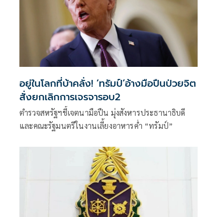
อยู่ในโลกที่บ้าคลั่ง! ‘ทรัมป์’อ้างมือปืนป่วยจิต
สั่งยกเลิกการเจรจารอบ2
ตำรวจสหรัฐฯชี้เจตนามือปืน มุ่งสังหารประธานาธิบดี
และคณะรัฐมนตรีในงานเลี้ยงอาหารค่ำ “ทรัมป์”