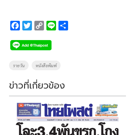
F
T
C
Li
S
ac
wi
o
n
h
e
tt
p
e
ar
b
er
y
e
o
Li
Tags
รายวัน
หนังสือพิมพ์
o
n
k
k
ข่าวที่เกี่ยวข้อง