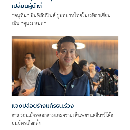
เปลี่ยนผู้นำถี่
“อนุทิน” บินฟิลิปปินส์ ชูบทบาทไทยในเวทีอาเซียน
เมิน “ฮุน มาเนต”
แจงปล่อยร่างแก้รธน.ร่วง
ศาล รธน.ยังรอเอกสารและความเห็นพยานคดีบาร์โค้ด
บนบัตรเลือกตั้ง