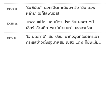
'รังสิมันต์' บอกเปิดทำเนียบฯ รับ 'มิน อ่อง
10:53 น.
หล่าย' ไปก็ไลฟ์บอย!
'มาดามแป้ง' มอบบัตร 'โรงเรียน-อคาเดมี'
10:38 น.
เชียร์ 'ช้างศึก' พบ 'เมียนมา' บอลอาเซียน
'โจ มณฑานี' เย้ย ปชป. มาถึงจุดที่ไม่มีใครเอา
10:15 น.
กระแสข่าวตั้งรัฐบาลส้ม เขียว แดง ก็ยังไม่มีฟ้า
เลย