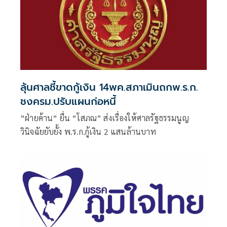
ลุ้นศาลชี้ขาดกู้เงิน 14พค.สภาเมินถกพ.ร.ก.
ชงครม.ปรับแผนก่อหนี้
“ฝ่ายค้าน” ยื่น “โสภณ” ส่งเรื่องให้ศาลรัฐธรรมนูญ
วินิจฉัยยับยั้ง พ.ร.ก.กู้เงิน 2 แสนล้านบาท