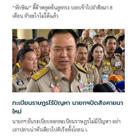
“ทักษิณ” ดี๊ด๊าหลุดพ้นลูกกรง บอกเข้าไปจำศีลมา 8
เดือน จำอะไรไม่ได้แล้ว
ทะเบียนราษฎรไร้ปัญหา นายกฯปัดสังคายนา
ใหม่
นายกฯ ยันระเบียบออกทะเบียนราษฎรไม่มีปัญหา อย่า
เอาปลาเน่าตัวเดียวไปติเรือทั้งโกลน เ