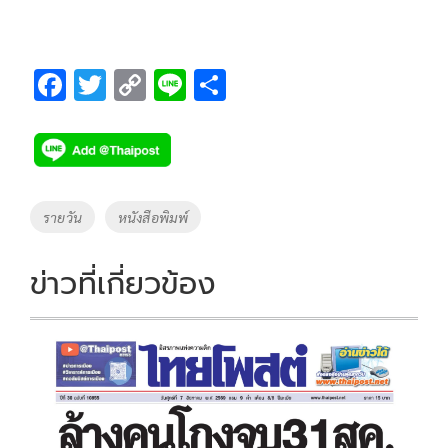
F
T
C
Li
S
ac
wi
o
n
h
e
tt
p
e
ar
b
er
y
e
o
Li
Tags
รายวัน
หนังสือพิมพ์
o
n
k
k
ข่าวที่เกี่ยวข้อง