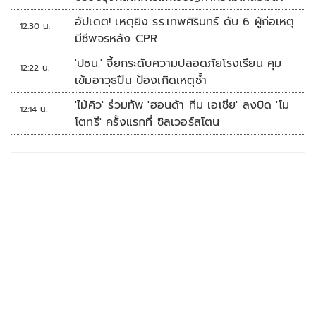
อัปเดต! เหตุยิง รร.เทพศิรินทร์ ดับ 6 ผู้ก่อเหตุ
12:30 น.
มีชีพจรหลัง CPR
'ปชน.' จี้ยกระดับความปลอดภัยโรงเรียน คุม
12:22 น.
เข้มอาวุธปืน ป้องเกิดเหตุซ้ำ
'ไม้คิว' ร่วมทัพ 'ฮอนด้า ทีม เอเชีย' ลงบิด 'โม
12:14 น.
โตทรี' ครั้งแรกที่ ซิลเวอร์สโตน