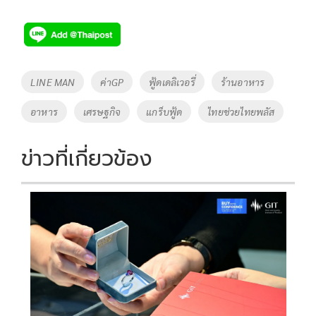
ac
wi
o
n
h
e
tt
p
e
ar
b
er
y
e
o
Li
Tags
LINE MAN
ค่าGP
ฟู้ดเดลิเวอรี่
ร้านอาหาร
o
n
อาหาร
เศรษฐกิจ
แกร็บฟู้ด
ไทยช่วยไทยพลัส
k
k
ข่าวที่เกี่ยวข้อง