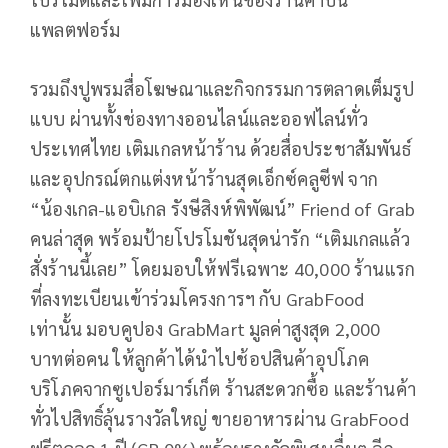
แพลตฟอร์ม
รวมถึงปูพรมสื่อโฆษณาและกิจกรรมการตลาดเต็มรูป
แบบ ผ่านทั้งช่องทางออนไลน์และออฟไลน์ทั่ว
ประเทศไทย เติมเกลหน้าร้าน ด้วยสื่อประชาสัมพันธ์
และอุปกรณ์ตกแต่งหน้าร้านสุดเอ็กซ์คลูซีฟ จาก
“น้องเกล-แอบิเกล รังษีสิงห์พิพัฒน์” Friend of Grab
คนล่าสุด พร้อมป้ายโปรโมชันสุดน่ารัก “เติมเกลแล้ว
สั่งร้านนี้เลย” โดยมอบให้ฟรีเฉพาะ 40,000 ร้านแรก
ที่ลงทะเบียนเข้าร่วมโครงการฯ กับ GrabFood
เท่านั้น มอบคูปอง GrabMart มูลค่าสูงสุด 2,000
บาทต่อคน ให้ลูกค้าได้นำไปช้อปสินค้าอุปโภค
บริโภคจากซูเปอร์มาร์เก็ต ร้านสะดวกซื้อ และร้านค้า
ทั่วไปสิทธิ์ลุ้นรางวัลใหญ่ ขายอาหารผ่าน GrabFood