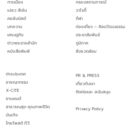
การเมือง
กรองสถานการณ์
เปลว สีเงิน
วาไรตี้
คอลัมนิสต์
กีฬา
บทความ
ท่องเที่ยว – ศิลปวัฒนธรรม
เศรษฐกิจ
ประชาสัมพันธ์
ข่าวพระราชสำนัก
ภูมิภาค
หนังสือพิมพ์
สิ่งแวดล้อม
ต่างประเทศ
PR & PRESS
อาชญากรรม
เกี่ยวกับเรา
X-CITE
ติดต่อและ สนับสนุน
ยานยนต์
สาธารณสุข-คุณภาพชีวิต
Privacy Policy
บันเทิง
ไทยโพสต์ ทีวี