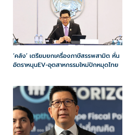
‘คลัง’ เตรียมยกเครื่องภาษีสรรพสามิต หั่น
อัตราหนุนEV-อุตสาหกรรมใหม่ปักหมุดไทย