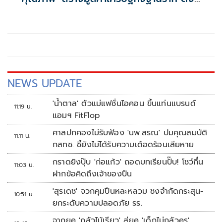
เป้าเงินสะพัด 10 ล้านบาท
NEWS UPDATE
'น้ำตาล' ตัวแม่แฟชั่นไอคอน ขึ้นแท่นแบรนด์
11:19 น.
แอมฯ FitFlop
ศาลปกคองไม่รับฟ้อง 'นพ.สรณ' ปมคุณสมบัติ
11:11 น.
กสทช. ชี้ยังไม่ได้รับความเดือดร้อนเสียหาย
กราดยิงปุ๊บ 'ก่อแก้ว' ถอดบทเรียนปั๊บ! โชว์กึ๋น
11:03 น.
ฝากข้อคิดถึงเจ้าของปืน
'สุรเดช' จวกคุมปืนหละหลวม ชงจำกัดกระสุน-
10:51 น.
ยกระดับความปลอดภัย รร.
จากยุค 'กลัวไม้เรียว' สู่ยุค 'เด็กไม่กลัวครู'