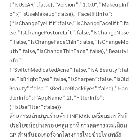
{“IsUseAR”:false},”Version”:”1.0.0″,”MakeupInf
o”:{“IsUseMakeup”:false},”FaceliftInfo”:
{“IsChangeEyeLift”:false,”IsChangeFacelift”:fa
lse,”IsChangePostureLift”:false,”IsChangeNose
”:false,”IsChangeFaceChin”:false,”IsChangeMo
uth”:false,”IsChangeThinFace”:false},”BeautyI
nfo”:
{“SwitchMedicatedAcne”:false,”IsAIBeauty”:fal
se,”IsBrightEyes”:false,”IsSharpen”:false,”IsOld
Beauty”:false,”IsReduceBlackEyes”:false},”Han
dlerInfo”:{“AppName”:2},”FilterInfo”:
{“IsUseFilter”:false}}
ด้านการสนับสนุนร้านค้า LINE MAN เตรียมมอบสิทธิ
ประโยชน์อย่างครอบคลุม อาทิ การลดค่าธรรมเนียม
GP สำหรับออเดอร์จากโครงการไทยช่วยไทยพลัส