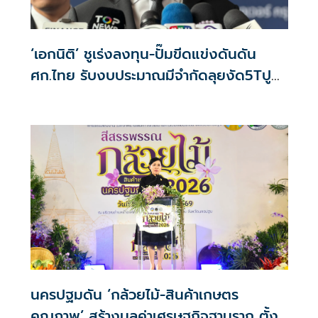
‘เอกนิติ’ ชูเร่งลงทุน-ปั๊มขีดแข่งดันดัน
ศก.ไทย รับงบประมาณมีจำกัดลุยงัด5Tปู
พรมโตยาว
นครปฐมดัน ‘กล้วยไม้-สินค้าเกษตร
คุณภาพ’ สร้างมูลค่าเศรษฐกิจฐานราก ตั้ง