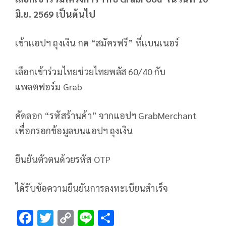
มิ.ย. 2569 เป็นต้นไป
เข้าแอปฯ ถุงเงิน กด “สมัครฟรี” ที่แบนเนอร์
เลือกเข้าร่วมไทยช่วยไทยพลัส 60/40 กับ
แพลตฟอร์ม Grab
คัดลอก “รหัสร้านค้า” จากแอปฯ GrabMerchant
เพื่อกรอกข้อมูลบนแอปฯ ถุงเงิน
ยืนยันตัวตนด้วยรหัส OTP
ได้รับข้อความยืนยันการลงทะเบียนสำเร็จ
F
T
C
Li
S