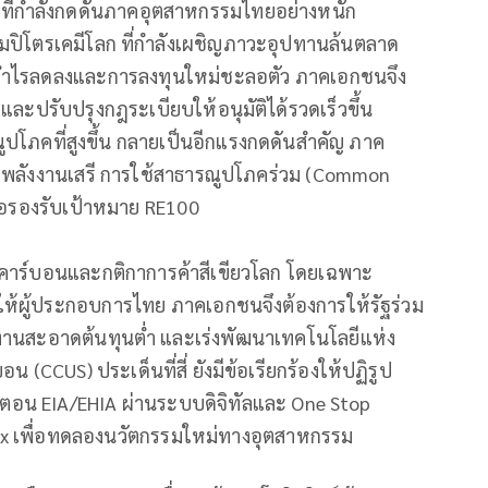
”ที่กำลังกดดันภาคอุตสาหกรรมไทยอย่างหนัก
มปิโตรเคมีโลก ที่กำลังเผชิญภาวะอุปทานล้นตลาด
งกำไรลดลงและการลงทุนใหม่ชะลอตัว ภาคเอกชนจึง
 และปรับปรุงกฎระเบียบให้อนุมัติได้รวดเร็วขึ้น
ูปโภคที่สูงขึ้น กลายเป็นอีกแรงกดดันสำคัญ ภาค
ึงพลังงานเสรี การใช้สาธารณูปโภคร่วม (Common
ื่อรองรับเป้าหมาย RE100
คาร์บอนและกติกาการค้าสีเขียวโลก โดยเฉพาะ
นให้ผู้ประกอบการไทย ภาคเอกชนจึงต้องการให้รัฐร่วม
งงานสะอาดต้นทุนต่ำ และเร่งพัฒนาเทคโนโลยีแห่ง
CCUS) ประเด็นที่สี่ ยังมีข้อเรียกร้องให้ปฏิรูป
ตอน EIA/EHIA ผ่านระบบดิจิทัลและ One Stop
dbox เพื่อทดลองนวัตกรรมใหม่ทางอุตสาหกรรม