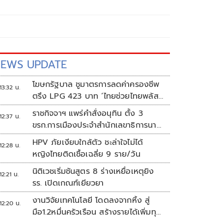
EWS UPDATE
โฆษกรัฐบาล ชูมาตรการลดค่าครองชีพ
13:32 น.
ตรึง LPG 423 บาท ‘ไทยช่วยไทยพลัส’
ดันเงินหมุนแสนล้าน
ราชกิจจาฯ แพร่คำสั่งอนุทิน ตั้ง 3
12:37 น.
ขรก.การเมืองประจำสำนักเลขาธิการนา
ยกฯ
HPV ภัยเงียบใกล้ตัว ชะล่าใจไม่ได้
12:28 น.
หญิงไทยติดเชื้อเฉลี่ย 9 ราย/วัน
นิติเวชเริ่มชันสูตร 8 ร่างเหยื่อเหตุยิง
12:21 น.
รร. เปิดเกณฑ์เยียวยา
งานวิจัยเทคโนโลยี โดดลงจากหิ้ง สู่
12:20 น.
มือ1.2หมื่นครัวเรือน สร้างรายได้เพิ่มทุก