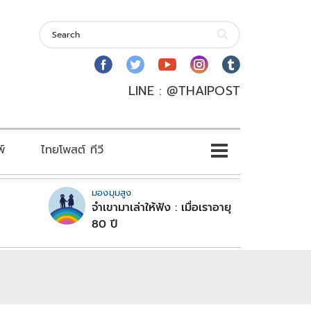
LINE : @THAIPOST
พ์
ไทยโพสต์ ทีวี
มองมุมสูง
จำเขามาเล่าให้ฟัง : เมื่อเราอายุ
80 ปี