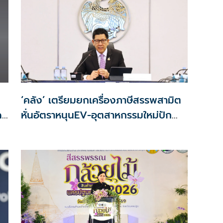
‘คลัง’ เตรียมยกเครื่องภาษีสรรพสามิต
ด
หั่นอัตราหนุนEV-อุตสาหกรรมใหม่ปัก
ลด
หมุดไทย