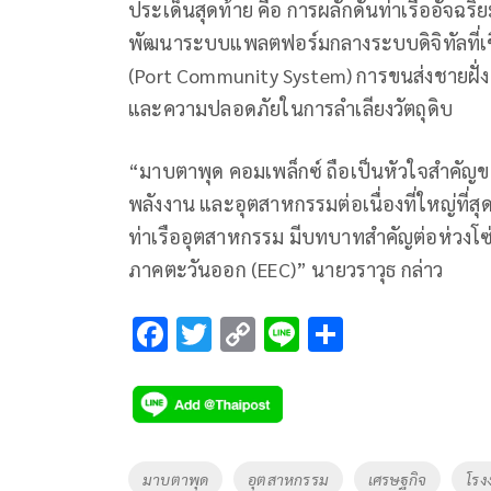
ประเด็นสุดท้าย คือ การผลักดันท่าเรืออัจฉริย
พัฒนาระบบแพลตฟอร์มกลางระบบดิจิทัลที่เชื
(Port Community System) การขนส่งชายฝั่ง 
และความปลอดภัยในการลำเลียงวัตถุดิบ
“มาบตาพุด คอมเพล็กซ์ ถือเป็นหัวใจสำคัญ
พลังงาน และอุตสาหกรรมต่อเนื่องที่ใหญ่ที
ท่าเรืออุตสาหกรรม มีบทบาทสำคัญต่อห่วงโ
ภาคตะวันออก (EEC)” นายวราวุธ กล่าว
F
T
C
Li
S
ac
wi
o
n
h
e
tt
p
e
ar
b
er
y
e
o
Li
Tags
มาบตาพุด
อุตสาหกรรม
เศรษฐกิจ
โรง