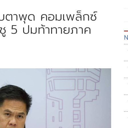
มาบตาพุด คอมเพล็กซ์
 ชู 5 ปมท้าทายภาค
N