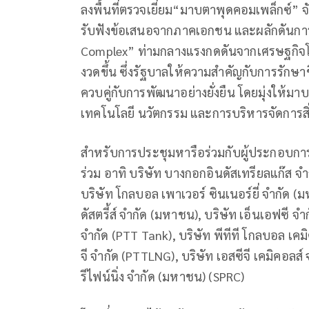
ลงพื้นที่ตรวจเยี่ยม“มาบตาพุดคอมเพล็กซ์”
รับฟังข้อเสนอจากภาคเอกชน และผลักดันการยก
Complex” ท่ามกลางแรงกดดันจากเศรษฐกิจโลก
งวดขึ้น ซึ่งรัฐบาลให้ความสำคัญกับการรั
ควบคู่กับการพัฒนาอย่างยั่งยืน โดยมุ่งให้ม
เทคโนโลยี นวัตกรรม และการบริหารจัดการสิ
สำหรับการประชุมหารือร่วมกับผู้ประกอบกา
ร่วม อาทิ บริษัท บางกอกอินดัสเทรียลแก๊ส จำก
บริษัท โกลบอล เพาเวอร์ ซินเนอร์ยี่ จำกัด (
ดัสตรี้ส์ จำกัด (มหาชน), บริษัท เอ็นเอฟซี จ
จำกัด (PTT Tank), บริษัท พีทีที โกลบอล เคม
จี จำกัด (PTTLNG), บริษัท เอสซีจี เคมิคอลส
รีไฟน์นิ่ง จำกัด (มหาชน) (SPRC)