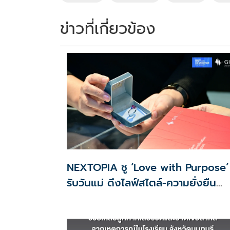
o
n
k
k
ข่าวที่เกี่ยวข้อง
NEXTOPIA ชู ‘Love with Purpose’
รับวันแม่ ดึงไลฟ์สไตล์-ความยั่งยืน
สร้างประสบการณ์ช้อปปิงมีความหมาย