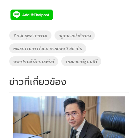
ac
wi
o
n
h
e
tt
p
e
ar
b
er
y
e
o
Li
Tags
7 กลุ่มอุตสาหกรรม
กฎหมายลำดับรอง
o
n
คณะกรรมการร่วมภาคเอกชน 3 สถาบัน
k
k
นายปกรณ์ นิลประพันธ์
รองนายกรัฐมนตรี
ข่าวที่เกี่ยวข้อง