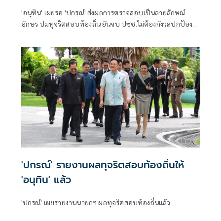
'อนุทิน' เผยรอ 'ปกรณ์' ส่งผลการตรวจสอบเป็นลายลักษณ์
อักษร ปมทุจริตสอบท้องถิ่น ยันจบ ปชช.ไม่ต้องกังวลปกป้อง
ใคร พอใจ ขรก.ยึดแนวทางปิดชื่อถือพฤติกรรม บอกไม่มีใครวิ่ง
เต้นได้ ชี้รีเซ็ต มท.จบใน ก.ย.นี้
'ปกรณ์' รายงานผลทุจริตสอบท้องถิ่นให้
'อนุทิน' แล้ว
'ปกรณ์' เผยรายงานนายกฯ ผลทุจริตสอบท้องถิ่นแล้ว