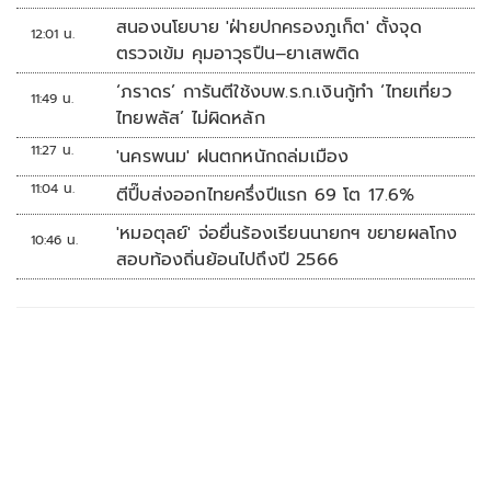
สนองนโยบาย 'ฝ่ายปกครองภูเก็ต' ตั้งจุด
12:01 น.
ตรวจเข้ม คุมอาวุธปืน–ยาเสพติด
‘ภราดร’ การันตีใช้งบพ.ร.ก.เงินกู้ทำ ‘ไทยเที่ยว
11:49 น.
ไทยพลัส’ ไม่ผิดหลัก
11:27 น.
'นครพนม' ฝนตกหนักถล่มเมือง
11:04 น.
ตีปี๊บส่งออกไทยครึ่งปีแรก 69 โต 17.6%
'หมอตุลย์' จ่อยื่นร้องเรียนนายกฯ ขยายผลโกง
10:46 น.
สอบท้องถิ่นย้อนไปถึงปี 2566