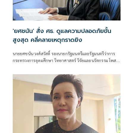
'ยศชนัน' สั่ง ศธ. ดูแลความปลอดภัยขั้น
สูงสุด คลี่คลายเหตุกราดยิง
นายยศชนัน วงศ์สวัสดิ์ รองนายกรัฐมนตรีและรัฐมนตรีว่าการ
กระทรวงการอุดมศึกษา วิทยาศาสตร์ วิจัยและนวัตกรรม โพสต์
ข้อความผ่านเฟซบุ๊กว่า "ขอแสดงความเสียใจอย่างสุดซึ้งต่อ
ครอบครัวผู้สูญเสีย