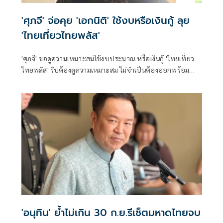
'ศุภจี' จ่อคุย 'เอกนิติ' ใช้งบหรือเงินกู้ ลุย
'ไทยเที่ยวไทยพลัส'
'ศุภจี' ขอดูความเหมาะสมใช้งบประมาณ หรือเงินกู้ 'ไทยเที่ยว
ไทยพลัส' รับต้องดูความเหมาะสม ไม่จำเป็นต้องออกพร้อม
'ไทยช่วยไทยพลัส'
'อนุทิน' ย้ำไม่เกิน 30 ก.ย.รีเซ็ตมหาดไทยจบ