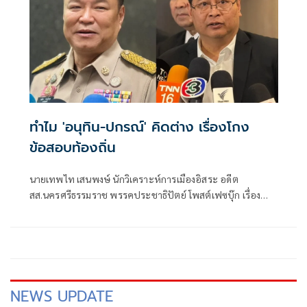
ทำไม 'อนุทิน-ปกรณ์' คิดต่าง เรื่องโกง
ข้อสอบท้องถิ่น
นายเทพไท เสนพงษ์ นักวิเคราะห์การเมืองอิสระ อดีต
สส.นครศรีธรรมราช พรรคประชาธิปัตย์ โพสต์เฟซบุ๊ก เรื่อง
ทำไม??? อนุทิน-ปกรณ์ คิดต่าง เรื่องโกงท้องถิ่น มีเนื้อหาดังนี้
NEWS UPDATE