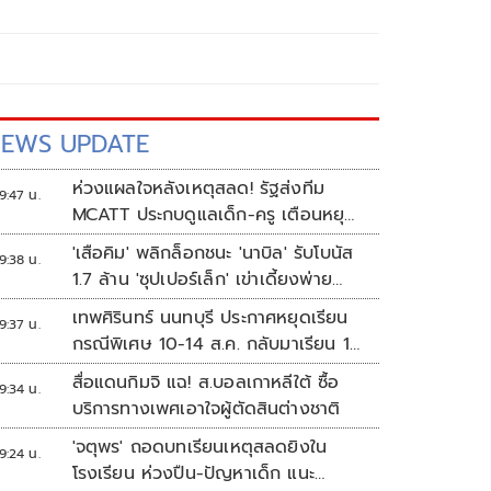
EWS UPDATE
ห่วงแผลใจหลังเหตุสลด! รัฐส่งทีม
9:47 น.
MCATT ประกบดูแลเด็ก-ครู เตือนหยุด
แชร์ภาพรุนแรง
'เสือคิม' พลิกล็อกชนะ 'นาบิล' รับโบนัส
9:38 น.
1.7 ล้าน 'ซุปเปอร์เล็ก' เข่าเดี้ยงพ่าย
TKO
เทพศิรินทร์ นนทบุรี ประกาศหยุดเรียน
9:37 น.
กรณีพิเศษ 10-14 ส.ค. กลับมาเรียน 17
ส.ค.
สื่อแดนกิมจิ แฉ! ส.บอลเกาหลีใต้ ซื้อ
9:34 น.
บริการทางเพศเอาใจผู้ตัดสินต่างชาติ
'จตุพร' ถอดบทเรียนเหตุสลดยิงใน
9:24 น.
โรงเรียน ห่วงปืน-ปัญหาเด็ก แนะ