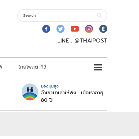
LINE : @THAIPOST
พ์
ไทยโพสต์ ทีวี
มองมุมสูง
จำเขามาเล่าให้ฟัง : เมื่อเราอายุ
80 ปี