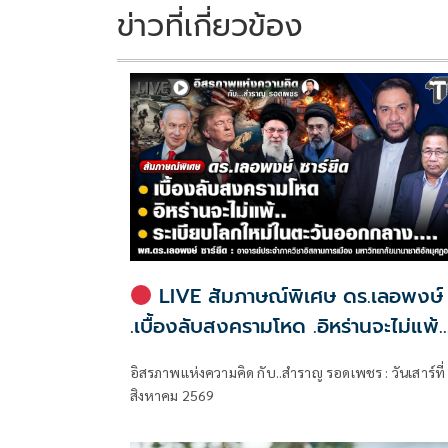
k
k
ข่าวที่เกี่ยวข้อง
LIVE สัมภาษณ์พิเศษ ดร.เลอพงษ์
.เบื้องลับสงครามโหด .อิหร่านจะไม่แพ้..
.ระเบียบโลกใหม่ในตะวันออกกลาง…. |
อิสรภาพแห่งความคิด กับ..สำราญ รอดเพชร : วันเสาร์ที่
อิสรภาพแห่งความคิด กับ..สำราญ รอ
สิงหาคม 2569
เพชร