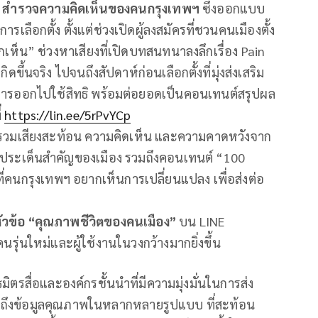
LL สำรวจความคิดเห็นของคนกรุงเทพฯ
ซึ่งออกแบบ
ลือกตั้ง ตั้งแต่ช่วงเปิดผู้ลงสมัครที่ชวนคนเมืองตั้ง
ห็น” ช่วงหาเสียงที่เปิดบทสนทนาลงลึกเรื่อง Pain
้นจริง ไปจนถึงสัปดาห์ก่อนเลือกตั้งที่มุ่งส่งเสริม
การออกไปใช้สิทธิ พร้อมต่อยอดเป็นคอนเทนต์สรุปผล
่
https://lin.ee/5rPvYCp
บรวมเสียงสะท้อน ความคิดเห็น และความคาดหวังจาก
ประเด็นสำคัญของเมือง รวมถึงคอนเทนต์ “100
ที่คนกรุงเทพฯ อยากเห็นการเปลี่ยนแปลง เพื่อส่งต่อ
ัวข้อ
“คุณภาพชีวิตของคนเมือง”
บน LINE
รุ่นใหม่และผู้ใช้งานในวงกว้างมากยิ่งขึ้น
มิตรสื่อและองค์กรชั้นนำที่มีความมุ่งมั่นในการส่ง
าถึงข้อมูลคุณภาพในหลากหลายรูปแบบ ที่สะท้อน