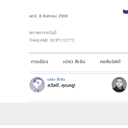
เสาร์, 8 สิงหาคม 2569
สภาพอากาศวันนี้
THAILAND 30.9°C/27.1°C
การเมือง
เปลว สีเงิน
คอลัมนิสต์
เปลว สีเงิน
สวัสดี...คุณครู!