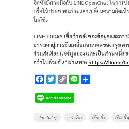
อีกทั้งยังร่วมมือกับ LINE OpenChat ในการปร
เพื่อให้ประชาชนร่วมแลกเปลี่ยนความคิดเห็น
ใกล้ชิด
LINE TODAY เชื่อว่าพลังของข้อมูลและกา
ธรรมดาสู่การขับเคลื่อนอนาคตของกรุงเทพฯ
ร่วมส่งเสียง แชร์มุมมอง และเป็นส่วนหนึ่งขอ
กว่าไปด้วยกัน” ผ่านทาง
https://lin.ee/5
F
T
C
Li
S
ac
wi
o
n
h
e
tt
p
e
ar
b
er
y
e
o
Li
Tags
Line Today
การเมือง
เลือกตั้ง
เลือกตั้ง
o
n