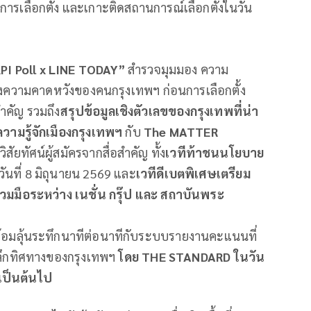
รเลือกตั้ง และเกาะติดสถานการณ์เลือกตั้งในวัน
PI Poll x LINE TODAY”
สำรวจมุมมอง ความ
จนถึงความคาดหวังของคนกรุงเทพฯ ก่อนการเลือกตั้ง
คัญ รวมถึง
สรุปข้อมูลเชิงตัวเลขของกรุงเทพที่น่า
วามรู้จักเมืองกรุงเทพฯ
กับ
The MATTER
ยทัศน์ผู้สมัครจากสื่อสำคัญ ทั้ง
เวทีท้าชนนโยบาย
วันที่ 8 มิถุนายน 2569 และ
เวทีดีเบตพิเศษเตรียม
วมมือระหว่าง เนชั่น กรุ๊ป และ สถาบันพระ
้อมลุ้นระทึกนาทีต่อนาทีกับระบบรายงานคะแนนที่
ลึกทิศทางของกรุงเทพฯ
โดย THE STANDARD ในวัน
 เป็นต้นไป