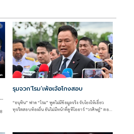
รุมจวก‘โรม’เพ้อเจ้อโกงสอบ
“อนุทิน” ฟาด “โรม” พูดไม่มีข้อมูลจริง จับโยงให้เอี่ยว
ทุจริตสอบท้องถิ่น ยันไม่มีหน้าที่ดูทีโออาร์ “วรศิษฎ์” ตอก
 8
ด
พูดข้อเท็จจริงไม่ครบ