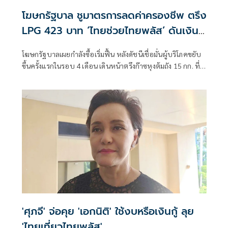
โฆษกรัฐบาล ชูมาตรการลดค่าครองชีพ ตรึง
LPG 423 บาท ‘ไทยช่วยไทยพลัส’ ดันเงิน
หมุนแสนล้าน
โฆษกรัฐบาลเผยกำลังซื้อเริ่มฟื้น หลังดัชนีเชื่อมั่นผู้บริโภคขยับ
ขึ้นครั้งแรกในรอบ 4 เดือน เดินหน้าตรึงก๊าซหุงต้มถัง 15 กก. ที่
423 บาท ควบคู่ “ไทยช่วยไทย พลัส” กระจายเม็ดเงินสู่ฐานราก
พร้อมจับตาฐานะกองทุนน้ำมันฯ ติดลบกว่า 7.1 หมื่นล้านบาท
'ศุภจี' จ่อคุย 'เอกนิติ' ใช้งบหรือเงินกู้ ลุย
'ไทยเที่ยวไทยพลัส'