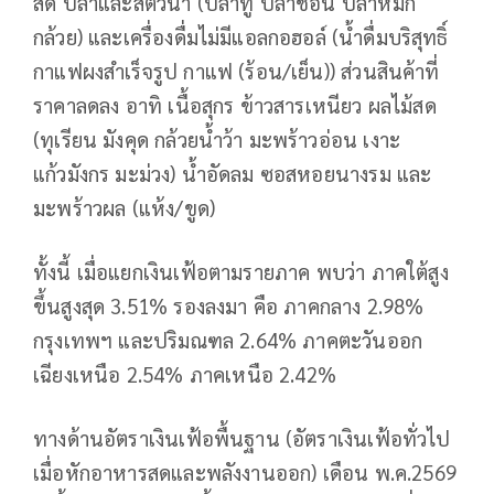
สด ปลาและสัตว์น้ำ (ปลาทู ปลาช่อน ปลาหมึก
กล้วย) และเครื่องดื่มไม่มีแอลกอฮอล์ (น้ำดื่มบริสุทธิ์
กาแฟผงสำเร็จรูป กาแฟ (ร้อน/เย็น)) ส่วนสินค้าที่
ราคาลดลง อาทิ เนื้อสุกร ข้าวสารเหนียว ผลไม้สด
(ทุเรียน มังคุด กล้วยน้ำว้า มะพร้าวอ่อน เงาะ
แก้วมังกร มะม่วง) น้ำอัดลม ซอสหอยนางรม และ
มะพร้าวผล (แห้ง/ขูด)
ทั้งนี้ เมื่อแยกเงินเฟ้อตามรายภาค พบว่า ภาคใต้สูง
ขึ้นสูงสุด 3.51% รองลงมา คือ ภาคกลาง 2.98%
กรุงเทพฯ และปริมณฑล 2.64% ภาคตะวันออก
เฉียงเหนือ 2.54% ภาคเหนือ 2.42%
ทางด้านอัตราเงินเฟ้อพื้นฐาน (อัตราเงินเฟ้อทั่วไป
เมื่อหักอาหารสดและพลังงานออก) เดือน พ.ค.2569