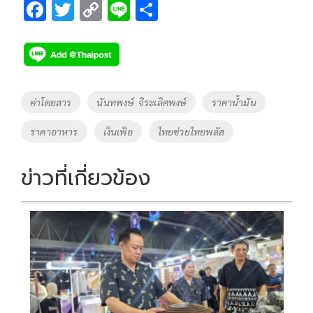
F
T
C
Li
S
ac
wi
o
n
h
e
tt
p
e
ar
b
er
y
e
o
Li
Tags
ค่าโดยสาร
นันทพงษ์ จิระเลิศพงษ์
ราคาน้ำมัน
o
n
ราคาอาหาร
เงินเฟ้อ
ไทยช่วยไทยพลัส
k
k
ข่าวที่เกี่ยวข้อง