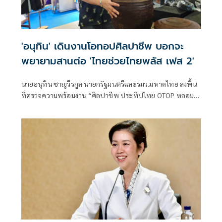
'อนุทิน' เดินงานโอทอปศิลปาชีพ บอกจะ
พยายามสานต่อ 'ไทยช่วยไทยพลัส เฟส 2'
นายอนุทิน ชาญวีรกูล นายกรัฐมนตรีและรมว.มหาดไทย ลงพื้น
ที่ตรวจความพร้อมงาน “ศิลปาชีพ ประทีปไทย OTOP หลอม
ดวงใจด้วยพระบารมี” ปี 2569 ซึ่งจัดขึ้นระหว่างวันที่ 8–16
สิงหาคม นี้ ณ อาคารชาเลนเจอร์ 1–3 อิมแพ็ค เมืองทองธานี ซึ่ง
นายกรัฐมนตรีจะเดินทางมาเปิดงานอย่างเป็นทางการ ในวัน
จันทร์ที่ 10 สิงหาคม