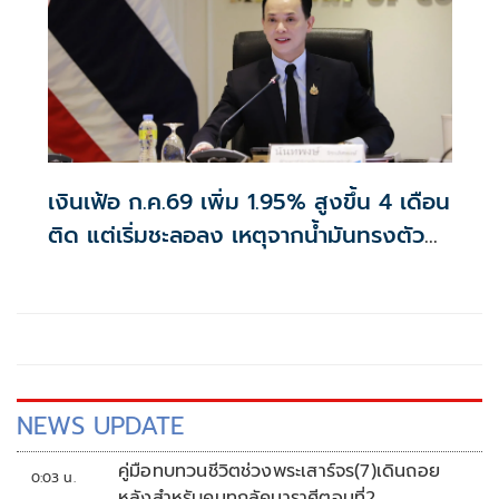
เงินเฟ้อ ก.ค.69 เพิ่ม 1.95% สูงขึ้น 4 เดือน
ติด แต่เริ่มชะลอลง เหตุจากน้ำมันทรงตัว
สูงกว่าปีก่อน
NEWS UPDATE
คู่มือทบทวนชีวิตช่วงพระเสาร์จร(7)เดินถอย
0:03 น.
หลังสำหรับคนทุกลัคนาราศีตอนที่2