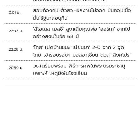
สอบท้องถิ่น-ฮั้วสว.-ผลงานไม่ออก บั่นทอนเชื่อ
0:01 น.
มั่น'รัฐบาลอนุทิน'
'ลิโอเนล เมสซี' สูญเสียคุณพ่อ 'ฮอร์เก' จากไป
22:37 น.
อย่างสงบในวัย 68 ปี
'ไทย' เปิดบ้านชนะ 'เมียนมา' 2-0 จาก 2 จุด
22:26 น.
โทษ เข้ารอบรองฯ บอลอาเซียน ดวล 'สิงคโปร์'
วธ.เตรียมพร้อม พิธีการศพในพระบรมราชานุ
20:59 น.
เคราะห์ เหตุยิงในโรงเรียน