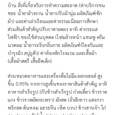
บ้าน สิ่งที่เกี่ยวกับการทำความสะอาด (ค่าบริการขน
ขยะ น้ำยาล้างจาน น้ำยาปรับผ้านุ่ม ผลิตภัณฑ์ซัก
ผ้า) และค่าเล่าเรียนและค่าธรรมเนียมการศึกษา
ส่วนสินค้าสำคัญปรับราคาลดลง อาทิ ค่ากระแส
ไฟฟ้า ของใช้ส่วนบุคคล (โฟมล้างหน้า แชมพู ครีม
นวดผม น้ำยาระงับกลิ่นกาย ผลิตภัณฑ์ป้องกันและ
บำรุงผิว สบู่ถูตัว) ค่าห้องพักโรงแรม และเสื้อผ้า
(เสื้อผ้าสตรี เสื้อยืดเด็ก)
ส่วนหมวดอาหารและเครื่องดื่มไม่มีแอลกอฮอล์ สูง
ขึ้น 0.95% จากการสูงขึ้นของราคาสินค้าสำคัญ อาทิ
อาหารสำเร็จรูป (กับข้าวสำเร็จรูป ก๋วยเตี๋ยว ข้าวราด
แกง ข้าวราดผัดกะเพรา) ผักสด (ถั่วฝักยาว แตงกวา
พริกสด ต้นหอม มะระจีน เห็ด บวบ) ข้าวสารเจ้า ไก่