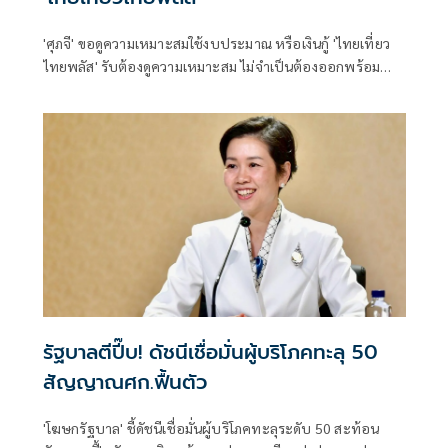
'ศุภจี' ขอดูความเหมาะสมใช้งบประมาณ หรือเงินกู้ 'ไทยเที่ยว
ไทยพลัส' รับต้องดูความเหมาะสม ไม่จำเป็นต้องออกพร้อม
'ไทยช่วยไทยพลัส'
รัฐบาลตีปี๊บ! ดัชนีเชื่อมั่นผู้บริโภคทะลุ 50
สัญญาณศก.ฟื้นตัว
'โฆษกรัฐบาล' ชี้ดัชนีเชื่อมั่นผู้บริโภคทะลุระดับ 50 สะท้อน