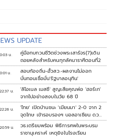
EWS UPDATE
คู่มือทบทวนชีวิตช่วงพระเสาร์จร(7)เดิน
0:03 น.
ถอยหลังสำหรับคนทุกลัคนาราศีตอนที่2
สอบท้องถิ่น-ฮั้วสว.-ผลงานไม่ออก
0:01 น.
บั่นทอนเชื่อมั่น'รัฐบาลอนุทิน'
'ลิโอเนล เมสซี' สูญเสียคุณพ่อ 'ฮอร์เก'
22:37 น.
จากไปอย่างสงบในวัย 68 ปี
'ไทย' เปิดบ้านชนะ 'เมียนมา' 2-0 จาก 2
22:26 น.
จุดโทษ เข้ารอบรองฯ บอลอาเซียน ดวล
'สิงคโปร์'
วธ.เตรียมพร้อม พิธีการศพในพระบรม
20:59 น.
ราชานุเคราะห์ เหตุยิงในโรงเรียน