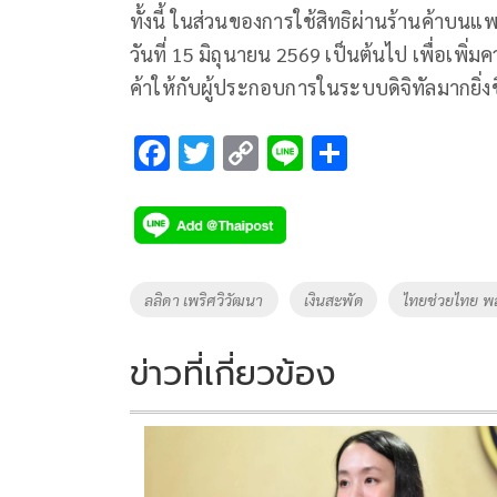
ทั้งนี้ ในส่วนของการใช้สิทธิผ่านร้านค้าบนแพ
วันที่ 15 มิถุนายน 2569 เป็นต้นไป เพื่อเ
ค้าให้กับผู้ประกอบการในระบบดิจิทัลมากยิ่งขึ
F
T
C
Li
S
ac
wi
o
n
h
e
tt
p
e
ar
b
er
y
e
o
Li
Tags
ลลิดา เพริศวิวัฒนา
เงินสะพัด
ไทยช่วยไทย พล
o
n
k
k
ข่าวที่เกี่ยวข้อง