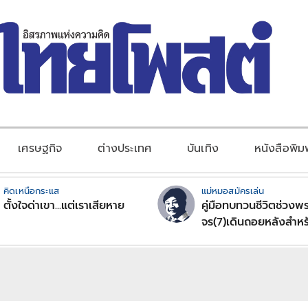
เศรษฐกิจ
ต่างประเทศ
บันเทิง
หนังสือพิม
คิดเหนือกระแส
แม่หมอสมัครเล่น
ตั้งใจด่าเขา...แต่เราเสียหาย
คู่มือทบทวนชีวิตช่วงพร
จร(7)เดินถอยหลังสำหร
ลัคนาราศีตอนที่2