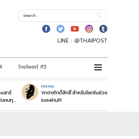
LINE : @THAIPOST
พ์
ไทยโพสต์ ทีวี
ทรรศนะ
ะเสาร์
'คาถาศักดิ์สิทธิ์'สำหรับโลกในช่วง
ับคนทุก
ระยะผ่าน!!!