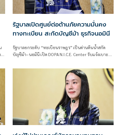
รัฐบาลเปิดศูนย์ต่อต้านภัยความมั่นคง
ทางทะเบียน สะกัดบัญชีม้า ธุรกิจนอมินี
น
รัฐบาลยกระดับ “ทะเบียนราษฎร” เป็นด่านต้นน้ำสกัด
า
บัญชีม้า–นอมินี เปิด DOPA N.I.C.E. Center รับแจ้งเบาะแส
ผ่านสายด่วน 1548