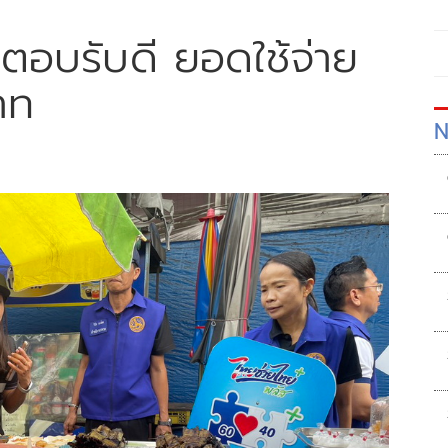
ตอบรับดี ยอดใช้จ่าย
าท
N