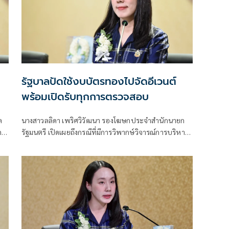
รัฐบาลปัดใช้งบบัตรทองไปจัดอีเวนต์
พร้อมเปิดรับทุกการตรวจสอบ
ล
นางสาวลลิดา เพริศวิวัฒนา รองโฆษกประจำสำนักนายก
ด
รัฐมนตรี เปิดเผยถึงกรณีที่มีการวิพากษ์วิจารณ์การบริหาร
งบประมาณกองทุนหลักป