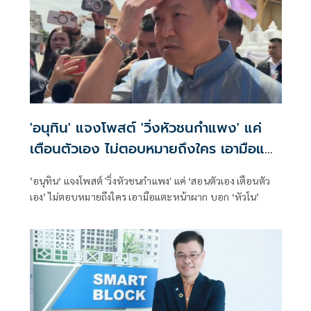
'อนุทิน' แจงโพสต์ 'วิ่งหัวชนกำแพง' แค่
เตือนตัวเอง ไม่ตอบหมายถึงใคร เอามือแตะ
หน้าผากบอก 'หัวโน'
’อนุทิน‘ แจงโพสต์ 'วิ่งหัวชนกำแพง' แค่ ‘สอนตัวเอง เตือนตัว
เอง’ ไม่ตอบหมายถึงใคร เอามือแตะหน้าผาก บอก ‘หัวโน’