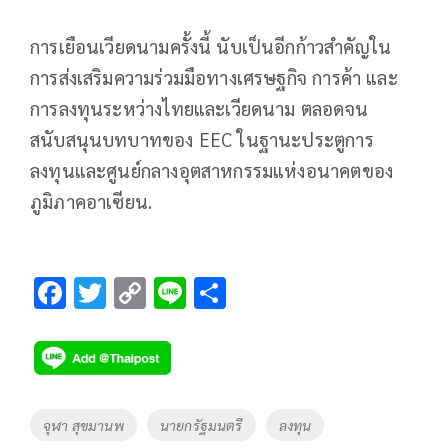
การเยือนเวียดนามครั้งนี้ นับเป็นอีกก้าวสำคัญใน
การส่งเสริมความร่วมมือทางเศรษฐกิจ การค้า และ
การลงทุนระหว่างไทยและเวียดนาม ตลอดจน
สนับสนุนบทบาทของ EEC ในฐานะประตูการ
ลงทุนและศูนย์กลางอุตสาหกรรมแห่งอนาคตของ
ภูมิภาคอาเซียน.
F
T
C
Li
S
ac
wi
o
n
h
e
tt
p
e
ar
b
er
y
e
o
Li
Tags
จุฬา สุขมานพ
นายกรัฐมนตรี
ลงทุน