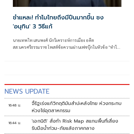
ชำแหละ! ทำไมไทยถึงมีปืนมากขึ้น ชง
'อนุทิน' 3 วิธีแก้
นายเทพไท เสนพงศ์ นักวิเคราะห์การเมือง อดีต
สส.นครศรีธรรมราช โพสต์ข้อความผ่านเฟซบุ๊กในหัวข้อ "ทำไม
อาวุธปืนมีมากขึ้น???" โดยระบุว่า
NEWS UPDATE
จี้รัฐเร่งแก้วิกฤติมันสำปะหลังไทย ห่วงกระทบ
16:48 น.
ห่วงโซ่อุตสาหกรรม
'เอกนิติ' สั่งทำ Risk Map สแกนพื้นที่เสี่ยง
16:44 น.
รับมือน้ำท่วม-ภัยแล้งภาคกลาง