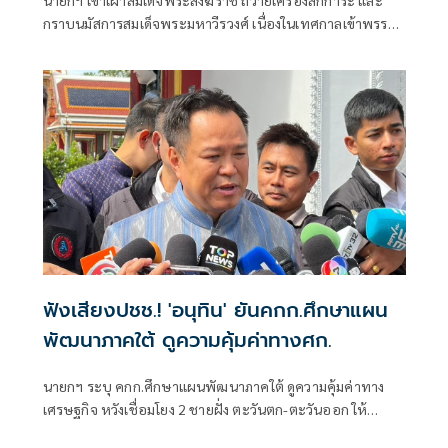
นายกฯ เข้าเฝ้าสมเด็จพระสังฆราช ถวายเครื่องสักการะ และ
กราบนมัสการสมเด็จพระมหาวีรวงศ์ เนื่องในเทศกาลเข้าพรรษา
ประจำปี 2569
ฟังเสียงปชช.! 'อนุทิน' ยันคกก.ศึกษาแผน
พัฒนาภาคใต้ ดูความคุ้มค่าทางศก.
นายกฯ ระบุ คกก.ศึกษาแผนพัฒนาภาคใต้ ดูความคุ้มค่าทาง
เศรษฐกิจ หวังเชื่อมโยง 2 ชายฝั่ง ตะวันตก-ตะวันออก ให้
สะดวก ย้ำ รัฐบาลฟังเสียงประชาชนอยู่ตลอด