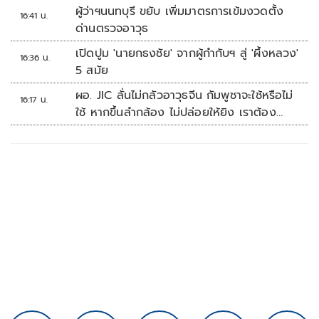
ผู้ว่าฯนนทบุรี ขยับ เพิ่มมาตรการเข้มงวดตั้ง
16:41 น.
ด่านตรวจอาวุธ
เปิดปูม 'นายกธงชัย' จากผู้กำกับฯ สู่ 'ผึ้งหลวง'
16:36 น.
5 สมัย
ผอ. JIC ลั่นไม่กลัวอาวุธจีน กัมพูชาจะใช้หรือไม่
16:17 น.
ใช้ หากขึ้นลำกล้อง ไม่ปล่อยให้ยิง เราต้อง
จัดการก่อน