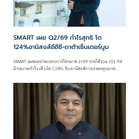
SMART เผย Q2/69 กำไรสุทธิ โต
124%อานิสงส์อีอีซี-ดาต้าเซ็นเตอร์บูม
SMART เผยผลประกอบการไตรมาส 2/69 รายได้รวม 101.94
ล้านบาทกำไร เติบโต 124% รับอานิสงส์การเร่งลงทุนภาค
เอกชนใน EEC กลุ่มโรงงาน คลังสินค้า Data Centeบูม