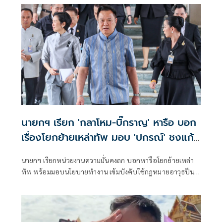
นายกฯ เรียก 'กลาโหม-บิ๊กราญ' หารือ บอก
เรื่องโยกย้ายเหล่าทัพ มอบ 'ปกรณ์' ชงแก้
กม.อาวุธปืน
นายกฯ เรียกหน่วยงานความมั่นคงถก บอกหารือโยกย้ายเหล่า
ทัพ พร้อมมอบนโยบายทำงาน เข้มบังคับใช้กฎหมายอาวุธปืน
มอบ ‘ปกรณ์’ ปรับปรุง-ออกกฎหมายใหม่ ย้ำสอบท้องถิ่นสาวถึง
ตัวบงการแน่