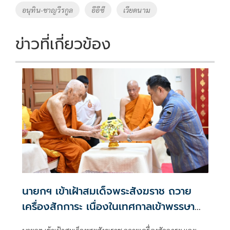
o
n
อนุทิน-ชาญวีรกูล
อีอีซี
เวียดนาม
k
k
ข่าวที่เกี่ยวข้อง
นายกฯ เข้าเฝ้าสมเด็จพระสังฆราช ถวาย
เครื่องสักการะ เนื่องในเทศกาลเข้าพรรษา
ประจำปี 2569