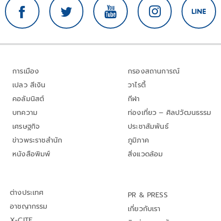
การเมือง
กรองสถานการณ์
เปลว สีเงิน
วาไรตี้
คอลัมนิสต์
กีฬา
บทความ
ท่องเที่ยว – ศิลปวัฒนธรรม
เศรษฐกิจ
ประชาสัมพันธ์
ข่าวพระราชสำนัก
ภูมิภาค
หนังสือพิมพ์
สิ่งแวดล้อม
ต่างประเทศ
PR & PRESS
อาชญากรรม
เกี่ยวกับเรา
X-CITE