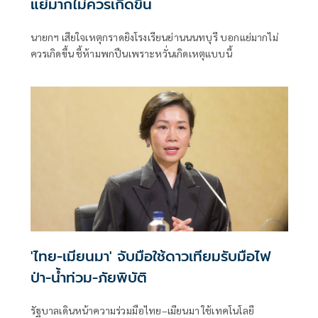
แย่มากไม่ควรเกิดขึ้น
นายกฯ เสียใจเหตุกราดยิงโรงเรียนย่านนนทบุรี บอกแย่มากไม่
ควรเกิดขึ้น ชี้ห้ามพกปืนเพราะหวั่นเกิดเหตุแบบนี้
'ไทย-เมียนมา' จับมือใช้ดาวเทียมรับมือไฟ
ป่า-น้ำท่วม-ภัยพิบัติ
รัฐบาลเดินหน้าความร่วมมือไทย–เมียนมา ใช้เทคโนโลยี