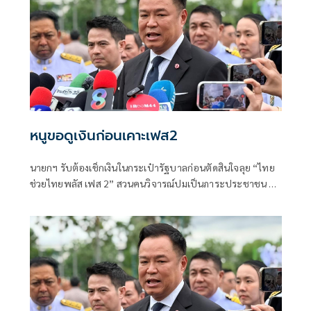
หนูขอดูเงินก่อนเคาะเฟส2
นายกฯ รับต้องเช็กเงินในกระเป๋ารัฐบาลก่อนตัดสินใจลุย “ไทย
ช่วยไทยพลัส เฟส 2” สวนคนวิจารณ์ปมเป็นภาระประชาชน ชี้
การค้า-จีดีพีพุ่งไม่พูดถึง “ศุภจี” รอถก “เอกนิติ” ดันไทยเที่ยว
ไทยพลัสหรือไม่