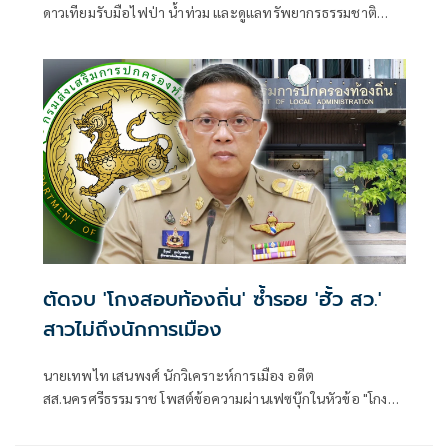
ดาวเทียมรับมือไฟป่า น้ำท่วม และดูแลทรัพยากรธรรมชาติ
ชายแดน ยกระดับการจัดการภัยพิบัติและสิ่งแวดล้อมร่วมกัน
ตัดจบ 'โกงสอบท้องถิ่น' ซ้ำรอย 'ฮั้ว สว.'
สาวไม่ถึงนักการเมือง
นายเทพไท เสนพงศ์ นักวิเคราะห์การเมือง อดีต
สส.นครศรีธรรมราช โพสต์ข้อความผ่านเฟซบุ๊กในหัวข้อ "โกง
สว.-โกงสอบท้องถิ่น ตัดจบ ไม่ถึงนักการเมือง โดยระบุว่า