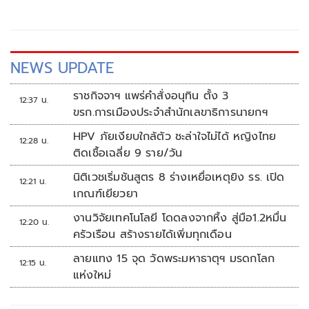
NEWS UPDATE
ราชกิจจาฯ แพร่คำสั่งอนุทิน ตั้ง 3
12:37 น.
ขรก.การเมืองประจำสำนักเลขาธิการนายกฯ
HPV ภัยเงียบใกล้ตัว ชะล่าใจไม่ได้ หญิงไทย
12:28 น.
ติดเชื้อเฉลี่ย 9 ราย/วัน
นิติเวชเริ่มชันสูตร 8 ร่างเหยื่อเหตุยิง รร. เปิด
12:21 น.
เกณฑ์เยียวยา
งานวิจัยเทคโนโลยี โดดลงจากหิ้ง สู่มือ1.2หมื่น
12:20 น.
ครัวเรือน สร้างรายได้เพิ่มทุกเดือน
ลายแทง 15 จุด วัดพระมหาธาตุฯ มรดกโลก
12:15 น.
แห่งใหม่