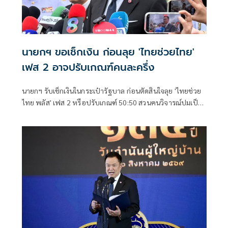
นายกฯ ขอเช็กเงิน ก่อนลุย 'ไทยช่วยไทย'
เฟส 2 อาจปรับเกณฑ์คนละครึ่ง
นายกฯ รับเช็กเงินในกระเป๋ารัฐบาล ก่อนตัดสินใจลุย 'ไทยช่วย
ไทย พลัส' เฟส 2 หรือปรับเกณฑ์ 50:50 สวนคนวิจารณ์ปมเป็น
ภาระประชาชน ชี้การค้า-จีดีพี พุ่งไม่พูดถึง ยันสถานะคลังยัง
แข็งแรง