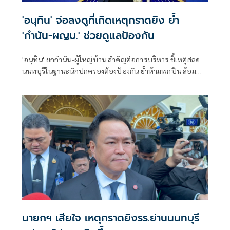
'อนุทิน' จ่อลงดูที่เกิดเหตุกราดยิง ย้ำ
'กำนัน-ผญบ.' ช่วยดูแลป้องกัน
'อนุทิน' ยกกำนัน-ผู้ใหญ่บ้าน สำคัญต่อการบริหาร ชี้เหตุสลด
นนทบุรีในฐานะนักปกครองต้องป้องกัน ย้ำห้ามพกปืน ล้อม
คอกแล้วแต่ยังเล็ดลอดได้ ขอร่วมมือดูแลพื้นที่เข้ม เตรียมรุดลงดู
ที่เกิดเหตุ
นายกฯ เสียใจ เหตุกราดยิงรร.ย่านนนทบุรี