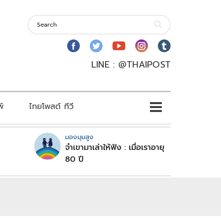
LINE : @THAIPOST
พ์
ไทยโพสต์ ทีวี
มองมุมสูง
จำเขามาเล่าให้ฟัง : เมื่อเราอายุ
80 ปี