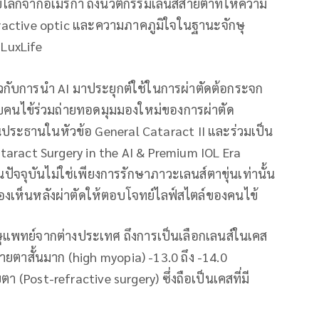
ับโลกจากอเมริกา ถึงนวัตกรรมเลนส์สายตาที่ให้ความ
fractive optic และความภาคภูมิใจในฐานะจักษุ
 LuxLife
่ยวกับการนำ AI มาประยุกต์ใช้ในการผ่าตัดต้อกระจก
รับคนไข้ร่วมถ่ายทอดมุมมองใหม่ของการผ่าตัด
ประธานในหัวข้อ General Cataract II และร่วมเป็น
taract Surgery in the AI & Premium IOL Era
จจุบันไม่ใช่เพียงการรักษาภาวะเลนส์ตาขุ่นเท่านั้น
องเห็นหลังผ่าตัดให้ตอบโจทย์ไลฟ์สไตล์ของคนไข้
ษุแพทย์จากต่างประเทศ ถึงการเป็นเลือกเลนส์ในเคส
ายตาสั้นมาก (high myopia) -13.0 ถึง -14.0
 (Post-refractive surgery) ซึ่งถือเป็นเคสที่มี