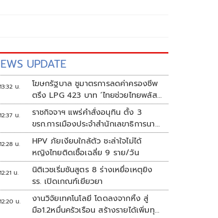
EWS UPDATE
โฆษกรัฐบาล ชูมาตรการลดค่าครองชีพ
13:32 น.
ตรึง LPG 423 บาท ‘ไทยช่วยไทยพลัส’
ดันเงินหมุนแสนล้าน
ราชกิจจาฯ แพร่คำสั่งอนุทิน ตั้ง 3
12:37 น.
ขรก.การเมืองประจำสำนักเลขาธิการนา
ยกฯ
HPV ภัยเงียบใกล้ตัว ชะล่าใจไม่ได้
12:28 น.
หญิงไทยติดเชื้อเฉลี่ย 9 ราย/วัน
นิติเวชเริ่มชันสูตร 8 ร่างเหยื่อเหตุยิง
12:21 น.
รร. เปิดเกณฑ์เยียวยา
งานวิจัยเทคโนโลยี โดดลงจากหิ้ง สู่
12:20 น.
มือ1.2หมื่นครัวเรือน สร้างรายได้เพิ่มทุก