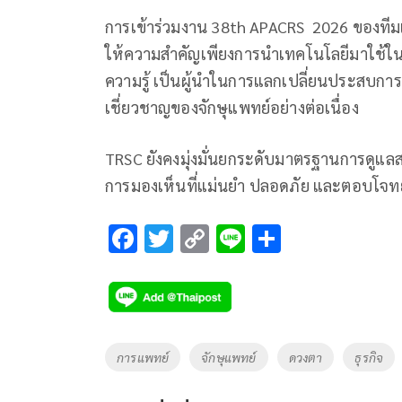
การเข้าร่วมงาน 38th APACRS 2026 ของทีมแพ
ให้ความสำคัญเพียงการนำเทคโนโลยีมาใช้ใน
ความรู้ เป็นผู้นำในการแลกเปลี่ยนประสบก
เชี่ยวชาญของจักษุแพทย์อย่างต่อเนื่อง
TRSC ยังคงมุ่งมั่นยกระดับมาตรฐานการดูแลสา
การมองเห็นที่แม่นยำ ปลอดภัย และตอบโจท
F
T
C
Li
S
ac
wi
o
n
h
e
tt
p
e
ar
b
er
y
e
o
Li
Tags
การแพทย์
จักษุแพทย์
ดวงตา
ธุรกิจ
o
n