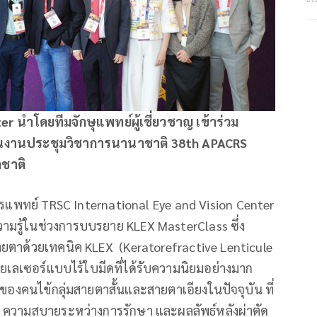
r นำโดยทีมจักษุแพทย์ผู้เชี่ยวชาญ เข้าร่วม
นงานประชุมวิชาการนานาชาติ 38th APACRS
าชาติ
ารแพทย์
TRSC International Eye and Vision Center
วามรู้ในช่วงการบบรยาย KLEX MasterClass ซึ่ง
ขสายตาด้วยเทคนิค KLEX (Keratorefractive Lenticule
วยเลเซอร์แบบไร้ใบมีดที่ได้รับความนิยมอย่างมาก
ของคนไข้กลุ่มสายตาสั้นและสายตาเอียงในปัจจุบัน ที่
 ความสบายระหว่างการรักษา และผลลัพธ์หลังผ่าตัด