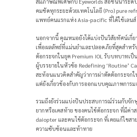
สัมภาษณ์พิเศษกับ Eyeworlds สื่อชั้นนำระด
คมชัดทุกระยะด้วยเทคโนโลยี (Pro) pure re
แพทย์คนแรกแห่ง Asia-pacific ที่ได้ใช้เลนส์
นอกจากนี้ คุณหมอยังได้แบ่งปันวิสัยทัศน์เกี
เพื่อผลลัพธ์ที่แม่นยำและปลอดภัยที่สุดสำห
ต้อกระจกในยุค Premium IOL รับบทบาทเป็น
ผู้บรรยายในหัวข้อ Redefining ‘Routine’ Ca
สะท้อนแนวคิดสำคัญว่าการผ่าตัดต้อกระจกในปั
แต่ยังเกี่ยวข้องกับการออกแบบคุณภาพการม
รวมถึงยังร่วมแบ่งปันประสบการณ์ร่วมกับจัก
ยากหรือเคสท้าย ของคนไข้ต้อกระจก ที่มีค่าส
daiopter และคนไข้ต้อกระจก ที่เคยแก้ไขสายตา
ความซับซ้อนและท้าทาย