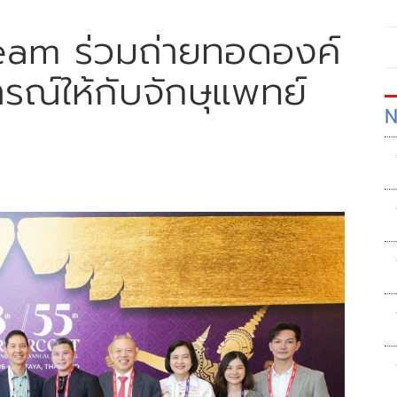
am ร่วมถ่ายทอดองค์
รณ์ให้กับจักษุแพทย์
N