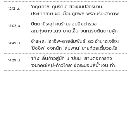
'กฤตภาส-ภุมรัตน์' ซิวแชมป์จักรยาน
15:12 น.
ประเทศไทย ผอ.เขื่อนภูมิพล พร้อมรับเจ้าภาพ
ต่อ ปี 2570
ปัตตานีระอุ! คนร้ายลอบยิงตำรวจ
15:08 น.
สภ.ทุ่งยางแดง บาดเจ็บ จนท.เร่งติดตามผู้ก่อ
เหตุ
ชำแหละ 'อาชีพ-สายสัมพันธ์' สว.อำนาจเจริญ
14:49 น.
'ยิ่งชีพ' งงหนัก 'สมพาน' ขายก๋วยเตี๋ยวอะไร
'เท้ง' ลั่นก้าวสู่ปีที่ 3 'ปชน.' สานต่อภารกิจ
14:29 น.
'อนาคตใหม่-ก้าวไกล' ซัดระบอบสีน้ำเงิน ทำ
หลักนิติรัฐ-นิติธรรมสั่นคลอน