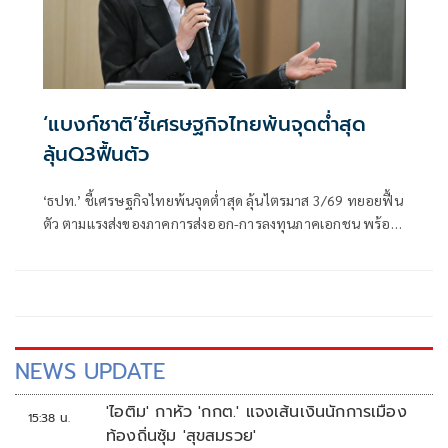
‘แบงก์ชาติ’ชี้เศรษฐกิจไทยพ้นจุดต่ำสุด
ลุ้นQ3ฟื้นตัว
‘ธปท.’ ชี้เศรษฐกิจไทยพ้นจุดต่ำสุด ลุ้นไตรมาส 3/69 ทยอยฟื้น
ตัว ตามแรงส่งของภาคการส่งออก-การลงทุนภาคเอกชน พร้อม
รับไทยยังอยู่ในบัญชี Monitoring List ของสหรัฐฯ แต่เข้าเกณฑ์
เพียง 1 ข้อ มีโอกาสหลุดในรอบถัดไป
NEWS UPDATE
'ไอติม' กาหัว 'กกต.' แจงเส้นเงินนักการเมือง
15:38 น.
ท้องถิ่นซุ้ม 'สุขสมรวย'