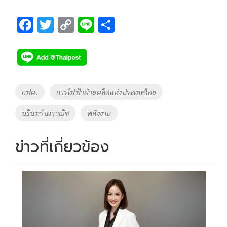
F
T
C
Li
S
ac
wi
o
n
h
e
tt
p
e
ar
b
er
y
e
o
Li
Tags
กฟผ.
การไฟฟ้าฝ่ายผลิตแห่งประเทศไทย
o
n
นรินทร์ เผ่าวณิช
พลังงาน
k
k
ข่าวที่เกี่ยวข้อง