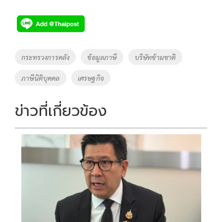
ac
wi
o
n
h
e
tt
p
e
ar
b
er
y
e
o
Li
Tags
กระทรวงการคลัง
ข้อมูลภาษี
บริษัทข้ามชาติ
o
n
ภาษีนิติบุคคล
เศรษฐกิจ
k
k
ข่าวที่เกี่ยวข้อง