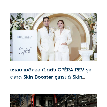
จัดสรร2.2หมื่นคน เปิดจองรอบใหม่ก.ย.นี้
เซเลบ เมดิคอล เปิดตัว OPÉRA REV รุก
ตลาด Skin Booster ชูเทรนด์ Skin
Quality & Longevity ตอบโจทย์คลินิก
ความงาม