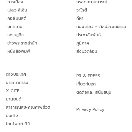
การเมือง
กรองสถานการณ์
เปลว สีเงิน
วาไรตี้
คอลัมนิสต์
กีฬา
บทความ
ท่องเที่ยว – ศิลปวัฒนธรรม
เศรษฐกิจ
ประชาสัมพันธ์
ข่าวพระราชสำนัก
ภูมิภาค
หนังสือพิมพ์
สิ่งแวดล้อม
ต่างประเทศ
PR & PRESS
อาชญากรรม
เกี่ยวกับเรา
X-CITE
ติดต่อและ สนับสนุน
ยานยนต์
สาธารณสุข-คุณภาพชีวิต
Privacy Policy
บันเทิง
ไทยโพสต์ ทีวี