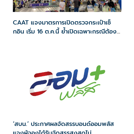
CAAT แจงมาตรการเปิดตรวจกระเป๋าเช็
กอิน เริ่ม 16 ต.ค.นี้ ย้ำเปิดเฉพาะกรณีต้อง
สงสัย
‘สบน.’ ประกาศผลจัดสรรบอนด์ออมพลัส
แจงผู้จองได้รับจัดสรรสูงสุดไม่