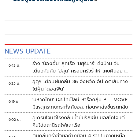
เกิน117,000บาท
NEWS UPDATE
ร่าง 'น้องอั้ม' ลูกเรือ 'มยุรีนารี' ถึงบ้าน วัน
6:43 น.
เดียวกันกับ 'ฮลุน' ครอบครัวร่ำไห้ เผยฝันอยาก
เป็นทหารเรือ
อุตุฯ เตือนฝนถล่ม 36 จังหวัด อัปเดตเส้นทาง
6:35 น.
ไต้ฝุ่น 'ดอลฟิน'
'มหาดไทย' เผยไทม์ไลน์ หารือกลุ่ม P – MOVE
6:19 น.
มีเหตุกระทบกระทั่งกับอส. ก่อนพาส่งขึ้นรถกลับ
ยูเครนโจมตีโรงกลั่นน้ำมันรัสเซีย มอสโกโจมตี
6:02 น.
คืนใส่สถานีรถไฟและเรือ
ดินถล่มคร่าชีวิตอย่างน้อย 4 รายในภาคเหนือ