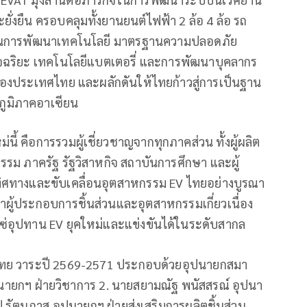
ั่งยืน ครอบคลุมทั้งยานยนต์ไฟฟ้า 2 ล้อ 4 ล้อ รถ
ดันการพัฒนาเทคโนโลยี มาตรฐานความปลอดภัย
อัจฉริยะ เทคโนโลยีแบตเตอรี่ และการพัฒนาบุคลากร
องประเทศไทย และผลักดันให้ไทยก้าวสู่การเป็นฐาน
ภูมิภาคอาเซียน
 คือการรวมผู้เชี่ยวชาญจากทุกภาคส่วน ทั้งผู้ผลิต
รม ภาครัฐ รัฐวิสาหกิจ สถาบันการศึกษา และผู้
ทิศทางและขับเคลื่อนอุตสาหกรรม EV ไทยอย่างบูรณา
ู้ประกอบการชิ้นส่วนและอุตสาหกรรมเกี่ยวเนื่อง
วงโซ่อุปทาน EV ยุคใหม่และแข่งขันได้ในระดับสากล
ย วาระปี 2569-2571 ประกอบด้วยอุปนายกสมา
 อุปนายกฯ ฝ่ายวิชาการ 2. นายสยามณัฐ พนัสสรณ์ อุปนา
ป รัตนภาส อุปนายกฯ ฝ่ายส่งเสริมการผลิตชิ้นส่วน