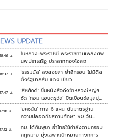
EWS UPDATE
ในหลวง-พระราชินี พระราชทานเพลิงศพ
18:46 น.
นพ.ปราเสริฐ ปราสาททองโอสถ
'ธรรมนัส' ลงสงขลา ย้ำอีกรอบ ไม่มีดีล
18:37 น.
ตั้งรัฐบาลส้ม แดง เขียว
'สีหศักดิ์' ยื่นหนังสือถึงข้าหลวงใหญ่ฯ
17:47 น.
ซัด 'ทอม แอนดรูว์ส' บิดเบือนข้อมูลมุ่ง
แสวงหาผลประโยชน์ทางการเมือง
'ยศชนัน' กาง 6 แผน ดันมาตรฐาน
17:18 น.
ความปลอดภัยสถานศึกษา 90 วัน
ป้องกันก่อเหตุรุนแรง
ทบ. โต้กัมพูชา ย้ำไทยใช้กำลังตามกรอบ
17:12 น.
กฎหมาย มุ่งเฉพาะเป้าหมายทางทหาร