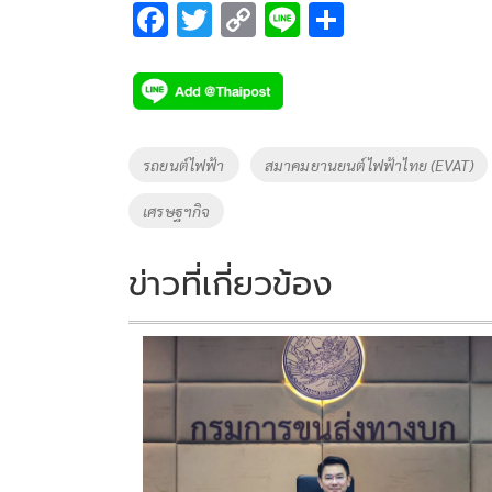
F
T
C
Li
S
ac
wi
o
n
h
e
tt
p
e
ar
b
er
y
e
o
Li
Tags
รถยนต์ไฟฟ้า
สมาคมยานยนต์ไฟฟ้าไทย (EVAT)
o
n
เศรษฐฯกิจ
k
k
ข่าวที่เกี่ยวข้อง