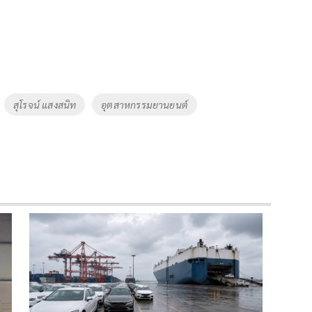
สุโรจน์ แสงสนิท
อุตสาหกรรมยานยนต์