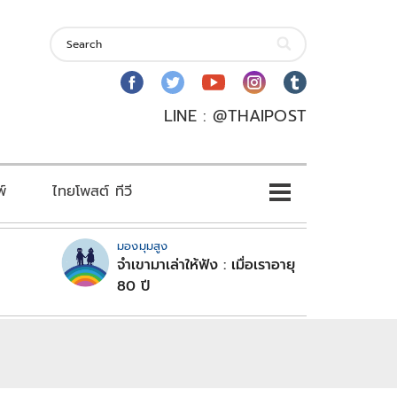
LINE : @THAIPOST
พ์
ไทยโพสต์ ทีวี
มองมุมสูง
จำเขามาเล่าให้ฟัง : เมื่อเราอายุ
80 ปี