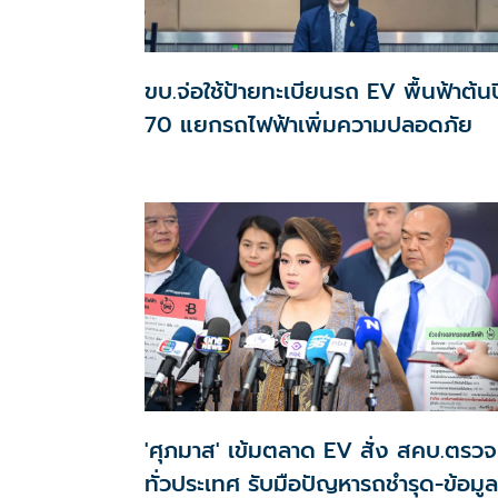
ขบ.จ่อใช้ป้ายทะเบียนรถ EV พื้นฟ้าต้นป
70 แยกรถไฟฟ้าเพิ่มความปลอดภัย
'ศุภมาส' เข้มตลาด EV สั่ง สคบ.ตรวจ
ทั่วประเทศ รับมือปัญหารถชำรุด-ข้อมูล