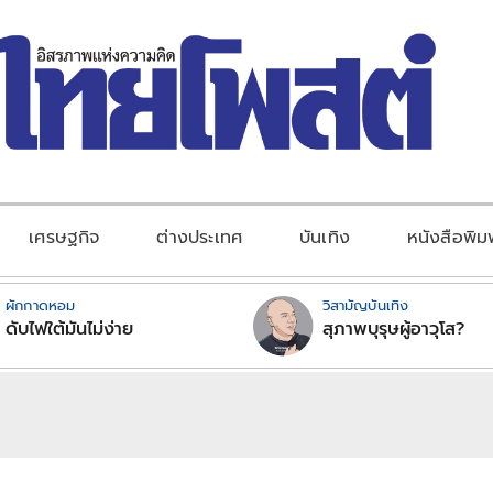
เศรษฐกิจ
ต่างประเทศ
บันเทิง
หนังสือพิม
ผักกาดหอม
วิสามัญบันเทิง
ดับไฟใต้มันไม่ง่าย
สุภาพบุรุษผู้อาวุโส?