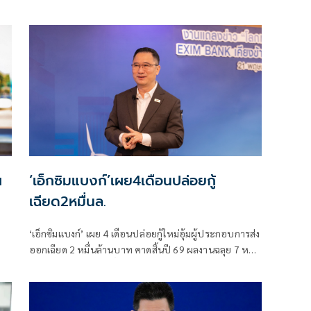
โครงการ 'ศิริกัญญา' กังขา 'รถขยะ EV-ลานกีฬาโซลาร์' ซ้ำ
ซ้อนงบปี 70 จ่อหาทางตัดในกมธ.งบฯ
ฯ
‘เอ็กซิมแบงก์’เผย4เดือนปล่อยกู้
เฉียด2หมื่นล.
‘เอ็กซิมแบงก์’ เผย 4 เดือนปล่อยกู้ใหม่อุ้มผู้ประกอบการส่ง
ออกเฉียด 2 หมื่นล้านบาท คาดสิ้นปี 69 ผลงานฉลุย 7 หมื่น
ล้านบาท ปักธงปี 69 ปั๊มลูกค้าใหม่เพิ่ม 3 พันราย พร้อมงัด
กลยุทธ์ 5T ประคองผู้ส่งออกไทยฝ่ามรสุม ‘ภาวะ 3 สูง’ หวัง
ยอดรอดจากวิกฤติ เติบโตแข็งแกร่งและยั่งยืนบนเวทีการ