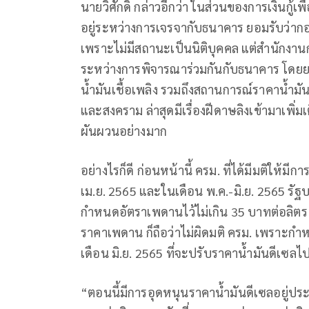
นายวิศักดิ์ กล่าวอีกว่า ในส่วนของการเงินกู้เ
อยู่ระหว่างการเจรจากับธนาคาร ยอมรับว่ากอง
เพราะไม่มีสถานะเป็นนิติบุคคล แต่สำนักงานกอ
ระหว่างการพิจารณาร่วมกันกับธนาคาร โดยย
น้ำมันเชื้อเพลิง รวมถึงสถานการณ์ราคาน้ำ
และสงคราม ล่าสุดมีเรื่องฝีดาษลิงเข้ามาเพิ่ม
ผันผวนอย่างมาก
อย่างไรก็ดี ก่อนหน้านี้ ครม. ที่ได้มีมติให้มี
เม.ย. 2565 และในเดือน พ.ค.-มิ.ย. 2565 รัฐ
กำหนดอัตราเพดานไว้ไม่เกิน 35 บาทต่อลิตร ซึ
ราคาเพดาน ก็ถือว่าไม่ผิดมติ ครม. เพราะกำห
เดือน มิ.ย. 2565 ที่จะปรับราคาน้ำมันดีเซลไป
“ตอนนี้มีการอุดหนุนราคาน้ำมันดีเซลอยู่ประ