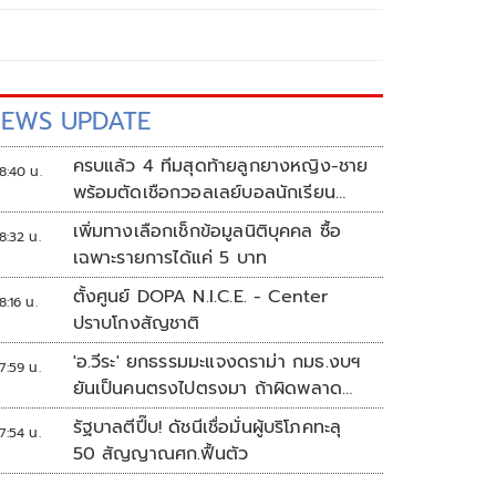
EWS UPDATE
ครบแล้ว 4 ทีมสุดท้ายลูกยางหญิง-ชาย
8:40 น.
พร้อมตัดเชือกวอลเลย์บอลนักเรียน
แชมป์กีฬา '7HD 2026'
เพิ่มทางเลือกเช็กข้อมูลนิติบุคคล ซื้อ
8:32 น.
เฉพาะรายการได้แค่ 5 บาท
ตั้งศูนย์ DOPA N.I.C.E. - Center
8:16 น.
ปราบโกงสัญชาติ
'อ.วีระ' ยกธรรมมะแจงดราม่า กมธ.งบฯ
7:59 น.
ยันเป็นคนตรงไปตรงมา ถ้าผิดพลาด
พร้อมขอโทษ
รัฐบาลตีปี๊บ! ดัชนีเชื่อมั่นผู้บริโภคทะลุ
7:54 น.
50 สัญญาณศก.ฟื้นตัว