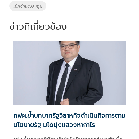
เบิกจ่ายงบลงทุน
ข่าวที่เกี่ยวข้อง
กฟผ.ย้ำบทบาทรัฐวิสาหกิจดำเนินกิจการตาม
นโยบายรัฐ มิได้มุ่งแสวงหากำไร