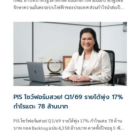
กฟผ. ย้ำบทบาทรัฐวิสาหกิจดำเนินกิจการตามนโยบายรัฐเพื่อ
รักษาความมั่นคงระบบไฟฟ้าของประเทศ ส่วนกำไรนำส่งเป็น
รายได้ของแผ่นดิน พร้อมร่วมมือกับทุกภาคส่วนลดต้นทุนการ
ผลิตไฟฟ้าเพื่อค่าไฟที่เป็นธรรม
PIS โชว์ฟอร์มสวย! Q1/69 รายได้พุ่ง 17%
กำไรแตะ 78 ล้านบาท
PIS โชว์ฟอร์มสวย! Q1/69 รายได้พุ่ง 17% กำไรแตะ 78 ล้าน
บาท กอด Backlog แน่น 4,358 ล้านบาท คาดทั้งปีทะลุ 5 พัน
ล้านบาทลุยประมูลงานใหม่เพียบ ดันผลงานปี 69 เติบโต 10-