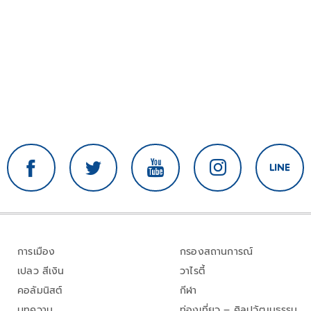
การเมือง
กรองสถานการณ์
เปลว สีเงิน
วาไรตี้
คอลัมนิสต์
กีฬา
บทความ
ท่องเที่ยว – ศิลปวัฒนธรรม