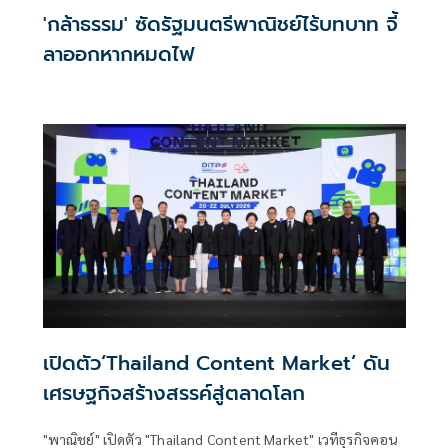
'กล้าธรรม' ซัดรัฐมนตรีพาณิชย์ไร้บทบาท จี้
ลาออกหากหมดไฟ
เปิดตัว‘Thailand Content Market’ ดัน
เศรษฐกิจสร้างสรรค์สู่ตลาดโลก
"พาณิชย์" เปิดตัว "Thailand Content Market" เวทีธุรกิจคอน