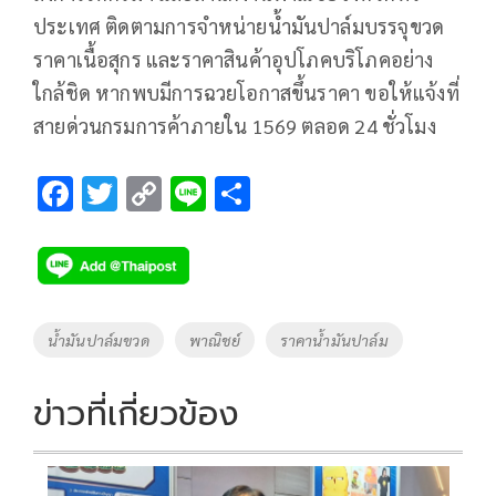
ประเทศ ติดตามการจำหน่ายน้ำมันปาล์มบรรจุขวด
ราคาเนื้อสุกร และราคาสินค้าอุปโภคบริโภคอย่าง
ใกล้ชิด หากพบมีการฉวยโอกาสขึ้นราคา ขอให้แจ้งที่
สายด่วนกรมการค้าภายใน 1569 ตลอด 24 ชั่วโมง
F
T
C
Li
S
ac
wi
o
n
h
e
tt
p
e
ar
b
er
y
e
o
Li
Tags
น้ำมันปาล์มขวด
พาณิชย์
ราคาน้ำมันปาล์ม
o
n
k
k
ข่าวที่เกี่ยวข้อง