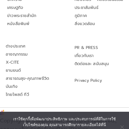
เศรษฐกิจ
ประชาสัมพันธ์
ข่าวพระราชสำนัก
ภูมิภาค
หนังสือพิมพ์
สิ่งแวดล้อม
ต่างประเทศ
PR & PRESS
อาชญากรรม
เกี่ยวกับเรา
X-CITE
ติดต่อและ สนับสนุน
ยานยนต์
สาธารณสุข-คุณภาพชีวิต
Privacy Policy
บันเทิง
ไทยโพสต์ ทีวี
เราใช้คุกกี้เพื่อพัฒนาประสิทธิภาพ และประสบการณ์ที่ดีในการใช้
Copyright© thaipost.net, All rights reserved.,
เว็บไซต์ของคุณ คุณสามารถศึกษารายละเอียดได้ที่นี่