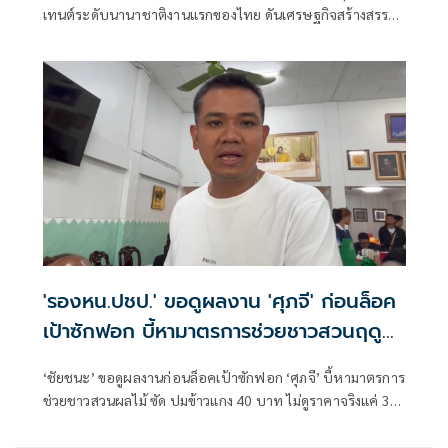
เทนต์ระดับนานาชาติงานแรกของไทย ดันเศรษฐกิจสร้างสรรค์
ไทยสู่ตลาดโลก ตั้งเป้า 2,000 ล้านบาท
'รองหน.ปชป.' ขอดูผลงาน 'ศุภจี' ก่อนล็อค
เป้าซักฟอก บี้หามาตรการช่วยชาวสวนฤดู
เก็บเกี่ยว
‘ชัยชนะ’ ขอดูผลงานก่อนล็อคเป้าซักฟอก ‘ศุภจี’ บี้หามาตรการ
ช่วยชาวสวนผลไม้ ซัด ปมข้าวแกง 40 บาท ไม่ดูราคาจริงแค่ 30
บาท