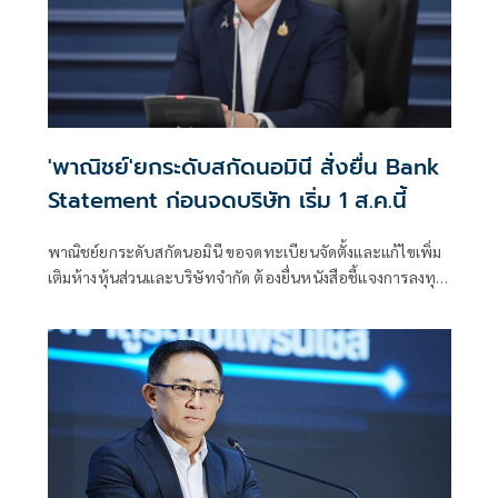
'พาณิชย์'ยกระดับสกัดนอมินี สั่งยื่น Bank
Statement ก่อนจดบริษัท เริ่ม 1 ส.ค.นี้
พาณิชย์ยกระดับสกัดนอมินี ขอจดทะเบียนจัดตั้งและแก้ไขเพิ่ม
เติมห้างหุ้นส่วนและบริษัทจำกัด ต้องยื่นหนังสือชี้แจงการลงทุน
Bank Statement มีผลบังคับใช้ตั้งแต่ 1 ส.ค.69 เป็นต้นไป