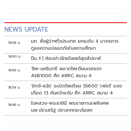
NEWS UPDATE
มท. สั่งผู้ว่าฯทั่วประเทศ ยกระดับ 4 มาตรการ
19:06 น.
ดูแลความปลอดภัยในสถานศึกษา
19:00 น.
ปืน..!! | ห้องข่าวไทยโพสต์สุดสัปดาห์
'ชิพ-นครินทร์' ผงาดโพเดียมเรซแรก
18:56 น.
ASB1000 ศึก ARRC สนาม 4
'มิกซ์-ธนัช' ระเบิดโพเดียม SS600 'เฟอร์' แซง
18:54 น.
เดือด 13 คันคว้าแต้ม ศึก ARRC สนาม 4
ในหลวง-พระราชินี พระราชทานเพลิงศพ
18:46 น.
นพ.ปราเสริฐ ปราสาททองโอสถ