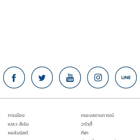
การเมือง
กรองสถานการณ์
เปลว สีเงิน
วาไรตี้
คอลัมนิสต์
กีฬา