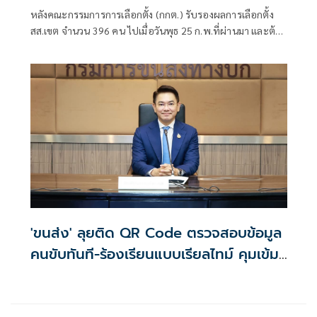
หลังคณะกรรมการการเลือกตั้ง (กกต.) รับรองผลการเลือกตั้ง
สส.เขต จำนวน 396 คน ไปเมื่อวันพุธ 25 ก.พ.ที่ผ่านมา และต้น
สัปดาห์หน้าจะรับรอง สส.ระบบบัญชีรายชื่อ
'ขนส่ง' ลุยติด QR Code ตรวจสอบข้อมูล
คนขับทันที-ร้องเรียนแบบเรียลไทม์ คุมเข้ม
แท็กซี่