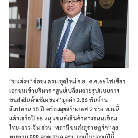
“ขนส่งฯ” จ่อชง ครม.ชุดใหม่ ก.ย.-ต.ค.66 ไฟเขียว
เอกชนเข้าบริหาร “ศูนย์เปลี่ยนถ่ายรูปแบบการ
ขนส่งสินค้าเชียงของ” มูลค่า 2.86 พันล้าน
สัมปทาน 15 ปี พร้อมลุยสร้างเฟส 2 ช่วง พ.ค.นี้
แล้วเสร็จปี 68 หนุนขนส่งสินค้าทางถนนเชื่อม
ไทย-ลาว-จีน ส่วน “สถานีขนส่งสุราษฎร์ฯ” ลุย
ทบทวน PPP คาดเสนอ ครม.ภายในปลายปีนี้