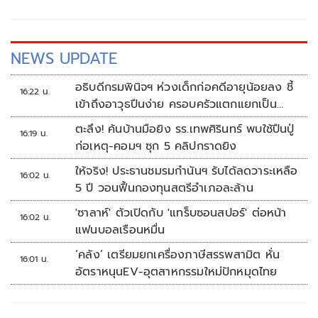
NEWS UPDATE
อธิบดีกรมพินิจฯ ห่วงเด็กก่อคดีอายุน้อยลง ชี้
16:22 น.
เข้าถึงอาวุธปืนง่าย ครอบครัวแตกแยกเป็น
ชนวนสำคัญ
ตะลึง! ค้นบ้านมือยิง รร.เทพศิรินทร์ พบใช้ปืนปู่
16:19 น.
ก่อเหตุ-คอมฯ ซุก 5 คลิปกราดยิง
ให้จริง! ประธานชมรมกำนันฯ รับได้ลดวาระเหลือ
16:02 น.
5 ปี วอนฟื้นกองทุนสตรีอำเภอละล้าน
'ซาลาห์' ตัวเปิดกับ 'แทร็บซอนสปอร์' ต่อหน้า
16:02 น.
แฟนบอลเรือนหมื่น
‘คลัง’ เตรียมยกเครื่องภาษีสรรพสามิต หั่น
16:01 น.
อัตราหนุนEV-อุตสาหกรรมใหม่ปักหมุดไทย