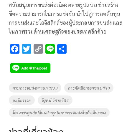
สนับสนุนการขนส่งต่อเนื่องหลายรูปแบบ ช่วยสร้าง
ขีดความสามารถในการแข่งขัน นำไปสู่การลดต้นทุน
การขนส่งและโลจิสติกส์ของผู้ประกอบการขนส่ง และ
ในภาพรวมด้านเศรษฐกิจของประเทศอีกด้วย
F
T
C
Li
S
ac
wi
o
n
h
e
tt
p
e
ar
b
er
y
e
o
Li
Tags
กรมการขนส่งทางบก (ขบ.)
การคัดเลือกเอกชน (PPP)
o
n
จ.เชียงราย
จิรุตม์ วิศาลจิตร
k
k
โครงการศูนย์เปลี่ยนถ่ายรูปแบบการขนส่งสินค้าเชียงของ