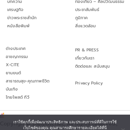
บทความ
ท่องเที่ยว – ศิลปวัฒนธรรม
เศรษฐกิจ
ประชาสัมพันธ์
ข่าวพระราชสำนัก
ภูมิภาค
หนังสือพิมพ์
สิ่งแวดล้อม
ต่างประเทศ
PR & PRESS
อาชญากรรม
เกี่ยวกับเรา
X-CITE
ติดต่อและ สนับสนุน
ยานยนต์
สาธารณสุข-คุณภาพชีวิต
Privacy Policy
บันเทิง
ไทยโพสต์ ทีวี
Copyright© thaipost.net, All rights reserved.,
เราใช้คุกกี้เพื่อพัฒนาประสิทธิภาพ และประสบการณ์ที่ดีในการใช้
เว็บไซต์ของคุณ คุณสามารถศึกษารายละเอียดได้ที่นี่