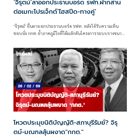
‘จิรุตม์‘ลาออกประธานบอร์ด รฟท.ฝากสาน
ต่อเมกะโปรเจ็กต์‘ไฮสปีด-ทางคู่‘
‘จิรุตม์‘ ยื่นลาออกประธานบอร์ด รฟท. หลังได้รับความเห็น
ชอบนั่ง กกต. ย้ำภาคภูมิใจที่ได้ผลักดันโครงการระบบรางขนาด
ใหญ่ พร้อมเร่งเดินหน้าสานต่อเมกะโปรเจ็กต์ 'รถไฟทางคู่-ไฮส
ปีด' หนุนเปิดทางเอกชนร่วมใช้ราง แก้ปมขาดทุนสะสม
โหวตประมุขนิติบัญญัติ-สภาบุรีรัมย์? จิรุ
ตม์-มณฑลลุ้นผงาด"กกต."