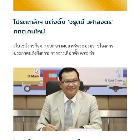
โปรดเกล้าฯ แต่งตั้ง 'จิรุตม์ วิศาลจิตร'
กกต.คนใหม่
เว็บไซต์ราชกิจจานุเบกษา เผยแพร่พระบรมราชโองการ
ประกาศแต่งตั้งกรรมการการเลือกตั้ง ความว่า