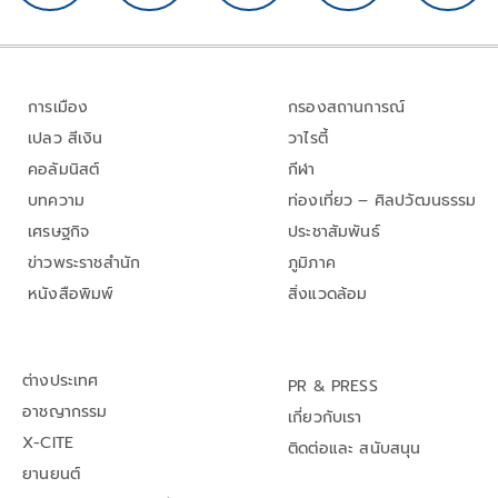
การเมือง
กรองสถานการณ์
เปลว สีเงิน
วาไรตี้
คอลัมนิสต์
กีฬา
บทความ
ท่องเที่ยว – ศิลปวัฒนธรรม
เศรษฐกิจ
ประชาสัมพันธ์
ข่าวพระราชสำนัก
ภูมิภาค
หนังสือพิมพ์
สิ่งแวดล้อม
ต่างประเทศ
PR & PRESS
อาชญากรรม
เกี่ยวกับเรา
X-CITE
ติดต่อและ สนับสนุน
ยานยนต์