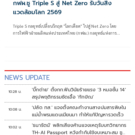
กฟผ.ชู Triple S สู่ Net Zero รับวันสิ่ง
แวดล้อมโลก 2569
Triple S กลยุทธ์เปลี่ยนวิกฤต "โลกเดือด" ไปสู่ Net Zero โดย
การไฟฟ้าฝ่ายผลิตแห่งประเทศไทย (กฟผ.) กลยุทธ์แห่งการ
เปลี่ยนผ่านประเทศไทยไปสู่ยุคพลังงานสะอาดได้อย่างยั่งยืน
NEWS UPDATE
'บิ๊กต่าย' ตั้งกก.ฟันวินัยร้ายแรง '3 หมอชั้น 14'
10:28 น.
สรุปพฤติกรรมชัดเอื้อ 'ทักษิณ'
'ปลัด ทส.' แจงตั้งคณะทำงานสางปมสารพิษใน
10:08 น.
แม่น้ำพรมแดนเมียนมา ทำให้แก้ปัญหารวดเร็ว
'ธนารัตน์' พลิกเสียงค้านแจงเหตุรับบทวิทยากร
10:02 น.
TH-AI Passport หวังกำกับใช้งบเหมาะสม ชู