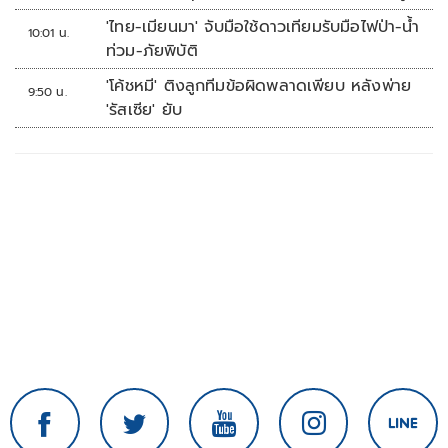
จุดเด่นคนไทยได้ใช้ AI ระดับโปร ลดเหลื่อมล้ำ
'ไทย-เมียนมา' จับมือใช้ดาวเทียมรับมือไฟป่า-น้ำ
10:01 น.
ทางเทคโนโลยี เซฟงบไปกว่า900ล้าน เชื่อหาก
ท่วม-ภัยพิบัติ
ใช้เต็มที่เอกชนขาดทุนย่อยยับ
'โค้ชหมี' ติงลูกทีมข้อผิดพลาดเพียบ หลังพ่าย
9:50 น.
'รัสเซีย' ยับ