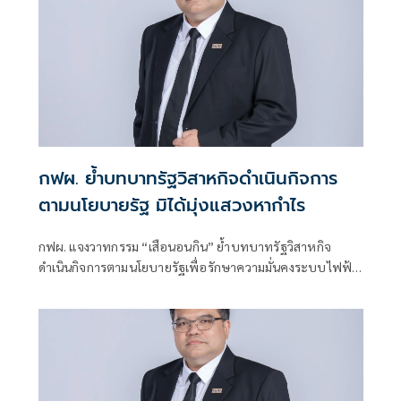
กฟผ. ย้ำบทบาทรัฐวิสาหกิจดำเนินกิจการ
ตามนโยบายรัฐ มิได้มุ่งแสวงหากำไร
กฟผ. แจงวาทกรรม “เสือนอนกิน” ย้ำบทบาทรัฐวิสาหกิจ
ดำเนินกิจการตามนโยบายรัฐเพื่อรักษาความมั่นคงระบบไฟฟ้า
ของประเทศ ส่วนกำไรนำส่งเป็นรายได้ของแผ่นดิน พร้อมร่วม
มือกับทุกภาคส่วนลดต้นทุนการผลิตไฟฟ้าเพื่อค่าไฟที่เป็น
ธรรม