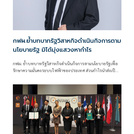
กฟผ.ย้ำบทบาทรัฐวิสาหกิจดำเนินกิจการตาม
นโยบายรัฐ มิได้มุ่งแสวงหากำไร
กฟผ. ย้ำบทบาทรัฐวิสาหกิจดำเนินกิจการตามนโยบายรัฐเพื่อ
รักษาความมั่นคงระบบไฟฟ้าของประเทศ ส่วนกำไรนำส่งเป็น
รายได้ของแผ่นดิน พร้อมร่วมมือกับทุกภาคส่วนลดต้นทุนการ
ผลิตไฟฟ้าเพื่อค่าไฟที่เป็นธรรม