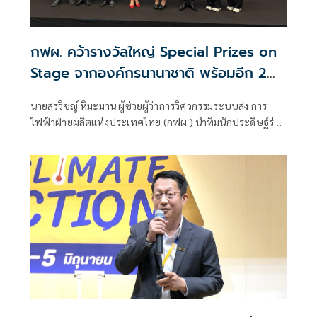
กฟผ. คว้ารางวัลใหญ่ Special Prizes on
Stage จากองค์กรนานาชาติ พร้อมอีก 2
เหรียญทอง 2 รางวัลพิเศษ จาก วช. ในเวที
นายสรวิชญ์ หิมะมาน ผู้ช่วยผู้ว่าการวิศวกรรมระบบส่ง การ
INTARG 2026 ณ เมืองคาโตไวซ์
ไฟฟ้าฝ่ายผลิตแห่งประเทศไทย (กฟผ.) นำทีมนักประดิษฐ์ร่วม
สาธารณรัฐโปแลนด์
ประกวดและจัดแสดงผลงานนวัตกรรมและสิ่งประดิษฐ์ในเวที
ระดับนานาชาติใ