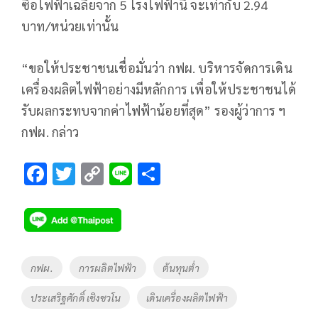
ซื้อไฟฟ้าเฉลี่ยจาก 5 โรงไฟฟ้านี้ จะเท่ากับ 2.94
บาท/หน่วยเท่านั้น
“ขอให้ประชาชนเชื่อมั่นว่า กฟผ. บริหารจัดการเดิน
เครื่องผลิตไฟฟ้าอย่างมีหลักการ เพื่อให้ประชาชนได้
รับผลกระทบจากค่าไฟฟ้าน้อยที่สุด” รองผู้ว่าการ ฯ
กฟผ. กล่าว
F
T
C
Li
S
ac
wi
o
n
h
e
tt
p
e
ar
b
er
y
e
o
Li
Tags
กฟผ.
การผลิตไฟฟ้า
ต้นทุนต่ำ
o
n
ประเสริฐศักดิ์ เชิงชวโน
เดินเครื่องผลิตไฟฟ้า
k
k