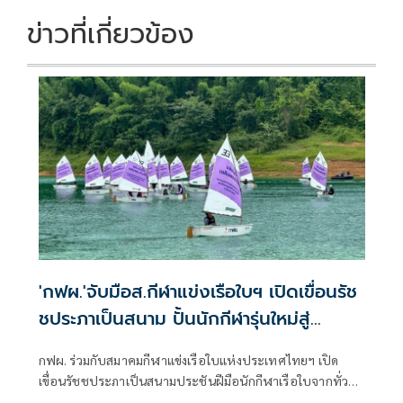
ข่าวที่เกี่ยวข้อง
'กฟผ.'จับมือส.กีฬาแข่งเรือใบฯ เปิดเขื่อนรัช
ชประภาเป็นสนาม ปั้นนักกีฬารุ่นใหม่สู่
นานาชาติ
กฟผ. ร่วมกับสมาคมกีฬาแข่งเรือใบแห่งประเทศไทยฯ เปิด
เขื่อนรัชชประภาเป็นสนามประชันฝีมือนักกีฬาเรือใบจากทั่ว
ประเทศ ในการแข่งขันเรือใบเฉลิมพระเกียรติสมเด็จพระนาง