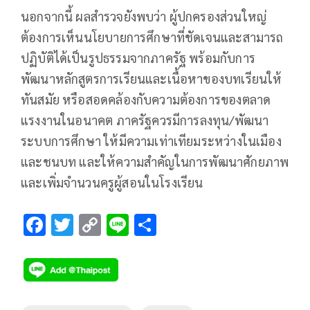
นอกจากนี้ ผลสำรวจยังพบว่า ผู้ปกครองส่วนใหญ่
ต้องการเห็นนโยบายการศึกษาที่ชัดเจนและสามารถ
ปฏิบัติได้เป็นรูปธรรมจากภาครัฐ พร้อมกับการ
พัฒนาหลักสูตรการเรียนและเนื้อหาของบทเรียนให้
ทันสมัย หรือสอดคล้องกับความต้องการของตลาด
แรงงานในอนาคต ภาครัฐควรมีการลงทุน/พัฒนา
ระบบการศึกษา ให้มีความเท่าเทียมระหว่างในเมือง
และชนบท และให้ความสำคัญในการพัฒนาศักยภาพ
และเพิ่มจำนวนครูผู้สอนในโรงเรียน
F
T
C
Li
S
ac
wi
o
n
h
e
tt
p
e
ar
b
er
y
e