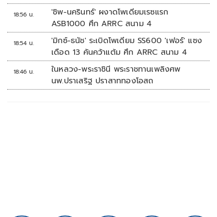
'ชิพ-นครินทร์' ผงาดโพเดียมเรซแรก
18:56 น.
ASB1000 ศึก ARRC สนาม 4
'มิกซ์-ธนัช' ระเบิดโพเดียม SS600 'เฟอร์' แซง
18:54 น.
เดือด 13 คันคว้าแต้ม ศึก ARRC สนาม 4
ในหลวง-พระราชินี พระราชทานเพลิงศพ
18:46 น.
นพ.ปราเสริฐ ปราสาททองโอสถ