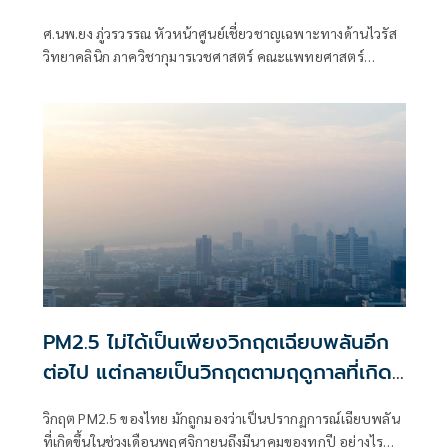
ศ.นพ.ยง ภู่วรวรรณ หัวหน้าศูนย์เชี่ยวชาญเฉพาะทางด้านไวรัส
วิทยาคลินิก ภาควิชากุมารเวชศาสตร์ คณะแพทยศาสตร์
จุฬาลงกรณ์มหาวิทยาลัย
PM2.5 ไม่ได้เป็นเพียงวิกฤตเฉียบพลันอีก
ต่อไป แต่กลายเป็นวิกฤตตามฤดูกาลที่เกิด
ซ้ำและเรื้อรัง
วิกฤต PM2.5 ของไทย มักถูกมองว่าเป็นปรากฏการณ์เฉียบพลัน
ที่เกิดขึ้นในช่วงเดือนพฤศจิกายนถึงมีนาคมของทุกปี อย่างไร