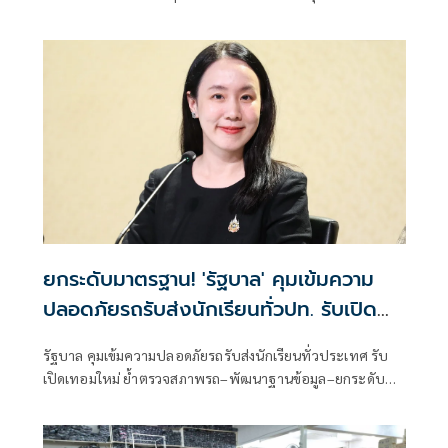
ก็ตาม ศูนย์วิจัยกสิกรไทยเชื่อว่า แม้ปัญหา PM2.5 จะเกิดขึ้นตาม
ฤดูกาล
ยกระดับมาตรฐาน! 'รัฐบาล' คุมเข้มความ
ปลอดภัยรถรับส่งนักเรียนทั่วปท. รับเปิด
เทอม
รัฐบาล คุมเข้มความปลอดภัยรถรับส่งนักเรียนทั่วประเทศ รับ
เปิดเทอมใหม่ ย้ำตรวจสภาพรถ–พัฒนาฐานข้อมูล–ยกระดับ
มาตรฐานการเดินทางของเด็กและเยาวชน