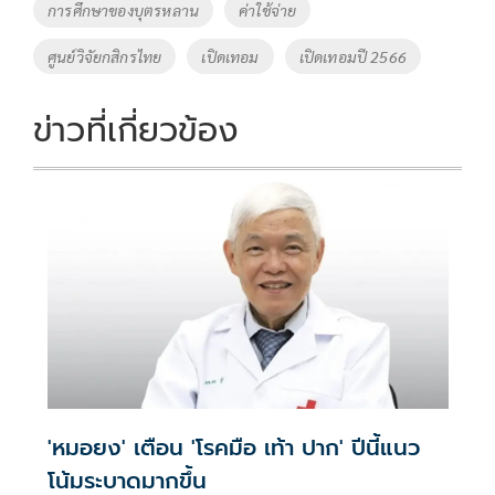
o
Li
Tags
การศึกษาของบุตรหลาน
ค่าใช้จ่าย
o
n
ศูนย์วิจัยกสิกรไทย
เปิดเทอม
เปิดเทอมปี 2566
k
k
ข่าวที่เกี่ยวข้อง
'หมอยง' เตือน 'โรคมือ เท้า ปาก' ปีนี้แนว
โน้มระบาดมากขึ้น