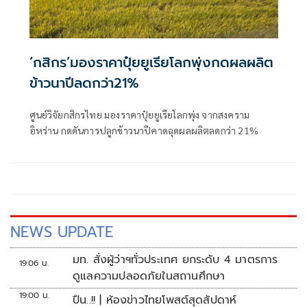
‘กสิกร’มองราคาปุ๋ยยูเรียโลกพุ่งกดผลผลิต
ข้าวนาปีลดกว่า21%
ศูนย์วิจัยกสิกรไทย มองราคาปุ๋ยยูเรียโลกพุ่ง จากสงคราม
อิหร่าน กดดันการปลูกข้าวนาปีคาดฉุดผลผลิตลดกว่า 21%
NEWS UPDATE
มท. สั่งผู้ว่าฯทั่วประเทศ ยกระดับ 4 มาตรการ
19:06 น.
ดูแลความปลอดภัยในสถานศึกษา
19:00 น.
ปืน..!! | ห้องข่าวไทยโพสต์สุดสัปดาห์