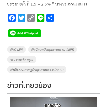
จะขยายตัวที่ 1.5 – 2.5% ” นางวรวรรณ กล่าว
F
T
C
Li
S
ac
wi
o
n
h
e
tt
p
e
ar
b
er
y
e
o
Li
Tags
ดัชนี MPI
ดัชนีผลผลิตอุตสาหกรรม (MPI)
o
n
วรวรรณ ชิตอรุณ
k
k
สำนักงานเศรษฐกิจอุตสาหกรรม (สศอ.)
ข่าวที่เกี่ยวข้อง