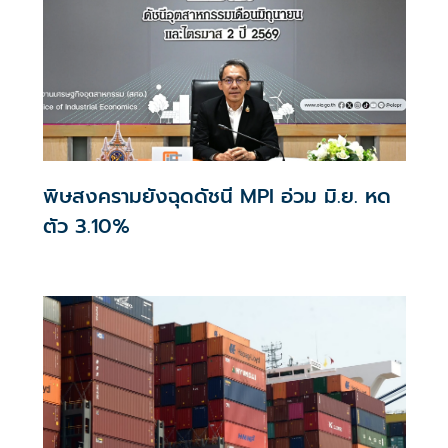
พิษสงครามยังฉุดดัชนี MPI อ่วม มิ.ย. หด
ตัว 3.10%