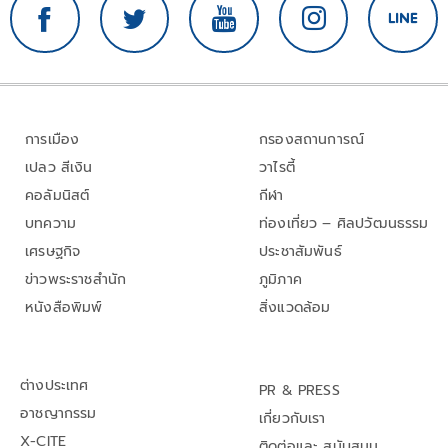
การเมือง
กรองสถานการณ์
เปลว สีเงิน
วาไรตี้
คอลัมนิสต์
กีฬา
บทความ
ท่องเที่ยว – ศิลปวัฒนธรรม
เศรษฐกิจ
ประชาสัมพันธ์
ข่าวพระราชสำนัก
ภูมิภาค
หนังสือพิมพ์
สิ่งแวดล้อม
ต่างประเทศ
PR & PRESS
อาชญากรรม
เกี่ยวกับเรา
X-CITE
ติดต่อและ สนับสนุน