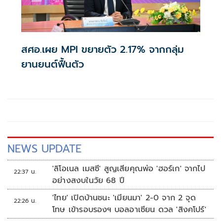
สศอ.เผย MPI ขยายตัว 2.17% จากกลุ่ม
ยานยนต์ฟื้นตัว
NEWS UPDATE
'ลิโอเนล เมสซี' สูญเสียคุณพ่อ 'ฮอร์เก' จากไป
22:37 น.
อย่างสงบในวัย 68 ปี
'ไทย' เปิดบ้านชนะ 'เมียนมา' 2-0 จาก 2 จุด
22:26 น.
โทษ เข้ารอบรองฯ บอลอาเซียน ดวล 'สิงคโปร์'