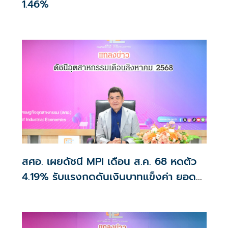
1.46%
สศอ. เผยดัชนี MPI เดือน ส.ค. 68 หดตัว
4.19% รับแรงกดดันเงินบาทแข็งค่า ยอด
ผลิตรถยนต์ลดลง