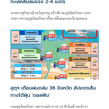
ทะเลคลื่นลมแรง 2-4 เมตร
นางสาวสุกันยาณี ยะวิญชาญ อธิบดีกรมอุตุนิยมวิทยา ออก
ประกาศกรมอุตุนิยมวิทยาเรื่อง คลื่นลมแรงบริเวณทะเล
อันดามันตอนบนและอ่าวไทยตอนบน และฝนตกหนักถึงหนัก
มากบริเวณประเทศไทย
อุตุฯ เตือนฝนถล่ม 36 จังหวัด อัปเดตเส้น
ทางไต้ฝุ่น 'ดอลฟิน'
กรมอุตุนิยมวิทยา พยากรณ์อากาศ 24 ชั่วโมงข้างหน้าว่า