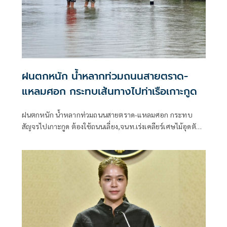
ฝนตกหนัก น้ำหลากท่วมถนนสายตราด-
แหลมศอก กระทบเส้นทางไปท่าเรือเกาะกูด
ฝนตกหนัก น้ำหลากท่วมถนนสายตราด-แหลมศอก กระทบ
สัญจรไปเกาะกูด ต้องใช้ถนนเลี่ยง,จนท.เร่งเคลียร์เศษไม้อุดตัน
ท่อ ชาวบ้านห้วงน้ำขาววอน เร่งแก้ไข หลังน้ำท่วมซ้ำซาก