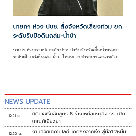
นายกฯ ห่วง ปชช. สั่งจังหวัดเสี่ยงท่วม ยก
ระดับรับมือดินถล่ม-น้ำป่า
นายกฯ ห่วงความปลอดภัย ปชช. กำชับจังหวัดเสี่ยงน้ำท่วมยก
ระดับเฝ้าระวังดินถล่ม-น้ำป่าไหลหลาก สำรองยาและเวชภัณฑ์
ไม่น้อยกว่า 72 ชม. ดูแลผู้ป่วยกลุ่มเปราะบางใกล้ชิด
NEWS UPDATE
นิติเวชเริ่มชันสูตร 8 ร่างเหยื่อเหตุยิง รร. เปิด
12:21 น.
เกณฑ์เยียวยา
งานวิจัยเทคโนโลยี โดดลงจากหิ้ง สู่มือ1.2หมื่น
12:20 น.