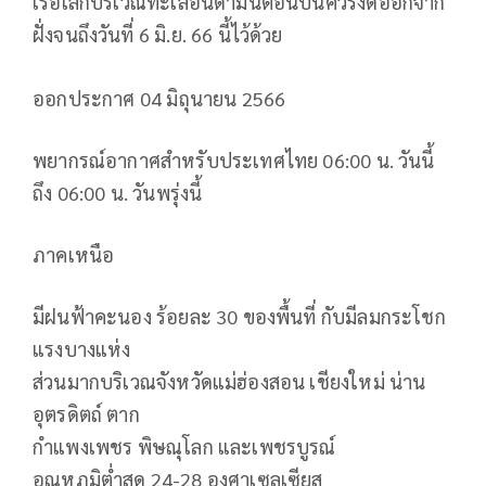
เรือเล็กบริเวณทะเลอันดามันตอนบนควรงดออกจาก
ฝั่งจนถึงวันที่ 6 มิ.ย. 66 นี้ไว้ด้วย
ออกประกาศ 04 มิถุนายน 2566
พยากรณ์อากาศสำหรับประเทศไทย 06:00 น. วันนี้
ถึง 06:00 น. วันพรุ่งนี้
ภาคเหนือ
มีฝนฟ้าคะนอง ร้อยละ 30 ของพื้นที่ กับมีลมกระโชก
แรงบางแห่ง
ส่วนมากบริเวณจังหวัดแม่ฮ่องสอน เชียงใหม่ น่าน
อุตรดิตถ์ ตาก
กำแพงเพชร พิษณุโลก และเพชรบูรณ์
อุณหภูมิต่ำสุด 24-28 องศาเซลเซียส