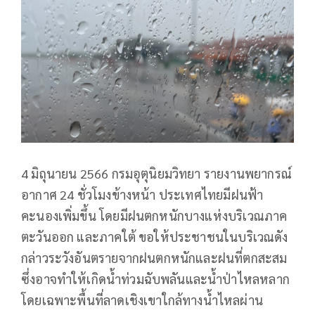
4 มิถุนายน 2566 กรมอุตุนิยมวิทยา รายงานพยากรณ์
อากาศ 24 ชั่วโมงข้างหน้า ประเทศไทยมีฝนฟ้า
คะนองเพิ่มขึ้น โดยมีฝนตกหนักบางแห่งบริเวณภาค
ตะวันออก และภาคใต้ ขอให้ประชาชนในบริเวณดัง
กล่าวระวังอันตรายจากฝนตกหนักและฝนที่ตกสะสม
ซึ่งอาจทำให้เกิดน้ำท่วมฉับพลันและน้ำป่าไหลหลาก
โดยเฉพาะพื้นที่ลาดเชิงเขาใกล้ทางน้ำไหลผ่าน