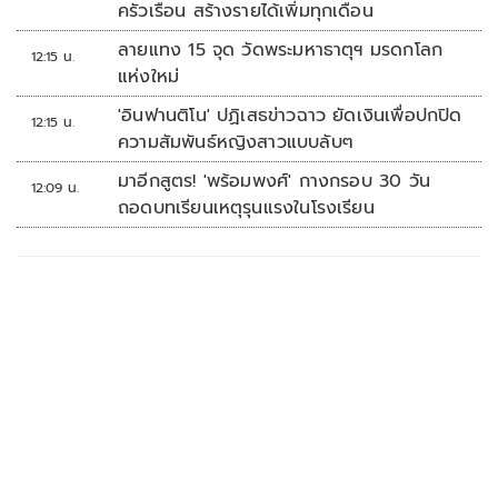
ครัวเรือน สร้างรายได้เพิ่มทุกเดือน
ลายแทง 15 จุด วัดพระมหาธาตุฯ มรดกโลก
12:15 น.
แห่งใหม่
'อินฟานติโน' ปฏิเสธข่าวฉาว ยัดเงินเพื่อปกปิด
12:15 น.
ความสัมพันธ์หญิงสาวแบบลับๆ
มาอีกสูตร! 'พร้อมพงศ์' กางกรอบ 30 วัน
12:09 น.
ถอดบทเรียนเหตุรุนแรงในโรงเรียน