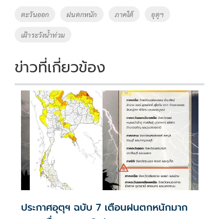
o
Li
Tags
ตะวันออก
ฝนตกหนัก
ภาคใต้
อุตุฯ
o
n
เฝ้าระวังน้ำท่วม
k
k
ข่าวที่เกี่ยวข้อง
ประกาศอุตุฯ ฉบับ 7 เตือนฝนตกหนักมาก