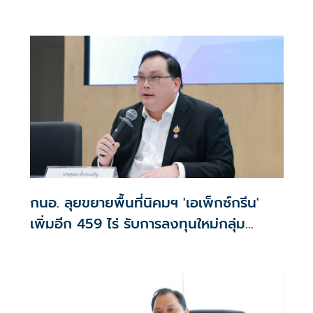
กนอ. ลุยขยายพื้นที่นิคมฯ 'เอเพ็กซ์กรีน'
เพิ่มอีก 459 ไร่ รับการลงทุนใหม่กลุ่ม
อุตสาหกรรมแห่งอนาคต