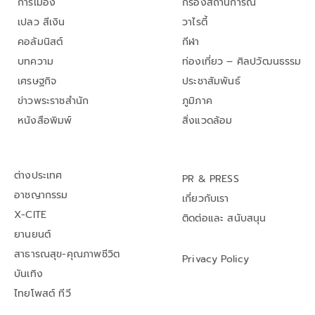
การเมือง
กรองสถานการณ์
เปลว สีเงิน
วาไรตี้
คอลัมนิสต์
กีฬา
บทความ
ท่องเที่ยว – ศิลปวัฒนธรรม
เศรษฐกิจ
ประชาสัมพันธ์
ข่าวพระราชสำนัก
ภูมิภาค
หนังสือพิมพ์
สิ่งแวดล้อม
ต่างประเทศ
PR & PRESS
อาชญากรรม
เกี่ยวกับเรา
X-CITE
ติดต่อและ สนับสนุน
ยานยนต์
สาธารณสุข-คุณภาพชีวิต
Privacy Policy
บันเทิง
ไทยโพสต์ ทีวี