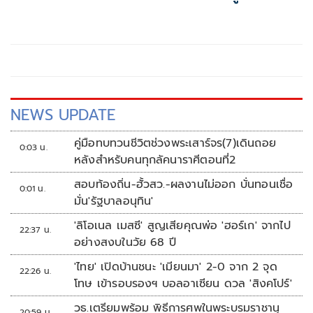
NEWS UPDATE
คู่มือทบทวนชีวิตช่วงพระเสาร์จร(7)เดินถอย
0:03 น.
หลังสำหรับคนทุกลัคนาราศีตอนที่2
สอบท้องถิ่น-ฮั้วสว.-ผลงานไม่ออก บั่นทอนเชื่อ
0:01 น.
มั่น'รัฐบาลอนุทิน'
'ลิโอเนล เมสซี' สูญเสียคุณพ่อ 'ฮอร์เก' จากไป
22:37 น.
อย่างสงบในวัย 68 ปี
'ไทย' เปิดบ้านชนะ 'เมียนมา' 2-0 จาก 2 จุด
22:26 น.
โทษ เข้ารอบรองฯ บอลอาเซียน ดวล 'สิงคโปร์'
วธ.เตรียมพร้อม พิธีการศพในพระบรมราชานุ
20:59 น.