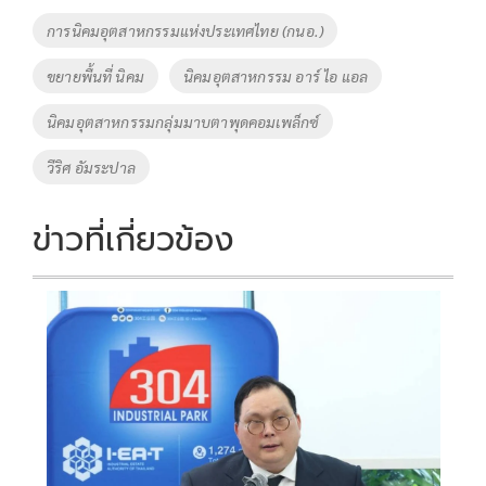
o
Li
Tags
การนิคมอุตสาหกรรมแห่งประเทศไทย (กนอ.)
o
n
ขยายพื้นที่ นิคม
นิคมอุตสาหกรรม อาร์ ไอ แอล
k
k
นิคมอุตสาหกรรมกลุ่มมาบตาพุดคอมเพล็กซ์
วีริศ อัมระปาล
ข่าวที่เกี่ยวข้อง