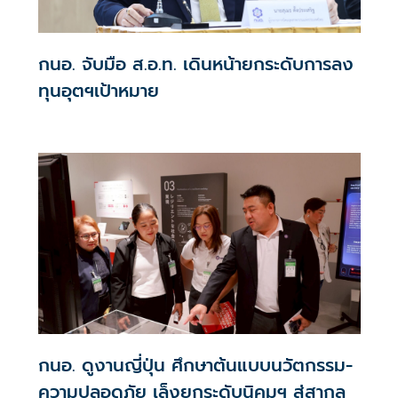
กนอ. จับมือ ส.อ.ท. เดินหน้ายกระดับการลง
ทุนอุตฯเป้าหมาย
กนอ. ดูงานญี่ปุ่น ศึกษาต้นแบบนวัตกรรม-
ความปลอดภัย เล็งยกระดับนิคมฯ สู่สากล