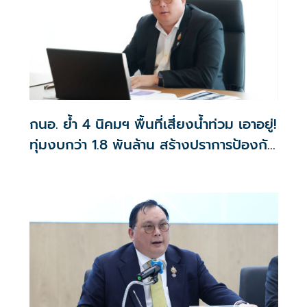
กนอ. ย้ำ 4 นิคมฯ พื้นที่เสี่ยงน้ำท่วม เอาอยู่!
ทุ่มงบกว่า 1.8 พันล้าน สร้างปราการป้องกัน
น้ำท่วม