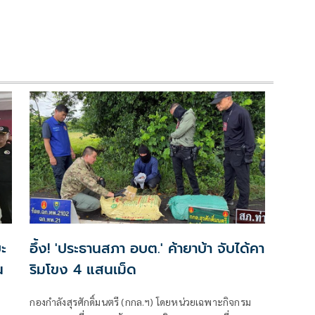
ะ
อึ้ง! 'ประธานสภา อบต.' ค้ายาบ้า จับได้คา
น
ริมโขง 4 แสนเม็ด
กองกำลังสุรศักดิ์มนตรี (กกล.ฯ) โดยหน่วยเฉพาะกิจกรม