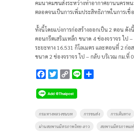
คมนาคมขนส่งระหว่างท่าอากาศยานนครพนม
ตลอดจนเป็นการเพิ่มประสิทธิภาพในการเช
ทั้งนี้โดยแบ่งการก่อสร้างออกเป็น 2 ตอน ดัง
คอนกรีตเสริมเหล็ก ขนาด 4 ช่องจราจร ไป – ก
ระยะทาง 16.531 กิโลเมตร และตอนที่ 2 ก่อ
ขนาด 2 ช่องจราจร ไป – กลับ บริเวณ กม.ที่ 
F
T
C
Li
S
ac
wi
o
n
h
e
tt
p
e
ar
b
er
y
e
o
Li
Tags
กรมทางหลวงชนบท
การขนส่ง
การเดินทาง
o
n
ผ่านสะพานมิตรภาพไทย-ลาว
สะพานมิตรภาพแห่งท
k
k