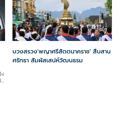
บวงสรวง'พญาศรีสัตตนาคราช' สืบสาน
ศรัทธา สัมผัสเสน่ห์วัฒนธรม
วีป
ดิน
น
มี