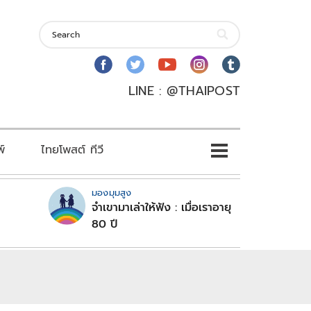
LINE : @THAIPOST
พ์
ไทยโพสต์ ทีวี
มองมุมสูง
จำเขามาเล่าให้ฟัง : เมื่อเราอายุ
80 ปี