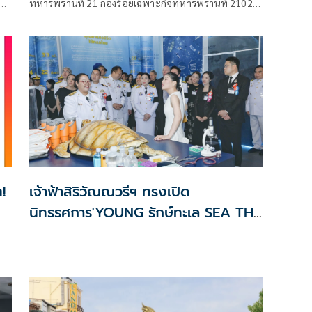
จ
ทหารพรานที่ 21 กองร้อยเฉพาะกิจทหารพรานที่ 2102
(ฉก.ทพ.21 ร้อย.ฉก.ทพ.2102) ต.ไชยบุรี อ.ท่าอุเทน
จ.นครพนม
!
เจ้าฟ้าสิริวัณณวรีฯ ทรงเปิด
นิทรรศการ'YOUNG รักษ์ทะเล SEA THE
CHANGE'