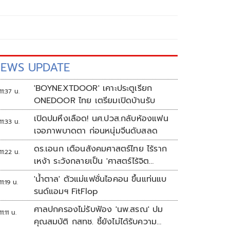
EWS UPDATE
'BOYNEXTDOOR' เคาะประตูเรียก
11:37 น.
ONEDOOR ไทย เตรียมเปิดบ้านรับ
เปิดปมหึงเลือด! นศ.ปวส.กลับห้องแฟน
11:33 น.
เจอภาพบาดตา ก่อนหนุ่มจีนดับสลด
ดร.เอนก เตือนสังคมศาสตร์ไทย ไร้ราก
11:22 น.
เหง้า ระวังกลายเป็น 'ศาสตร์ไร้จิต
วิญญาณ'
'น้ำตาล' ตัวแม่แฟชั่นไอคอน ขึ้นแท่นแบ
11:19 น.
รนด์แอมฯ FitFlop
ศาลปกครองไม่รับฟ้อง 'นพ.สรณ' ปม
11:11 น.
คุณสมบัติ กสทช. ชี้ยังไม่ได้รับความ