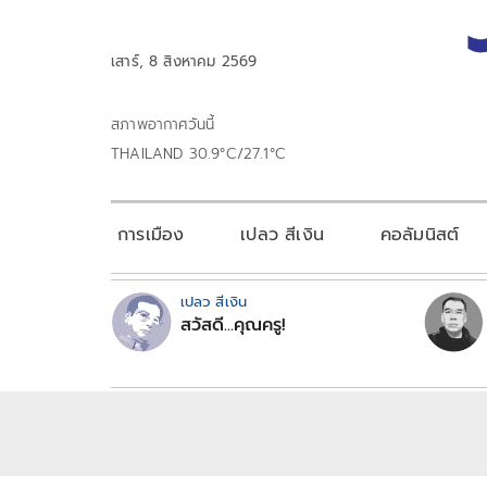
เสาร์, 8 สิงหาคม 2569
สภาพอากาศวันนี้
THAILAND 30.9°C/27.1°C
การเมือง
เปลว สีเงิน
คอลัมนิสต์
เปลว สีเงิน
สวัสดี...คุณครู!