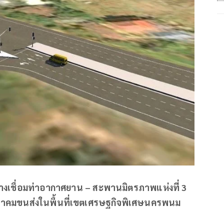
างเชื่อมท่าอากาศยาน – สะพานมิตรภาพแห่งที่ 3
มนาคมขนส่งในพื้นที่เขตเศรษฐกิจพิเศษนครพนม