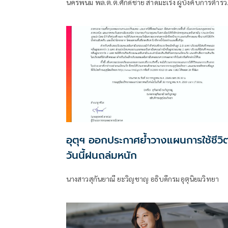
นครพนม พล.ต.ต.ศักดิ์ชาย สาดมะเริง ผู้บังคับการตำรว
ภูธรจังหวัดนครพนม (ผบก.ภ.จว.นครพนม) พ.ต.ท.ณรา
ยุทธ ไตรยสุทธิ์ รองผู้กำกับสืบสวนตำรวจภูธรจังหวัด
นครพนม
อุตุฯ ออกประกาศย้ำวางแผนการใช้ชีวิต
วันนี้ฝนถล่มหนัก
นางสาวสุกันยาณี ยะวิญชาญ อธิบดีกรมอุตุนิยมวิทยา