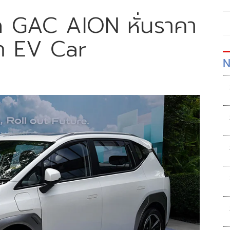
ด GAC AION หั่นราคา
ึก EV Car
N