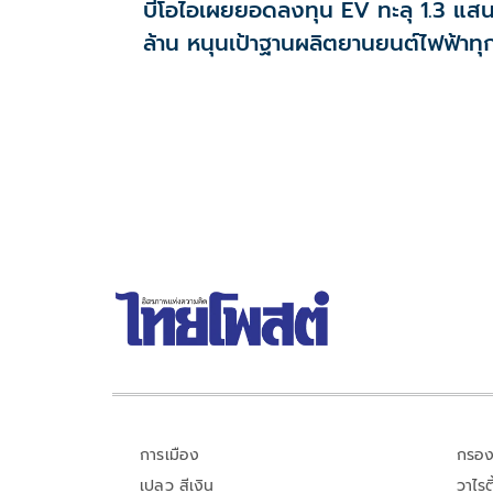
บีโอไอเผยยอดลงทุน EV ทะลุ 1.3 แส
ล้าน หนุนเป้าฐานผลิตยานยนต์ไฟฟ้าทุ
เทคโนโลยี
การเมือง
กรอง
เปลว สีเงิน
วาไรตี