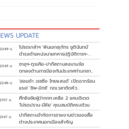
EWS UPDATE
โปรดเกล้าฯ 'พันเอกสุภัทร ชูตินันทน์'
23:49 น.
ดำรงตำแหน่งนายทหารปฏิบัติการฯ-
พระราชทานยศ 'พลตรี'
ซาอุฯ-ตุรเคีย-ปากีสถานลงนามข้อ
23:45 น.
ตกลงด้านการป้องกันประเทศท่ามกลาง
สงครามในภูมิภาค
'ฮอนด้า เรซซิ่ง ไทยแลนด์' เปิดฉากร้อน
22:46 น.
แรง! 'ชิพ-มิกซ์' กดเวลาติดหัว
แถว ARRC สนาม 4 ที่มัลดาลิกา
ศึกชิงชัยผู้ว่ากกท.เหลือ 2 แคนดิเดต
21:57 น.
'โปรดปราน-มีชัย' คุณสมบัติครบถ้วน
ปากีสถานจำกัดการรายงานข่าวของสื่อ
21:47 น.
ต่างประเทศนอกเมืองสำคัญ