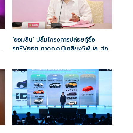
‘ออมสิน’ ปลื้มโครงการปล่อยกู้ซื้อ
รถEVฮอต คาดก.ค.นี้เกลี้ยง5พันล. จ่อ
ยม
คุยคลังลุยเฟส2