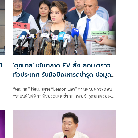
ี
'ศุภมาส' เข้มตลาด EV สั่ง สคบ.ตรวจ
ทั่วประเทศ รับมือปัญหารถชำรุด-ข้อมูล
ไม่ครบ
“ศุภมาส” ใช้แนวทาง “Lemon Law” ส่ง สคบ. ตรวจสอบ
“รถยนต์ไฟฟ้า” ทั่วประเทศ ย้ำ หากพบชำรุดบกพร่อง-
แสดงฉลากไม่ครบ ดำเนินคดีทันที