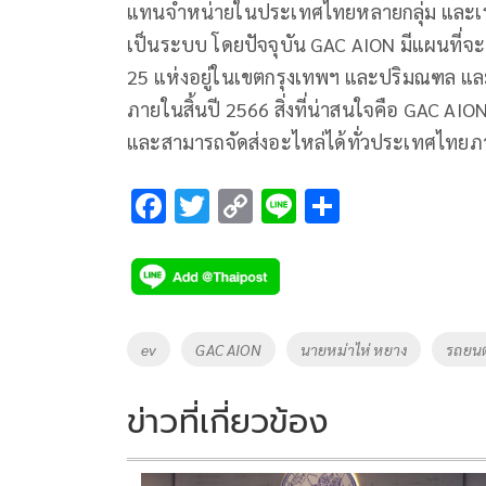
แทนจำหน่ายในประเทศไทยหลายกลุ่ม และเร่ง
เป็นระบบ โดยปัจจุบัน GAC AION มีแผนที่จะ
25 แห่งอยู่ในเขตกรุงเทพฯ และปริมณฑล และตั้
ภายในสิ้นปี 2566 สิ่งที่น่าสนใจคือ GAC AIO
และสามารถจัดส่งอะไหล่ได้ทั่วประเทศไทยภา
F
T
C
Li
S
ac
wi
o
n
h
e
tt
p
e
ar
b
er
y
e
o
Li
Tags
ev
GAC AION
นายหม่าไห่ หยาง
รถยนต
o
n
k
k
ข่าวที่เกี่ยวข้อง