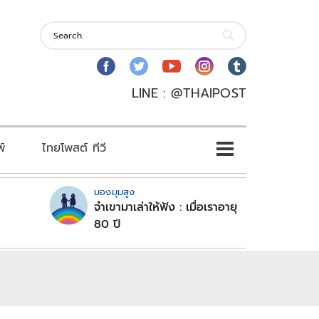
LINE : @THAIPOST
พ์
ไทยโพสต์ ทีวี
มองมุมสูง
จำเขามาเล่าให้ฟัง : เมื่อเราอายุ
80 ปี