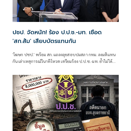
ปชป. จัดหนัก! ร้อง ป.ป.ช.-มท. เชือด
'สก.ส้ม' เสียบบัตรแทนกัน
'โฆษก ปชป.' พร้อม สก. แถลงลุยสอบปมสภา กทม. ลงมติแทน
กัน เล่าเหตุการณ์วินาทีโหวต เตรียมร้อง ป.ป.ช.-มท. ย้ำไม่ได้
กลั่นแกล้งทางการเมือง แต่ต้องร่วมสร้างความโปร่งใส