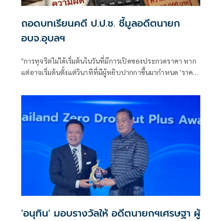
ถอดบทเรียนคดี ป.ป.ช. ชี้มูลอดีตนายก
อบจ.อุบลฯ
"การทุจริตไม่ได้เริ่มต้นในวันที่มีการเปิดซองประกวดราคา หาก
แต่อาจเริ่มต้นตั้งแต่วินาทีที่มีผู้หยิบปากกาขึ้นมากำหนด 'ราคา
กลาง' ของโครงการ"
'อนุทิน' มอบรางวัลให้ อดีตนายกฯเศรษฐา ผู้