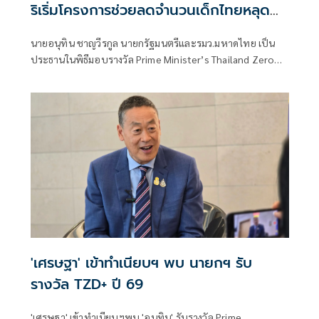
ริเริ่มโครงการช่วยลดจำนวนเด็กไทยหลุด
ระบบการศึกษา
นายอนุทิน ชาญวีรกูล นายกรัฐมนตรีและรมว.มหาดไทย เป็น
ประธานในพิธีมอบรางวัล Prime Minister’s Thailand Zero
Dropout Plus Awards (TZD+) ประจำปี พ.ศ. 2569 โดยมี
นายเศรษฐา ทวีสิน อดีตนายกรัฐมนตรี เข้ารับรางวัลเกียรติยศ
เพื่อยกย่องเชิดชูเกียรติ ในฐานะผู้ริเริ่มผลักดันโครงการ
Thailand Zero Dropout ให้เป็นวาระแห่งชาติ คืนโอกาสและ
อนาคตให้เด็กและเยาวชนนอกระบบการศึกษาไทย
'เศรษฐา' เข้าทำเนียบฯ พบ นายกฯ รับ
รางวัล TZD+ ปี 69
'เศรษฐา' เข้าทำเนียบฯพบ 'อนุทิน' รับรางวัล Prime