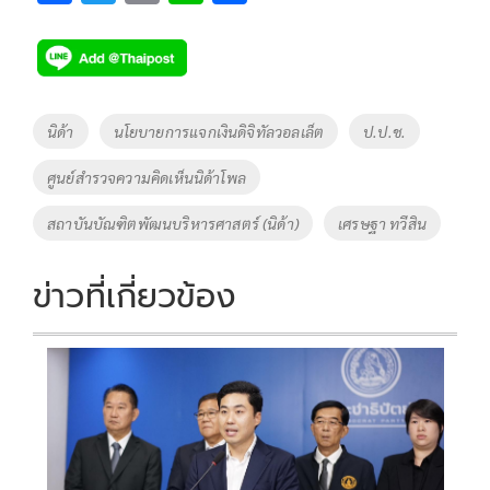
ac
wi
o
n
h
e
tt
p
e
ar
b
er
y
e
o
Li
Tags
นิด้า
นโยบายการแจกเงินดิจิทัลวอลเล็ต
ป.ป.ช.
o
n
ศูนย์สำรวจความคิดเห็นนิด้าโพล
k
k
สถาบันบัณฑิตพัฒนบริหารศาสตร์ (นิด้า)
เศรษฐา ทวีสิน
ข่าวที่เกี่ยวข้อง