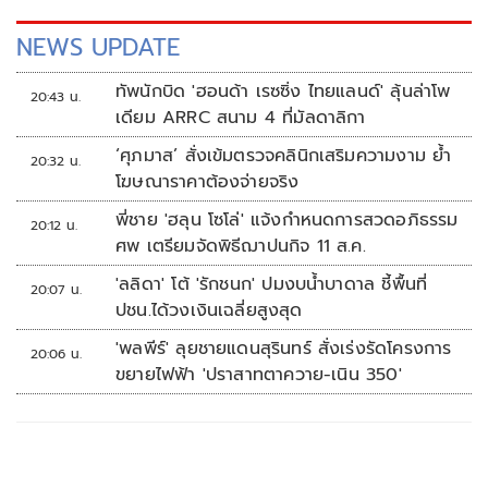
NEWS UPDATE
ทัพนักบิด 'ฮอนด้า เรซซิ่ง ไทยแลนด์' ลุ้นล่าโพ
20:43 น.
เดียม ARRC สนาม 4 ที่มัลดาลิกา
‘ศุภมาส’ สั่งเข้มตรวจคลินิกเสริมความงาม ย้ำ
20:32 น.
โฆษณาราคาต้องจ่ายจริง
พี่ชาย 'ฮลุน โซโล่' แจ้งกำหนดการสวดอภิธรรม
20:12 น.
ศพ เตรียมจัดพิธีฌาปนกิจ 11 ส.ค.
'ลลิดา' โต้ 'รักชนก' ปมงบน้ำบาดาล ชี้พื้นที่
20:07 น.
ปชน.ได้วงเงินเฉลี่ยสูงสุด
'พลพีร์' ลุยชายแดนสุรินทร์ สั่งเร่งรัดโครงการ
20:06 น.
ขยายไฟฟ้า 'ปราสาทตาควาย-เนิน 350'