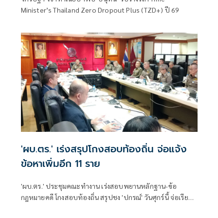
Minister’s Thailand Zero Dropout Plus (TZD+) ปี 69
'ผบ.ตร.' เร่งสรุปโกงสอบท้องถิ่น จ่อแจ้ง
ข้อหาเพิ่มอีก 11 ราย
'ผบ.ตร.' ประชุมคณะทำงาน เร่งสอบพยานหลักฐาน-ข้อ
กฎหมายคดี โกงสอบท้องถิ่น สรุปชง 'ปกรณ์' วันศุกร์นี้ จ่อเรียกผู้
เกี่ยวข้องอีก 11 คน เข้ารับทราบข้อกล่าวหา