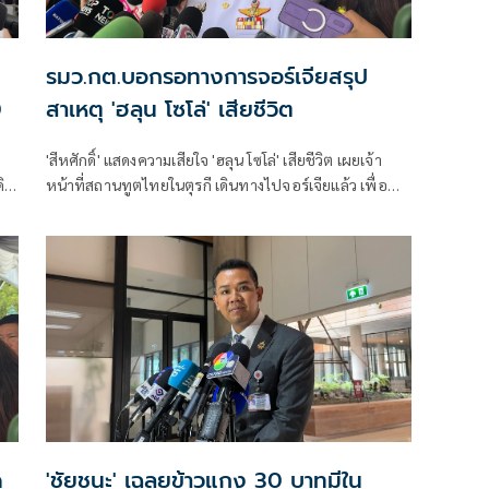
รมว.กต.บอกรอทางการจอร์เจียสรุป
0
สาเหตุ 'ฮลุน โซโล่' เสียชีวิต
'สีหศักดิ์' แสดงความเสียใจ 'ฮลุน โซโล่' เสียชีวิต เผยเจ้า
ดิน
หน้าที่สถานทูตไทยในตุรกี เดินทางไปจอร์เจียแล้ว เพื่อ
ติดตามความคืบหน้า ส่วนสาเหตุขอรอการสืบสวน
ด
'ชัยชนะ' เฉลยข้าวแกง 30 บาทมีใน