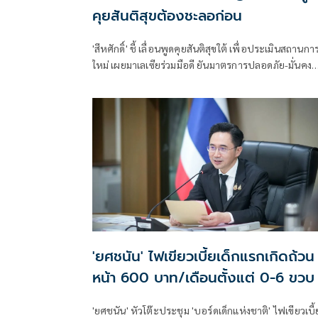
คุยสันติสุขต้องชะลอก่อน
'สีหศักดิ์' ชี้ เลื่อนพูดคุยสันติสุขใต้ เพื่อประเมินสถานกา
ใหม่ เผยมาเลเซียร่วมมือดี ยันมาตรการปลอดภัย-มั่นคง
ต้องเข้มขึ้น เผยเหตุรุนแรงไม่เกี่ยวต่างชาติ
'ยศชนัน' ไฟเขียวเบี้ยเด็กแรกเกิดถ้วน
หน้า 600 บาท/เดือนตั้งแต่ 0-6 ขวบ
'ยศชนัน' หัวโต๊ะประชุม 'บอร์ดเด็กแห่งชาติ' ไฟเขียวเบี้