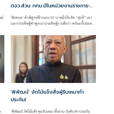
ตจว.ส่วน กทม.มีในหน่วยงานราชการ-
โรงเรียน
รณ์
'ชัยชนะ' ท้าพิสูจน์ข้าวแกง 30 บาทมีจริง อัด “ศุภจี“ เอา
เวลาประดิษฐ์คำพูด มาประดิษฐ์งานดีกว่า พร้อมจี้เร่งลด
ราคาสินค้าตามต้นทุนพลังงานที่ลดลง-วางมาตรการ
รองรับผลไม้ภาคใต้ก่อนล้นตลาด
'พิพัฒน์' งัดไม้แข็งสั่งผู้รับเหมาทำ
ประกัน!
ย
'พิพัฒน์' งัดไม้แข็ง คุมรับเหมาทิ้งงาน-บังคับทำประกัน