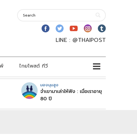
LINE : @THAIPOST
พ์
ไทยโพสต์ ทีวี
มองมุมสูง
จำเขามาเล่าให้ฟัง : เมื่อเราอายุ
80 ปี