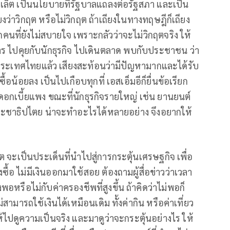
ลเล็ต เป็นนโยบายที่รัฐบาลแถลงต่อรัฐสภา และเป็น
่าวิกฤต หรือไม่วิกฤต ถ้าเถียงในทางทฤษฎีก็เถียง
คนที่ยังไม่สบายใจ เพราะกลัวว่าจะไม่วิกฤตจริง ให้
าร ไปคุยกับนักธุรกิจ ไปเดินตลาด พบกับประชาชน ว่า
ประเทศไทยแล้ว เสียงสะท้อนว่ามีปัญหามากและได้รับ
ซื้อน้อยลง เป็นไปเกือบทุกที่ เอสเอ็มอีก็ยื่นข้อเรียก
ะดอกเบี้ยแพง ขณะที่นักธุรกิจรายใหญ่ เช่น ยานยนต์
ประชาธิปไตย น่าจะทำอะไรได้หลายอย่าง จึงอยากให้
ต จะเป็นประเด็นที่นำไปสู่การกระตุ้นเศรษฐกิจ เพื่อ
ซื้อ ไม่มีเงินออกมาใช้สอย ต้องถามผู้สื่อข่าวว่าเวลา
พอหรือไม่กับค่าครองชีพที่สูงขึ้น ถ้าคิดว่าไม่พอก็
ามารถใช้เงินได้เหมือนเดิม ทั้งค่ากิน หรือค่าเที่ยว
้ไปดูความเป็นจริง และมาดูว่าจะกระตุ้นอย่างไร ให้