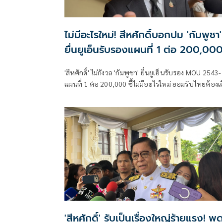
ไม่มีอะไรใหม่! สีหศักดิ์บอกปม 'กัมพูชา'
ยื่นยูเอ็นรับรองแผนที่ 1 ต่อ 200,00
'สีหศักดิ์' ไม่กังวล 'กัมพูชา' ยื่นยูเอ็นรับรอง MOU 2543-
แผนที่ 1 ต่อ 200,000​ ชี้ไม่มีอะไรใหม่ ยอมรับไทยต้องเ
หน้า UNCLOS หลัง 'กัมพูชา' เมินเจรจาทวิภาคี เตือน
กรรมการสิทธิฯระวังตกเป็นเครื่องมือเขมร​
'สีหศักดิ์' รับเป็นเรื่องใหญ่ร้ายแรง! พู