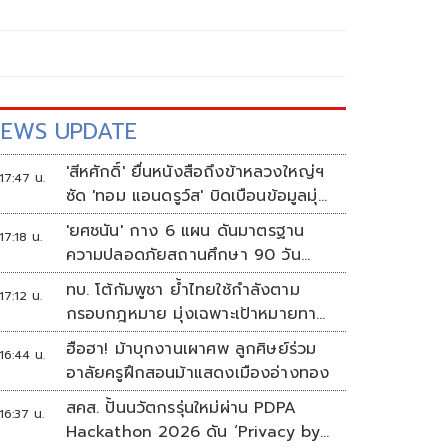
EWS UPDATE
'สีหศักดิ์' ยื่นหนังสือถึงข้าหลวงใหญ่ฯ
17:47 น.
ซัด 'ทอม แอนดรูว์ส' บิดเบือนข้อมูลมุ่ง
แสวงหาผลประโยชน์ทางการเมือง
'ยศชนัน' กาง 6 แผน ดันมาตรฐาน
17:18 น.
ความปลอดภัยสถานศึกษา 90 วัน
ป้องกันก่อเหตุรุนแรง
ทบ. โต้กัมพูชา ย้ำไทยใช้กำลังตาม
17:12 น.
กรอบกฎหมาย มุ่งเฉพาะเป้าหมายทาง
ทหาร
ฮือฮา! ม้าบุกงานเผาศพ ลูกศิษย์ร่วม
16:44 น.
อาลัยครูฝึกสอนม้าแสดงเมืองอ่างทอง
สคส. ปั้นนวัตกรรุ่นใหม่ผ่าน PDPA
16:37 น.
Hackathon 2026 ดัน ‘Privacy by