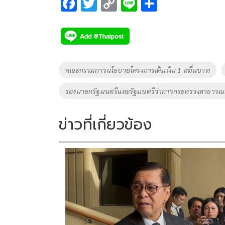
F
T
C
Li
S
ac
wi
o
n
h
e
tt
p
e
ar
b
er
y
e
o
Li
Tags
คณะกรรมการนโยบายโครงการเติมเงิน 1 หมื่นบาท
o
n
รองนายกรัฐมนตรีและรัฐมนตรีว่าการกระทรวงสาธารณ
k
k
ข่าวที่เกี่ยวข้อง