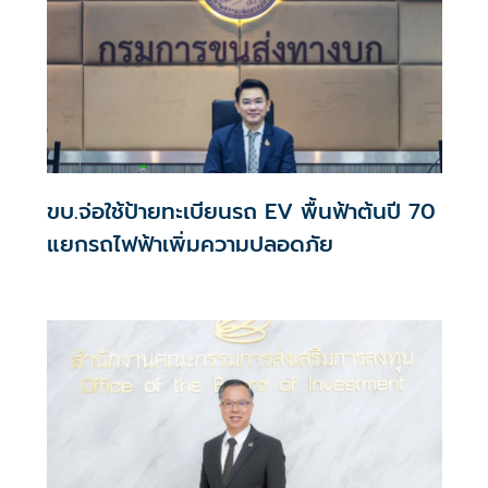
ขบ.จ่อใช้ป้ายทะเบียนรถ EV พื้นฟ้าต้นปี 70
แยกรถไฟฟ้าเพิ่มความปลอดภัย