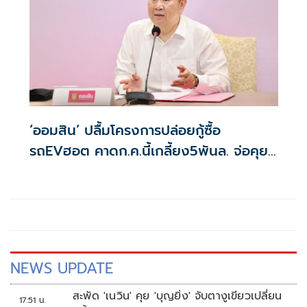
‘ออมสิน’ ปลื้มโครงการปล่อยกู้ซื้อ
รถEVฮอต คาดก.ค.นี้เกลี้ยง5พันล. จ่อคุย
คลังลุยเฟส2
NEWS UPDATE
สะพัด 'เนวิน' คุย 'บุญยิ่ง' จับตางูเขียวเปลี่ยน
17:51 น.