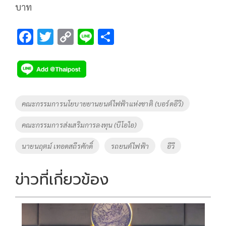
บาท
F
T
C
Li
S
ac
wi
o
n
h
e
tt
p
e
ar
b
er
y
e
o
Li
Tags
คณะกรรมการนโยบายยานยนต์ไฟฟ้าแห่งชาติ (บอร์ดอีวี)
o
n
คณะกรรมการส่งเสริมการลงทุน (บีโอไอ)
k
k
นายนฤตม์ เทอดสถีรศักดิ์
รถยนต์ไฟฟ้า
อีวี
ข่าวที่เกี่ยวข้อง