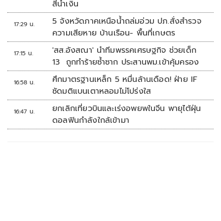
สีน้ำเงิน
5 จังหวัดภาคเหนือน้ำถล่มอ่วม ปภ.สั่งสำรวจ
17:29 น.
ความเสียหาย บ้านเรือน- พื้นที่เกษตร
'สส.อังสณา' นำทีมพรรคเศรษฐกิจ ช่วยเด็ก
17:15 น.
13 ถูกทำร้ายซ้ำซาก ประสานพม.เข้าคุ้มครอง
ศึกมาตรฐานเหล็ก 5 หมื่นล้านเดือด! ฝ่าย IF
16:58 น.
ซัดมติแบนเตาหลอมไม่โปร่งใส
ยกเลิกเที่ยวบินและเร่งอพยพในจีน พายุไต้ฝุ่น
16:47 น.
ดอลฟินกำลังใกล้เข้ามา