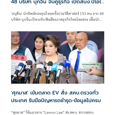
48 บริษัท บุกจีน จับคู่ธุรกิจ เปิดสนง.บีโอไอ
แห่งที่ 4
'อนุทิน' นำทัพนักลงทุนไทยครั้งประวัติศาสตร์ 153 คน จาก 48
บริษัท บุกจีน เปิดวงรับฟังเสียงภาคธุรกิจไทยโดยตรง เพื่อนำข้อ
เสนอเป็นวาระหารือกับรัฐบาลจีน พร้อมจัดกิจกรรมจับคู่ธุรกิจ
และเปิดสำนักงานบีโอไอแห่งที่ 4 ที่นครเฉิงตู รองรับการลงทุน
อุตสาหกรรมเทคโนโลยีขั้นสูงและพลังงานสะอาด
'ศุภมาส' เข้มตลาด EV สั่ง สคบ.ตรวจทั่ว
ประเทศ รับมือปัญหารถชำรุด-ข้อมูลไม่ครบ
“ศุภมาส” ใช้แนวทาง “Lemon Law” ส่ง สคบ. ตรวจสอบ