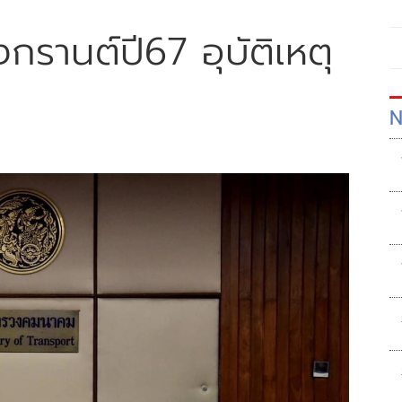
งกรานต์ปี67 อุบัติเหตุ
N