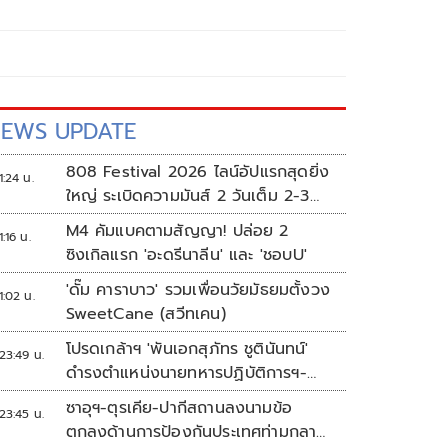
EWS UPDATE
808 Festival 2026 ไลน์อัปแรกสุดยิ่ง
1:24 น.
ใหญ่ ระเบิดความมันส์ 2 วันเต็ม 2-3
ต.ค.นี้
M4 คัมแบคตามสัญญา! ปล่อย 2
1:16 น.
ซิงเกิลแรก 'อะดรีนาลีน' และ 'ชอบU'
'ดั๊ม คาราบาว' รวมเพื่อนวัยมัธยมตั้งวง
1:02 น.
SweetCane (สวีทเคน)
โปรดเกล้าฯ 'พันเอกสุภัทร ชูตินันทน์'
23:49 น.
ดำรงตำแหน่งนายทหารปฏิบัติการฯ-
พระราชทานยศ 'พลตรี'
ซาอุฯ-ตุรเคีย-ปากีสถานลงนามข้อ
23:45 น.
ตกลงด้านการป้องกันประเทศท่ามกลาง