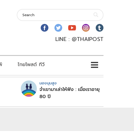
LINE : @THAIPOST
พ์
ไทยโพสต์ ทีวี
มองมุมสูง
จำเขามาเล่าให้ฟัง : เมื่อเราอายุ
80 ปี