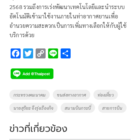
2568 รวมถึงการเร่งพัฒนาเทคโนโลยีและนำระบบ
อัตโนมัติเข้ามาใช้งานภายในท่าอากาศยานเพื่อ
อำนวยความสะดวกเป็นการเพิ่มทางเลือกให้กับผู้ใช้
บริการด้วย
F
T
C
Li
S
ac
wi
o
n
h
e
tt
p
e
ar
b
er
y
e
o
Li
Tags
กระทรวงคมนาคม
ขนส่งทางอากาศ
ท่องเที่ยว
o
n
นายสุริยะ จึงรุ่งเรืองกิจ
สนามบินกระบี่
สายการบิน
k
k
ข่าวที่เกี่ยวข้อง