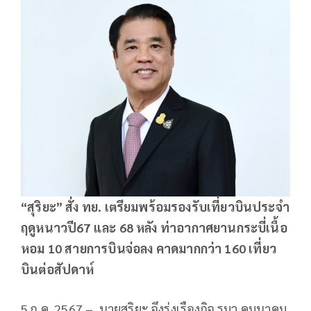
“สุริยะ” สั่ง ทย. เตรียมพร้อมรองรับเที่ยวบินประจำ
ฤดูหนาวปี67
และ 68
หลัง ท่าอากาศยานกระบี่เนื้อ
หอม 10
สายการบินจ่อลง คาดมากกว่า 160
เที่ยว
บินต่อสัปดาห์
5 ก.ค. 2567 – นายสุริยะ จึงรุ่งเรืองกิจ รมว.คมนาคม