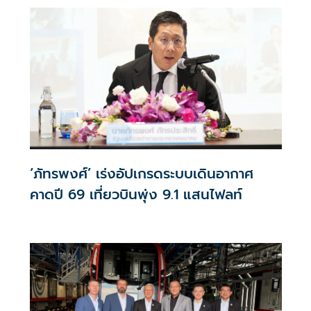
‘ภัทรพงศ์’ เร่งอัปเกรดระบบเดินอากาศ
คาดปี 69 เที่ยวบินพุ่ง 9.1 แสนไฟลท์