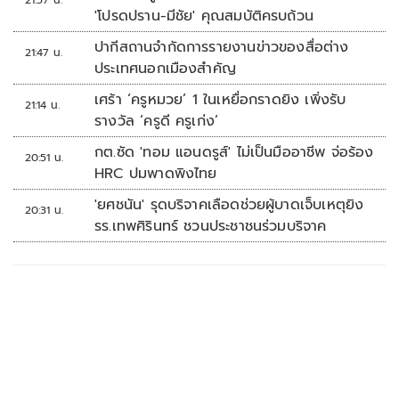
'โปรดปราน-มีชัย' คุณสมบัติครบถ้วน
ปากีสถานจำกัดการรายงานข่าวของสื่อต่าง
21:47 น.
ประเทศนอกเมืองสำคัญ
เศร้า ‘ครูหมวย’ 1 ในเหยื่อกราดยิง เพิ่งรับ
21:14 น.
รางวัล ‘ครูดี ครูเก่ง’
กต.ซัด 'ทอม แอนดรูส์' ไม่เป็นมืออาชีพ จ่อร้อง
20:51 น.
HRC ปมพาดพิงไทย
'ยศชนัน' รุดบริจาคเลือดช่วยผู้บาดเจ็บเหตุยิง
20:31 น.
รร.เทพศิรินทร์ ชวนประชาชนร่วมบริจาค