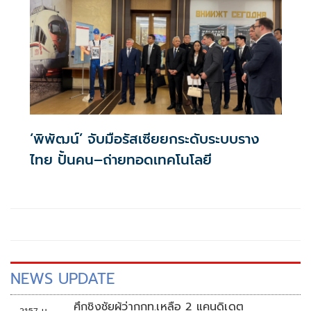
‘พิพัฒน์’ จับมือรัสเซียยกระดับระบบราง
ไทย ปั้นคน–ถ่ายทอดเทคโนโลยี
NEWS UPDATE
ศึกชิงชัยผู้ว่ากกท.เหลือ 2 แคนดิเดต
21:57 น.