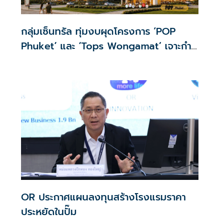
กลุ่มเซ็นทรัล ทุ่มงบผุดโครงการ ‘POP
Phuket’ และ ‘Tops Wongamat’ เจาะกำ
ลังซื้อไฮเอนด์ใจกลางเชิงทะเลและวงศ์
อมาตย์
OR ประกาศแผนลงทุนสร้างโรงแรมราคา
ประหยัดในปั๊ม