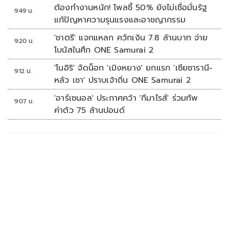
ต้องทำงานหนัก! โพลชี้ 50% ยังไม่เชื่อมั่นรัฐ
9:49 น.
แก้ปัญหาความรุนแรงและอาชญากรรม
'ชาตรี' แจกแหลก ควักเงิน 7.8 ล้านบาท จ่าย
9:20 น.
โบนัสในศึก ONE Samurai 2
'โนอิริ' จัดน็อก 'เมิงหยาง' ยกแรก 'เซียซารานี-
9:12 น.
หลัว เชา' ปราบเจ้าถิ่น ONE Samurai 2
'อาร์เซนอล' ประกาศคว้า 'กีมาไรส์' ร่วมทัพ
9:07 น.
ค่าตัว 75 ล้านปอนด์