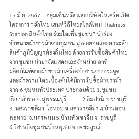
15 มี.ค. 2567 – กลุ่มเซ็นทรัล และบริษัทในเครือ เปิด
โครงการ “ฮักไทย เสน่ห์วิถีไทยสไตล์ใหม่ Thainess
Station สินค้าไทย ร่วมใจเพื่อชุมชน” นำร่อง
จำหน่ายผ้าขาวม้าจากชุมชน มุ่งต่อยอดและยกระดับ
สินค้าภูมิปัญญาท้องถิ่นไทย ด้วยการรับซื้อสินค้าไทย
จากชุมชน นำมาจัดแสดงและจำหน่าย อาทิ
ผลิตภัณฑ์จากผ้าขาวม้า เครื่องจักสานจากกระจูด
และผ้าคราม โดยเบื้องต้นได้มีการรับซื้อผ้าขาวม้า
จาก 6 ชุมชนทั่วประเทศ ประกอบด้วย 1.ชุมชน
กัลยาผ้าทอ จ. สุพรรณบุรี 2.อิมปานิ จ.ราชบุรี
3. นครราชสีมา โอทอป จ.นครราชสีมา 4.บ้านดอน
พะทาย จ.นครพนม 5.บ้านหัวเขาจีน จ. ราชบุรี
6.วิสาหกิจชุมชนบ้านพุเตย จ.เพชรบูรณ์