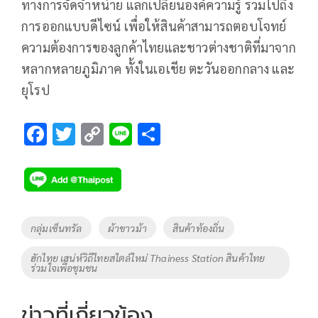
ทางการจัดจำหน่าย แลกเปลี่ยนองค์ความรู้ รวมไปถึง
การออกแบบดีไซน์ เพื่อให้สินค้าสามารถตอบโจทย์
ความต้องการของลูกค้าไทยและชาวต่างชาติที่มาจาก
หลากหลายภูมิภาค ทั้งในเอเชีย ตะวันออกกลาง และ
ยุโรป
F
T
C
Li
S
ac
wi
o
n
h
e
tt
p
e
ar
b
er
y
e
o
Li
Tags
กลุ่มเซ็นทรัล
ผ้าขาวม้า
สินค้าท้องถิ่น
o
n
ฮักไทย เสน่ห์วิถีไทยสไตล์ใหม่ Thainess Station สินค้าไทย
k
k
ร่วมใจเพื่อชุมชน
ข่าวที่เกี่ยวข้อง