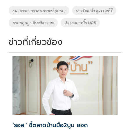
o
Li
Tags
ธนาคารอาคารสงเคราะห์ (ธอส.)
นางรัดเกล้า สุวรรณคีรี
o
n
นายกฤษฎา จีนะวิจารณะ
อัตราดอกเบี้ย MRR
k
k
ข่าวที่เกี่ยวข้อง
‘ธอส.’ ชี้ตลาดบ้านมือ2บูม ยอด