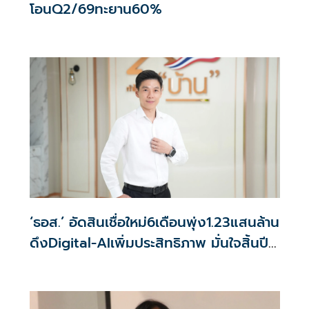
โอนQ2/69ทะยาน60%
‘ธอส.’ อัดสินเชื่อใหม่6เดือนพุ่ง1.23แสนล้าน
ดึงDigital-AIเพิ่มประสิทธิภาพ มั่นใจสิ้นปี
ผลงานฉลุย