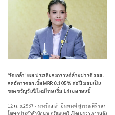
'รัดเกล้า' เผย ประเดิมสงกรานต์​ด้วยข่าวดี​ ธอส.
ลดอัตราดอกเบี้ย MRR 0.105% ต่อปี มอบเป็น
ของขวัญวันปีใหม่ไทย​ เริ่ม 14 เมษายนนี้
12 เม.ย.2567 - นางรัดเกล้า อินทวงศ์ สุวรรณคีรี รอง
โฆษกประจำสำนักนายกรัฐมนตรี เปิดเผยว่า ภายหลัง