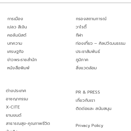
การเมือง
กรองสถานการณ์
เปลว สีเงิน
วาไรตี้
คอลัมนิสต์
กีฬา
บทความ
ท่องเที่ยว – ศิลปวัฒนธรรม
เศรษฐกิจ
ประชาสัมพันธ์
ข่าวพระราชสำนัก
ภูมิภาค
หนังสือพิมพ์
สิ่งแวดล้อม
ต่างประเทศ
PR & PRESS
อาชญากรรม
เกี่ยวกับเรา
X-CITE
ติดต่อและ สนับสนุน
ยานยนต์
สาธารณสุข-คุณภาพชีวิต
Privacy Policy