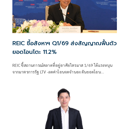
REIC ชี้อสังหาฯ Q1/69 ส่งสัญญาณฟื้นตัว
ยอดโอนโตะ 11.2%
REIC ชี้สถานการณ์ตลาดที่อยู่อาศัยไตรมาส 1/69 ได้แรงหนุน
จากมาตรการรัฐ LTV -ลดค่าโอนจดจำนอง ดันยอดโอน
กรรมสิทธิ์เพิ่มขึ้น 11.2% ชี้บ้านใหม่ราคาขึ้นคนเน้นซื้อบ้านมือ
สอง คาดทั้งปี 69 ยอดโอนติดลบ 1.1% หวังมาตรการรัฐช่วย
หนุน ด้านแบงก์แห่แข่งตลาดรีไฟแนนซ์