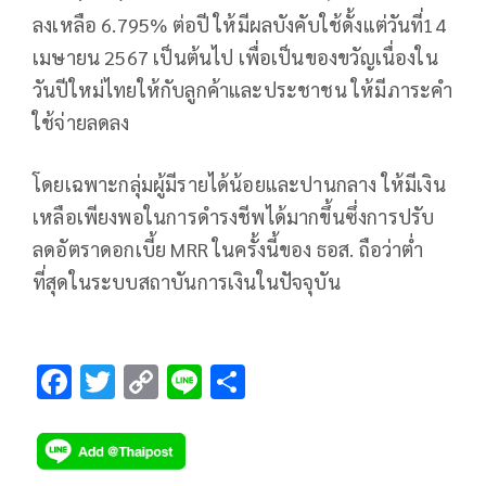
ลงเหลือ 6.795% ต่อปี ให้มีผลบังคับใช้ดั้งแต่วันที่14
เมษายน 2567 เป็นต้นไป เพื่อเป็นของขวัญเนื่องใน
วันปีใหม่ไทยให้กับลูกค้าและประชาชน ให้มีภาระคำ
ใช้จ่ายลดลง
โดยเฉพาะกลุ่มผู้มีรายได้น้อยและปานกลาง ให้มีเงิน
เหลือเพียงพอในการดำรงชีพได้มากขึ้นซึ่งการปรับ
ลดอัตราดอกเบี้ย MRR ในครั้งนี้ของ ธอส. ถือว่าต่ำ
ที่สุดในระบบสถาบันการเงินในปัจจุบัน
F
T
C
Li
S
ac
wi
o
n
h
e
tt
p
e
ar
b
er
y
e