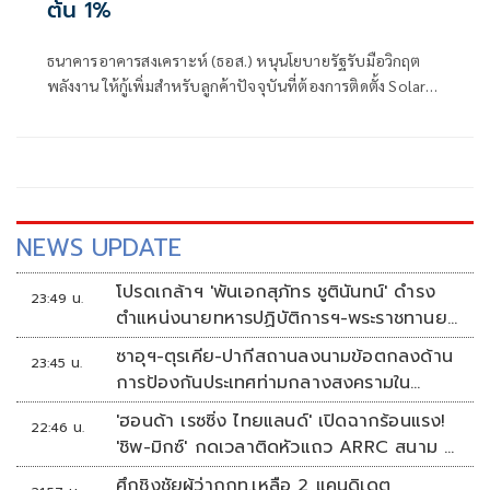
ต้น 1%
ธนาคารอาคารสงเคราะห์ (ธอส.) หนุนโยบายรัฐรับมือวิกฤต
พลังงาน ให้กู้เพิ่มสำหรับลูกค้าปัจจุบันที่ต้องการติดตั้ง Solar
Roof อัตราดอกเบี้ยเริ่มต้น 1.00% ต่อปี ผ่อนชำระเงินงวดเพียง
2,900 บาท สามารถยื่นคำขอกู้ได้ตั้งแต่วันนี้ที่ ธอส. ทุกสาขาทั่ว
ประเทศ
NEWS UPDATE
โปรดเกล้าฯ 'พันเอกสุภัทร ชูตินันทน์' ดำรง
23:49 น.
ตำแหน่งนายทหารปฏิบัติการฯ-พระราชทานยศ
'พลตรี'
ซาอุฯ-ตุรเคีย-ปากีสถานลงนามข้อตกลงด้าน
23:45 น.
การป้องกันประเทศท่ามกลางสงครามใน
ภูมิภาค
'ฮอนด้า เรซซิ่ง ไทยแลนด์' เปิดฉากร้อนแรง!
22:46 น.
'ชิพ-มิกซ์' กดเวลาติดหัวแถว ARRC สนาม 4
ที่มัลดาลิกา
ศึกชิงชัยผู้ว่ากกท.เหลือ 2 แคนดิเดต