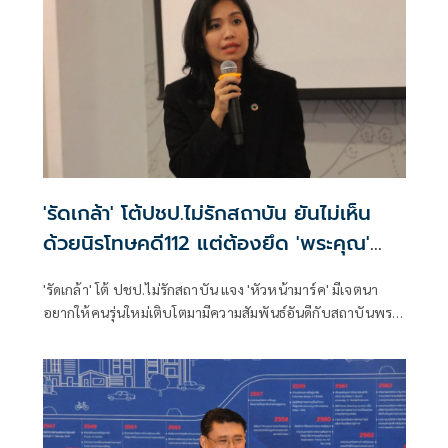
'รัดเกล้า' โต้ปชป.ไม่รักสถาบัน ยันไม่เห็น
ด้วยนิรโทษคดี112 แต่ต้องยึด 'พระคุณ'
มากกว่า 'พระเดช'
'รัดเกล้า' โต้ ปชป.ไม่รักสถาบัน แจง 'หัวหน้ามาร์ค' มีเจตนา
อยากให้คนรุ่นใหม่เติบโตมามีความสัมพันธ์อันดีกับสถาบันพระ
มหากษัตย์ ลั่นใครทำผิดม.112 ไม่ได้ แต่ควรยึด'พระคุณ'ให้
โอกาสกลับตัวมากกว่า'พระเดช' ยันปชป.ไม่ได้เห็นด้วยกับการ
นิรโทษผู้ทำผิดคดี 112 แต่ต้องทำอย่างมีสติ