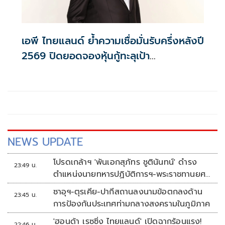
เอพี ไทยแลนด์ ย้ำความเชื่อมั่นรับครึ่งหลังปี
2569 ปิดยอดจองหุ้นกู้ทะลุเป้า
Oversubscription 6,300 ล้านบาท
NEWS UPDATE
โปรดเกล้าฯ 'พันเอกสุภัทร ชูตินันทน์' ดำรง
23:49 น.
ตำแหน่งนายทหารปฏิบัติการฯ-พระราชทานยศ
'พลตรี'
ซาอุฯ-ตุรเคีย-ปากีสถานลงนามข้อตกลงด้าน
23:45 น.
การป้องกันประเทศท่ามกลางสงครามในภูมิภาค
'ฮอนด้า เรซซิ่ง ไทยแลนด์' เปิดฉากร้อนแรง!
22:46 น.