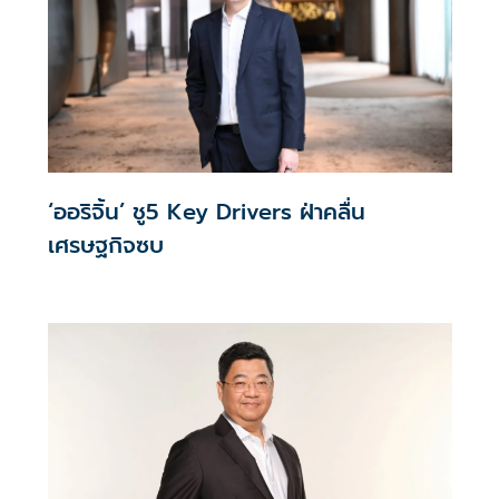
‘ออริจิ้น’ ชู5 Key Drivers ฝ่าคลื่น
เศรษฐกิจซบ