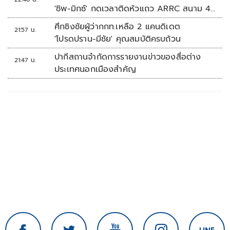
'ชิพ-มิกซ์' กดเวลาติดหัวแถว ARRC สนาม 4
ที่มัลดาลิกา
ศึกชิงชัยผู้ว่ากกท.เหลือ 2 แคนดิเดต
21:57 น.
'โปรดปราน-มีชัย' คุณสมบัติครบถ้วน
ปากีสถานจำกัดการรายงานข่าวของสื่อต่าง
21:47 น.
ประเทศนอกเมืองสำคัญ