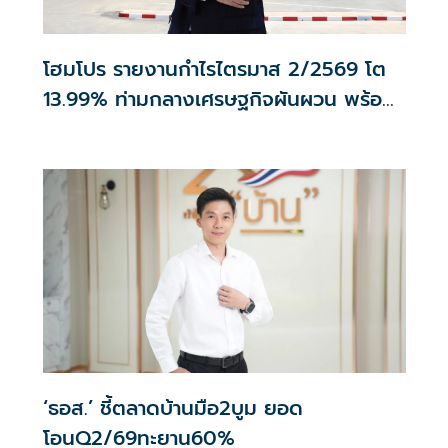
โฮมโปร รายงานกำไรไตรมาส 2/2569 โต
13.99% ท่ามกลางเศรษฐกิจผันผวน พร้อม
เดินหน้าขยายสาขา
‘ธอส.’ ชี้ตลาดบ้านมือ2บูม ยอด
โอนQ2/69ทะยาน60%