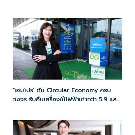
'โฮมโปร' ดัน Circular Economy ครบ
วงจร รับคืนเครื่องใช้ไฟฟ้าเก่ากว่า 5.9 แสน
ชิ้น ยอดขายสินค้ารักษ์โลกโตเกือบ 5 เท่า