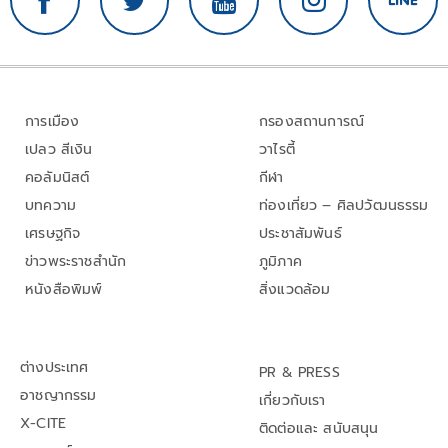
การเมือง
กรองสถานการณ์
เปลว สีเงิน
วาไรตี้
คอลัมนิสต์
กีฬา
บทความ
ท่องเที่ยว – ศิลปวัฒนธรรม
เศรษฐกิจ
ประชาสัมพันธ์
ข่าวพระราชสำนัก
ภูมิภาค
หนังสือพิมพ์
สิ่งแวดล้อม
ต่างประเทศ
PR & PRESS
อาชญากรรม
เกี่ยวกับเรา
X-CITE
ติดต่อและ สนับสนุน