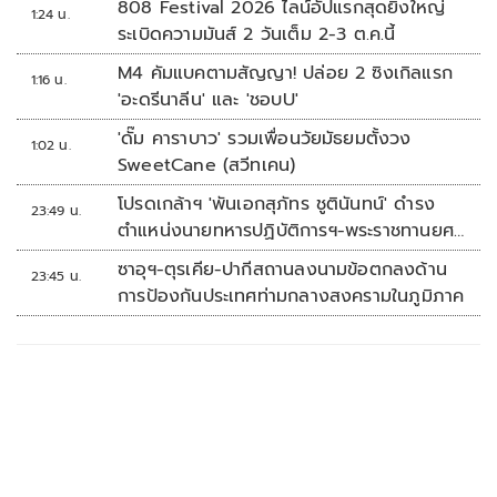
808 Festival 2026 ไลน์อัปแรกสุดยิ่งใหญ่
1:24 น.
ระเบิดความมันส์ 2 วันเต็ม 2-3 ต.ค.นี้
M4 คัมแบคตามสัญญา! ปล่อย 2 ซิงเกิลแรก
1:16 น.
'อะดรีนาลีน' และ 'ชอบU'
'ดั๊ม คาราบาว' รวมเพื่อนวัยมัธยมตั้งวง
1:02 น.
SweetCane (สวีทเคน)
โปรดเกล้าฯ 'พันเอกสุภัทร ชูตินันทน์' ดำรง
23:49 น.
ตำแหน่งนายทหารปฏิบัติการฯ-พระราชทานยศ
'พลตรี'
ซาอุฯ-ตุรเคีย-ปากีสถานลงนามข้อตกลงด้าน
23:45 น.
การป้องกันประเทศท่ามกลางสงครามในภูมิภาค