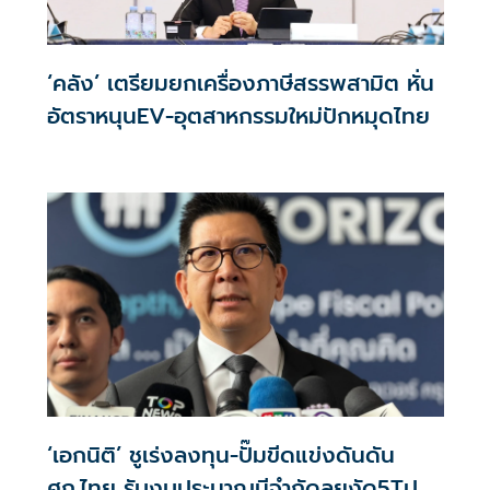
‘คลัง’ เตรียมยกเครื่องภาษีสรรพสามิต หั่น
อัตราหนุนEV-อุตสาหกรรมใหม่ปักหมุดไทย
‘เอกนิติ’ ชูเร่งลงทุน-ปั๊มขีดแข่งดันดัน
ศก.ไทย รับงบประมาณมีจำกัดลุยงัด5Tปู