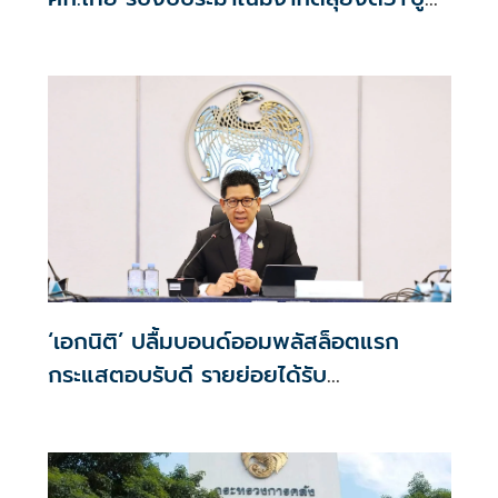
พรมโตยาว
‘เอกนิติ’ ปลื้มบอนด์ออมพลัสล็อตแรก
กระแสตอบรับดี รายย่อยได้รับ
จัดสรร2.2หมื่นคน เปิดจองรอบใหม่ก.ย.นี้