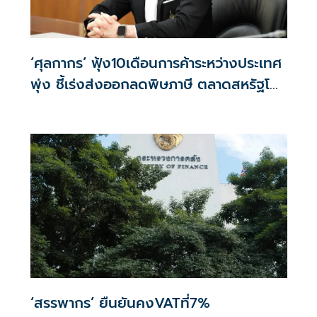
‘ศุลกากร’ ฟุ้ง10เดือนการค้าระหว่างประเทศ
พุ่ง ชี้เร่งส่งออกลดพิษภาษี ตลาดสหรัฐโต
พรวด34%
‘สรรพากร’ ยืนยันคงVATที่7%