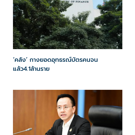
‘คลัง’ กางยอดอุทธรณ์บัตรคนจน
แล้ว4.1ล้านราย