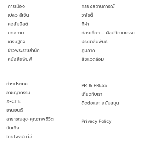
การเมือง
กรองสถานการณ์
เปลว สีเงิน
วาไรตี้
คอลัมนิสต์
กีฬา
บทความ
ท่องเที่ยว – ศิลปวัฒนธรรม
เศรษฐกิจ
ประชาสัมพันธ์
ข่าวพระราชสำนัก
ภูมิภาค
หนังสือพิมพ์
สิ่งแวดล้อม
ต่างประเทศ
PR & PRESS
อาชญากรรม
เกี่ยวกับเรา
X-CITE
ติดต่อและ สนับสนุน
ยานยนต์
สาธารณสุข-คุณภาพชีวิต
Privacy Policy
บันเทิง
ไทยโพสต์ ทีวี