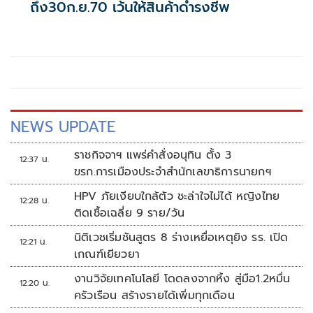
ถึง30ก.ย.70 เว้นให้สินค้าดำรงชีพ
NEWS UPDATE
ราชกิจจาฯ แพร่คำสั่งอนุทิน ตั้ง 3
12:37 น.
ขรก.การเมืองประจำสำนักเลขาธิการนายกฯ
HPV ภัยเงียบใกล้ตัว ชะล่าใจไม่ได้ หญิงไทย
12:28 น.
ติดเชื้อเฉลี่ย 9 ราย/วัน
นิติเวชเริ่มชันสูตร 8 ร่างเหยื่อเหตุยิง รร. เปิด
12:21 น.
เกณฑ์เยียวยา
งานวิจัยเทคโนโลยี โดดลงจากหิ้ง สู่มือ1.2หมื่น
12:20 น.
ครัวเรือน สร้างรายได้เพิ่มทุกเดือน